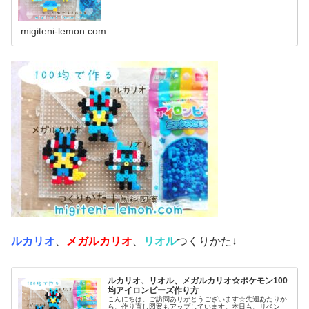
作ってみました♡では本題へ↓今日の作品☆ポッチャマ昨日
は、アニポケ(アニメ「ポケット...
migiteni-lemon.com
ルカリオ
、
メガルカリオ
、
リオル
つくりかた↓
ルカリオ、リオル、メガルカリオ☆ポケモン100
均アイロンビーズ作り方
こんにちは。ご訪問ありがとうございます☆先週あたりか
ら、作り直し図案もアップしています。本日も、リベン