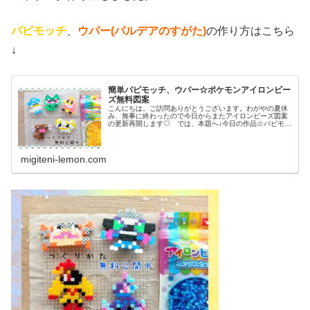
パピモッチ
、
ウパー(パルデアのすがた)
の作り方はこちら
↓
簡単パピモッチ、ウパー☆ポケモンアイロンビー
ズ無料図案
こんにちは。ご訪問ありがとうございます。わがやの夏休
み、無事に終わったので今日からまたアイロンビーズ図案
の更新再開します♡ では、本題へ↓今日の作品☆パピモッ
チ、ウパー前回、ドラゴンタイプのポケモンウオノラゴ
ン、カジッチュを100均アイロン...
migiteni-lemon.com