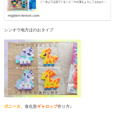
ジ！前よりは似ているハズ…!!!(今週もよろしくおねがいし
ます♡)では本題へ↓今日の作品☆リオル進化形昨日は、キ
ノコに似たポケモンネマシュ...
migiteni-lemon.com
シンオウ地方ほのおタイプ
ポニータ
、進化形
ギャロップ
作り方↓