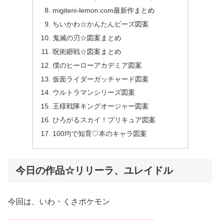
migiteni-lemon.com最新作まとめ
ちいかわ☆かんたんビーズ図案
鬼滅の刃☆図案まとめ
呪術廻戦☆図案まとめ
僕のヒーローアカデミア図案
仮面ライダーガッチャード図案
ウルトラマンシリーズ図案
王様戦隊キングオージャー図案
ひろがるスカイ！プリキュア図案
100均で知育♡本のキャラ図案
今日の作品☆リリーラ、ユレイドル
今回は、いわ・くさポケモン