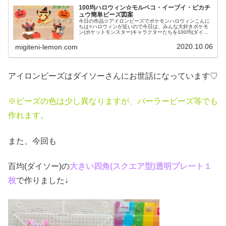
100均ハロウィン☆モルペコ・イーブイ・ピカチ
ュウ簡単ビーズ図案
今日の作品☆アイロンビーズでポケモンハロウィンこんに
ちは⭐ハロウィンが近いので今日は、みんな大好きポケモ
ン(ポケットモンスター)キャラクターたちを100均(ダイソ
ー)アイロンビーズで作ってみました😀今回は、ピカチュ
ウ、イーヴイ、モルペコ、メ...
2020.10.06
migiteni-lemon.com
アイロンビーズはダイソーさんにお世話になっています♡
※ビーズの色は少し異なりますが、パーラービーズ等でも
作れます。
また、今回も
百均(ダイソー)の
大きい四角(スクエア
型)透明プレート１
枚
で作りました↓