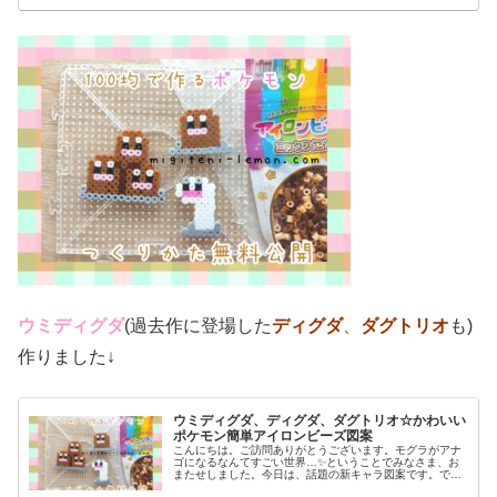
ウミディグダ
(過去作に登場した
ディグダ
、
ダグトリオ
も)
作りました↓
ウミディグダ、ディグダ、ダグトリオ☆かわいい
ポケモン簡単アイロンビーズ図案
こんにちは。ご訪問ありがとうございます。モグラがアナ
ゴになるなんてすごい世界…✨ということでみなさま、お
またせしました。今日は、話題の新キャラ図案です。で
は、本題へ↓今日の作品☆ウミディグダたちポケモン(ポケ