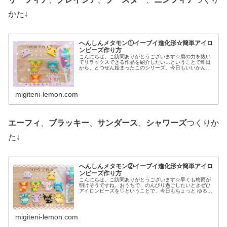
かた↓
へんしんメタモン①イーブイ進化形☆簡単アイロ
ンビーズ作り方
こんにちは。ご訪問ありがとうございます☆肩の力を抜い
てリラックスできる作品を紹介したい…ということで昨日
から、とつぜん始まったこのシリーズ。今日もいいかんじ
に、ゆるっと、ふわっとかわいい仕上がりです♡では、本
題へ↓今日の作品☆へんしんメタモ...
migiteni-lemon.com
エーフィ
、
ブラッキー
、
サンダース
、
シャワーズ
つくりか
た↓
へんしんメタモン②イーブイ進化形☆簡単アイロ
ンビーズ作り方
こんにちは。ご訪問ありがとうございます☆早くも梅雨が
明けそうですね。おうちで、のんびり過ごしたいときぜひ
アイロンビーズを♡ということで、今日もちょっと ゆる〜
いかんじのビーズ図案紹介します♡では本題へ↓今日の作品
☆へんしんメタモン(イーブイ...
migiteni-lemon.com