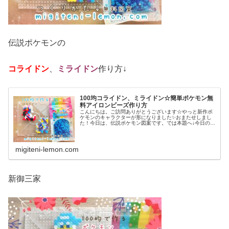
伝説ポケモンの
コライドン
、
ミライドン
作り方↓
100均コライドン、ミライドン☆簡単ポケモン無
料アイロンビーズ作り方
こんにちは。ご訪問ありがとうございます☆やっと新作ポ
ケモンのキャラクターが形になりました✨おまたせしまし
た！今日は、伝説ポケモン図案です。では本題へ↓今日の作
品☆コライドン、ミライドン昨日は、ヒスイ地方にも登場
する幻ポケモンシェイミのランド...
migiteni-lemon.com
新御三家