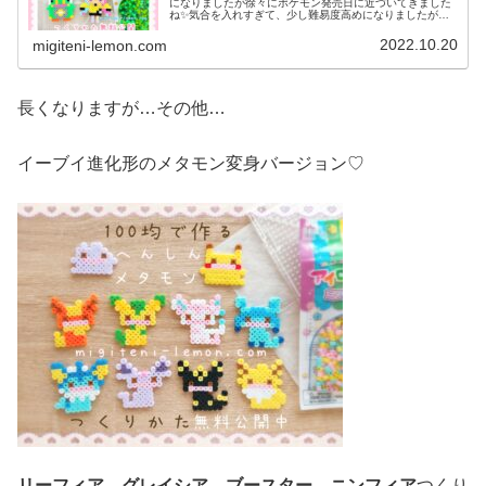
になりましたが徐々にポケモン発売日に近づいてきました
ね✨気合を入れすぎて、少し難易度高めになりましたがぜ
ひ作ってみてください♡では、本題へ↓今日の作品☆ナンジ
ャモ、ハラバリー今日は、ポケモ...
2022.10.20
migiteni-lemon.com
長くなりますが…その他…
イーブイ進化形のメタモン変身バージョン♡
リーフィア
、
グレイシア
、
ブースター
、
ニンフィア
つくり