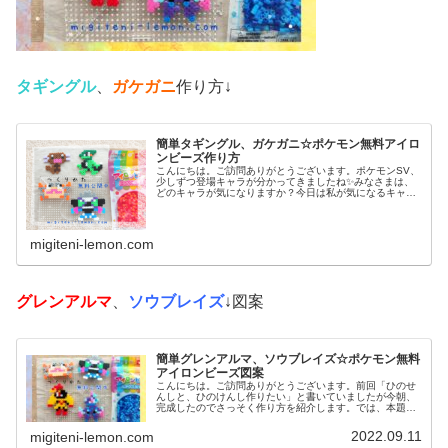
タギングル
、
ガケガニ
作り方↓
簡単タギングル、ガケガニ☆ポケモン無料アイロ
ンビーズ作り方
こんにちは。ご訪問ありがとうございます。ポケモンSV、
少しずつ登場キャラが分かってきましたね✨みなさまは、
どのキャラが気になりますか？今日は私が気になるキャラ
を、アイロンビーズで作ってみました。では、本題へ↓今日
の作品☆タギングル、ガケガニ...
migiteni-lemon.com
グレンアルマ
、
ソウブレイズ
↓図案
簡単グレンアルマ、ソウブレイズ☆ポケモン無料
アイロンビーズ図案
こんにちは。ご訪問ありがとうございます。前回「ひのせ
んしと、ひのけんし作りたい」と書いていましたが今朝、
完成したのでさっそく作り方を紹介します。では、本題へ↓
今日の作品☆グレンアルマ、ソウブレイズ今日は、ポケモ
ン(ポケットモンスター)の20...
2022.09.11
migiteni-lemon.com