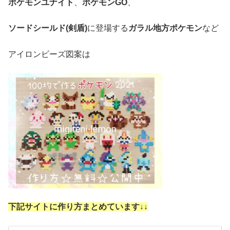
ポケモンユナイト
、
ポケモンGO
、
ソードシールド(剣盾)
に登場する
ガラル地方ポケモン
など
アイロンビーズ図案は
下記サイトに作り方まとめています↓
↓