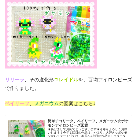
リリーラ
、その進化形
ユレイドル
を、百均アイロンビーズ
で作りました。
ベイリーフ
、
メガニウム
の図案はこちら↓
簡単チコリータ、ベイリーフ、メガニウム☆ポケ
モンアイロンビーズ図案
☀あけましておめでとうございます☀今年もよろしくお願
いします！今年１回目の作品は…やはり、大好きなポケモ
ンからスタート♡では、本題へ↓今日の作品☆チコリータ進