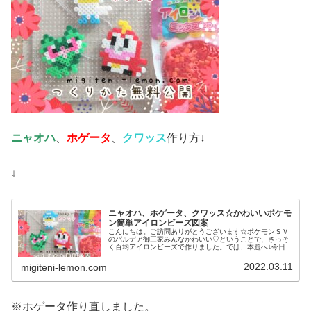
ニャオハ
、
ホゲータ
、
クワッス
作り方↓
↓
ニャオハ、ホゲータ、クワッス☆かわいいポケモ
ン簡単アイロンビーズ図案
こんにちは。ご訪問ありがとうございます☆ポケモンＳＶ
のパルデア御三家みんなかわいい♡ということで、さっそ
く百均アイロンビーズで作りました。では、本題へ↓今日の
作品☆ニャオハ、ホゲータ、クワッス昨日は、ドラゴンポ
ケモンのミニリュウ、ハクリュー...
2022.03.11
migiteni-lemon.com
※ホゲータ作り直しました。