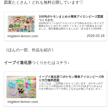
図案たくさん！どれも無料公開しています♡
100均ポケモンまとめ☆簡単アイロンビーズ図案
つくりかた
100均(ダイソー)のアイロンビーズで作れる小さいサイズで
簡単かわいいポケモン(ポケットモンスター)作品をまとめ
ました。毎日更新は終わりましたが、ほそぼそと2026年も
ポケモン作っています♡目指せポケモン全制覇！全て、作
り方(図案)は無料で...
2026.03.18
migiteni-lemon.com
《ほんの一部、作品を紹介》
イーブイ進化形
つくりかたはコチラ↓
イーブイ進化形♡ポケモン簡単アイロンビーズ作
り方①無料図案
こんにちは。ご訪問ありがとうございます。ポケモンのア
イロンビーズ作品ばかり作るこのブログ(みぎてにれもん)
ですが昨日のジラーチ同じくなかなか形にできないキャラ
がいます。今日は、そんなキャラたちを自己流アレンジで
チャレンジ✨では、作品紹介へ↓...
migiteni-lemon.com