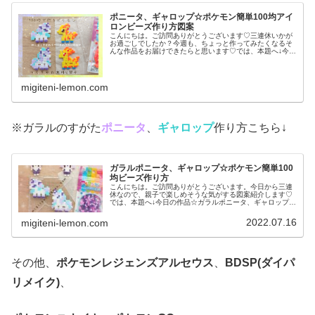
ポニータ、ギャロップ☆ポケモン簡単100均アイ
ロンビーズ作り方図案
こんにちは。ご訪問ありがとうございます♡三連休いかが
お過ごしでしたか？今週も、ちょっと作ってみたくなるそ
んな作品をお届けできたらと思います♡では、本題へ↓今日
の作品☆ポニータ、ギャロップ昨日は、ポケふた(ポケモン
マンホール)のデザインからヤ...
migiteni-lemon.com
※ガラルのすがた
ポニータ
、
ギャロップ
作り方こちら↓
ガラルポニータ、ギャロップ☆ポケモン簡単100
均ビーズ作り方
こんにちは。ご訪問ありがとうございます。今日から三連
休なので、親子で楽しめそうな気がする図案紹介します♡
では、本題へ↓今日の作品☆ガラルポニータ、ギャロップ前
回は、伝説ポケモンレシラム、ゼクロムを百均アイロンビ
ーズで作りました↓今日は、ガラ...
2022.07.16
migiteni-lemon.com
その他、
ポケモンレジェンズアルセウス
、
BDSP(ダイパ
リメイク)
、