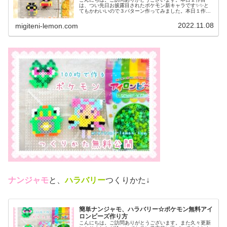
は、つい先日お披露目されたポケモン新キャラです✨✨と
てもかわいいので３パターン作ってみました。本日１作目
はコチラ↓では、本題へ↓今日の作品☆コレクレー今日は、
ゴーストタイプの新しいポケモンコ...
2022.11.08
migiteni-lemon.com
ナンジャモ
と、
ハラバリー
つくりかた↓
簡単ナンジャモ、ハラバリー☆ポケモン無料アイ
ロンビーズ作り方
こんにちは。ご訪問ありがとうございます。また久々更新