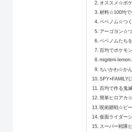
オススメ☆ポ
材料☆100均
ベベノム☆つ
アーゴヨン☆
ベベノムたちを
百均でポケモ
migiteni-le
ちいかわ☆か
SPY×FAMIL
百均で作る鬼
簡単ヒロアカ
呪術廻戦☆ビ
仮面ライダー
スーパー戦隊