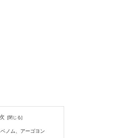
次
ベベノム、アーゴヨン