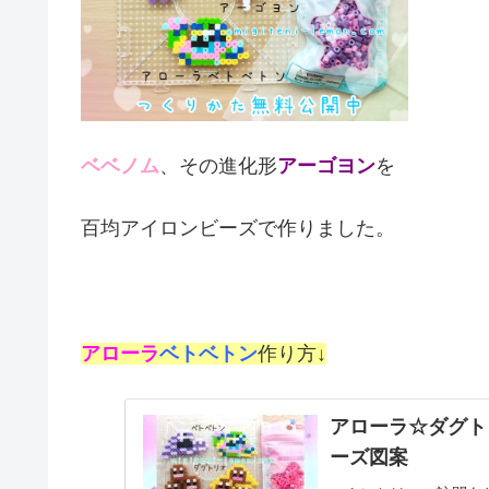
ベベノム
、その進化形
アーゴヨン
を
百均アイロンビーズで作りました。
アローラ
ベトベトン
作り方↓
アローラ☆ダグト
ーズ図案