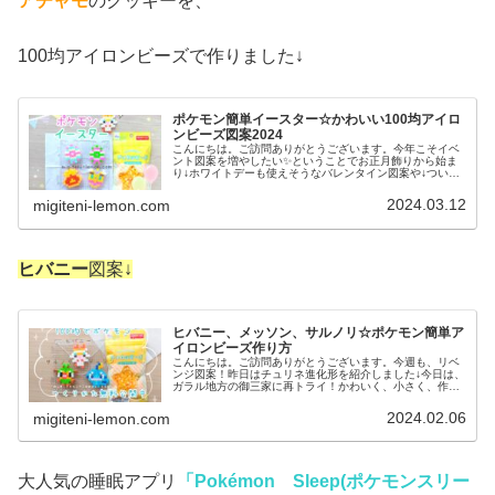
アチャモ
のクッキーを、
100均アイロンビーズで作りました↓
ポケモン簡単イースター☆かわいい100均アイロ
ンビーズ図案2024
こんにちは。ご訪問ありがとうございます。今年こそイベ
ント図案を増やしたい✨ということでお正月飾りから始ま
り↓ホワイトデーも使えそうなバレンタイン図案や↓ついこ
の間おわったばかりのひなまつり図案も紹介してきました
が↓まだまだ作ります今月♡今回...
2024.03.12
migiteni-lemon.com
ヒバニー
図案↓
ヒバニー、メッソン、サルノリ☆ポケモン簡単ア
イロンビーズ作り方
こんにちは。ご訪問ありがとうございます。今週も、リベ
ンジ図案！昨日はチュリネ進化形を紹介しました↓今日は、
ガラル地方の御三家に再トライ！かわいく、小さく、作り
やすくを心がけました。では、本題へ↓今日の作品☆ガラル
御三家ポケモン今回は、ガラル...
2024.02.06
migiteni-lemon.com
大人気の睡眠アプリ
「Pokémon Sleep(ポケモンスリー