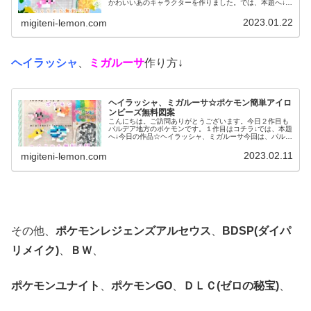
かわいいあのキャラクターを作りました。では、本題へ↓今
日の作品☆シャリタツたち今回は、お寿司によく似たパル
デア地方の新しいポケモンシャリ...
2023.01.22
migiteni-lemon.com
ヘイラッシャ
、
ミガルーサ
作り方↓
ヘイラッシャ、ミガルーサ☆ポケモン簡単アイロ
ンビーズ無料図案
こんにちは。ご訪問ありがとうございます。今日２作目も
パルデア地方のポケモンです。１作目はコチラ↓では、本題
へ↓今日の作品☆ヘイラッシャ、ミガルーサ今回は、パルデ
ア地方の新しいポケモンヘイラッシャ、ミガルーサを100
均アイロンビーズで作りまし...
2023.02.11
migiteni-lemon.com
その他、
ポケモンレジェンズアルセウス
、
BDSP(ダイパ
リメイク)
、
ＢＷ
、
ポケモンユナイト
、
ポケモンGO
、
ＤＬＣ(ゼロの秘宝)
、