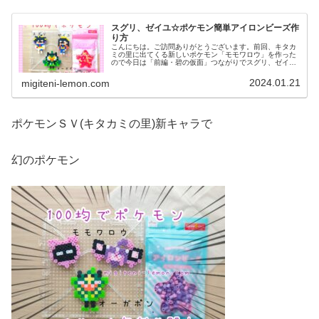
スグリ、ゼイユ☆ポケモン簡単アイロンビーズ作
り方
こんにちは。ご訪問ありがとうございます。前回、キタカ
ミの里に出てくる新しいポケモン「モモワロウ」を作った
ので今日は「前編・碧の仮面」つながりでスグリ、ゼイユ
姉弟をアイロンビーズで作りました。※後編に登場するス
グリは、明日アップ予定です。では...
2024.01.21
migiteni-lemon.com
ポケモンＳＶ(キタカミの里)新キャラで
幻のポケモン