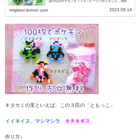
題の伝説ポケモンをアイロンビーズで作りました。気軽に
作れる、小さめなサイズです。では、本題へ↓今日の作品☆
オーガポン、テラパゴス今回は、...
2023.09.14
migiteni-lemon.com
キタカミの里といえば、この３匹の「ともっこ」
イイネイヌ
、
マシマシラ
、
キチキギス
作り方↓