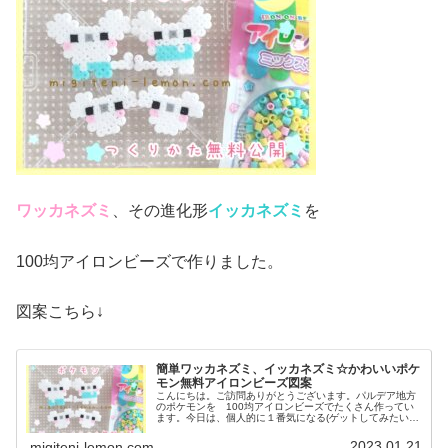
ワッカネズミ
、その進化形
イッカネズミ
を
100均アイロンビーズで作りました。
図案こちら↓
簡単ワッカネズミ、イッカネズミ☆かわいいポケ
モン無料アイロンビーズ図案
こんにちは。ご訪問ありがとうございます。パルデア地方
のポケモンを 100均アイロンビーズでたくさん作ってい
ます。今日は、個人的に１番気になる(ゲットしてみたい)
あの、ねずみの一家を図案を紹介します。では、本題へ↓今
日の作品☆ワッカネズミ、イ...
2023.01.21
migiteni-lemon.com