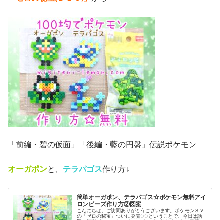
「前編・碧の仮面」「後編・藍の円盤」伝説ポケモン
オーガポン
と、
テラパゴス
作り方↓
簡単オーガポン、テラパゴス☆ポケモン無料アイ
ロンビーズ作り方②図案
こんにちは。ご訪問ありがとうございます。ポケモンＳＶ
の「ゼロの秘宝」ついに発売✨✨ということで、今日は話