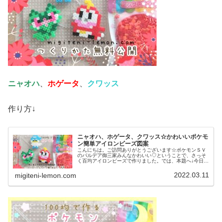
ニャオハ
、
ホゲータ
、
クワッス
作り方↓
ニャオハ、ホゲータ、クワッス☆かわいいポケモ
ン簡単アイロンビーズ図案
こんにちは。ご訪問ありがとうございます☆ポケモンＳＶ
のパルデア御三家みんなかわいい♡ということで、さっそ
く百均アイロンビーズで作りました。では、本題へ↓今日の
作品☆ニャオハ、ホゲータ、クワッス昨日は、ドラゴンポ
ケモンのミニリュウ、ハクリュー...
2022.03.11
migiteni-lemon.com