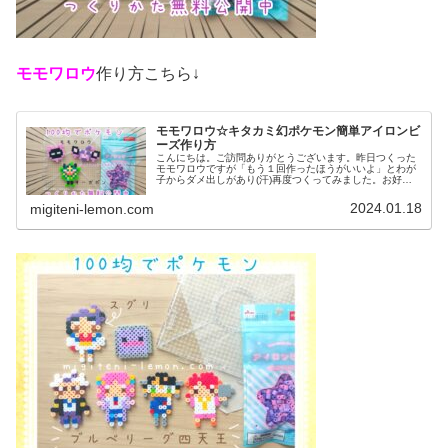
モモワロウ
作り方こちら↓
モモワロウ☆キタカミ幻ポケモン簡単アイロンビ
ーズ作り方
こんにちは。ご訪問ありがとうございます。昨日つくった
モモワロウですが「もう１回作ったほうがいいよ」とわが
子からダメ出しがあり(汗)再度つくってみました。お好み
の方で、作ってみてください♡では、本題へ↓今日の作品☆
モモワロウ今回は、ポケモンＳ...
2024.01.18
migiteni-lemon.com