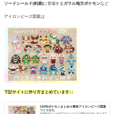
ソードシールド(剣盾)
に登場する
ガラル地方ポケモン
など
アイロンビーズ図案は
下記サイトに作り方まとめています↓
↓
100均ポケモンまとめ☆簡単アイロンビーズ図案
つくりかた
100均(ダイソー)のアイロンビーズで作れる小さいサイズで