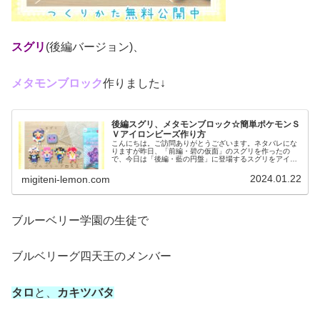
スグリ
(後編バージョン)、
メタモンブロック
作りました↓
後編スグリ、メタモンブロック☆簡単ポケモンＳ
Ｖアイロンビーズ作り方
こんにちは。ご訪問ありがとうございます。ネタバレにな
りますが昨日、「前編・碧の仮面」のスグリを作ったの
で、今日は「後編・藍の円盤」に登場するスグリをアイロ
ンビーズで作りました。オマケで、メタモンブロックも紹
介！では、本題へ↓今日の作品☆スグ...
2024.01.22
migiteni-lemon.com
ブルーベリー学園の生徒で
ブルベリーグ四天王のメンバー
タロ
と、
カキツバタ