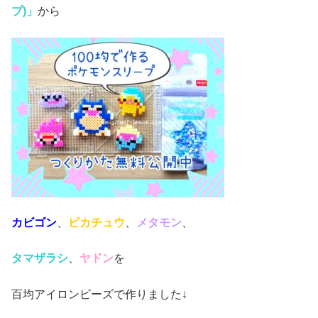
プ)」
から
カビゴン
、
ピカチュウ
、
メタモン
、
タマザラシ
、
ヤドン
を
百均アイロンビーズで作りました↓