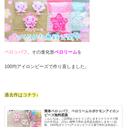
ペロッパフ
、その進化形
ペロリーム
を
100均アイロンビーズで作り直しました。
過去作はコチラ↓
簡単ペロッパフ、ペロリーム☆ポケモンアイロン
ビーズ無料図案
こんにちは。ご訪問ありがとうございます☆クリスマス明
けの今日は、少ない材料で作れる作品を紹介します✨✨以
前、100均(ダイソー)アイロンビーズ２袋で作れる作品が好