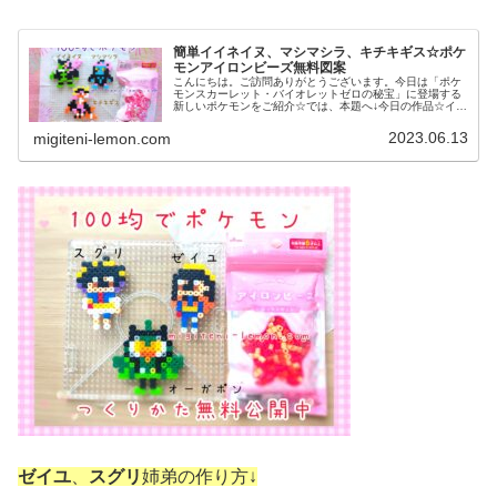
簡単イイネイヌ、マシマシラ、キチキギス☆ポケ
モンアイロンビーズ無料図案
こんにちは。ご訪問ありがとうございます。今日は「ポケ
モンスカーレット・バイオレットゼロの秘宝」に登場する
新しいポケモンをご紹介☆では、本題へ↓今日の作品☆イイ
ネイヌ、マシマシラ、キチキギス今回は、ポケモンSV「ゼ
ロの秘宝」の新ポケモンで、キ...
2023.06.13
migiteni-lemon.com
ゼイユ
、
スグリ
姉弟の作り方↓