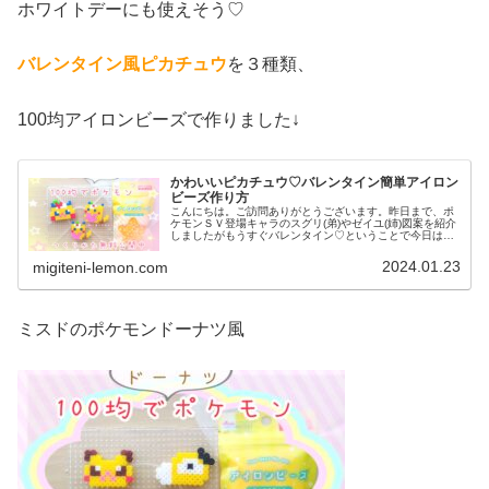
ホワイトデーにも使えそう♡
バレンタイン風ピカチュウ
を３種類、
100均アイロンビーズで作りました↓
かわいいピカチュウ♡バレンタイン簡単アイロン
ビーズ作り方
こんにちは。ご訪問ありがとうございます。昨日まで、ポ
ケモンＳＶ登場キャラのスグリ(弟)やゼイユ(姉)図案を紹介
しましたがもうすぐバレンタイン♡ということで今日はこ
の季節にピッタリのかわいいポケモン図案を紹介します。
３パターン作ってみました。...
2024.01.23
migiteni-lemon.com
ミスドのポケモンドーナツ風