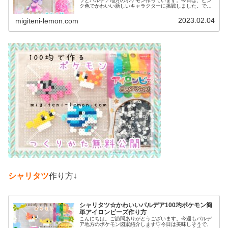
ツとパルデア地方のポケモン作っています。今日は、ピン
ク色でかわいい新しいキャラクターに挑戦しました。で
は、本題へ↓今日の作品☆カヌチャン進化形今回は、パルデ
ア地方の新しいポケモンカヌチャン...
2023.02.04
migiteni-lemon.com
シャリタツ
作り方↓
シャリタツ☆かわいいパルデア100均ポケモン簡
単アイロンビーズ作り方
こんにちは。ご訪問ありがとうございます。今週もパルデ
ア地方のポケモン図案紹介します♡今日は美味しそうで、