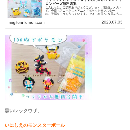
ロンビーズ無料図案
こんにちは。ご訪問ありがとうございます。前回につづい
て、今日もアニポケことアニメ「ポケットモンスター」
の、登場キャラを作っています。では、本題へ↓今日の作品
☆キャプテンピカチュウ、ぐるみん今回は、アニポケから
キャプテンピカチュウとぐるみんを...
2023.07.03
migiteni-lemon.com
黒いレックウザ
、
いにしえのモンスターボール