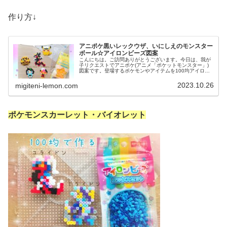
作り方↓
アニポケ黒いレックウザ、いにしえのモンスター
ボール☆アイロンビーズ図案
こんにちは。ご訪問ありがとうございます。今日は、我が
子リクエストでアニポケ(アニメ「ポケットモンスター」)
図案です。登場するポケモンやアイテムを100均アイロン
ビーズで作りました☆ぜひセットで作ってみてください。
では、本題へ↓今日の作品☆黒...
2023.10.26
migiteni-lemon.com
ポケモンスカーレット・バイオレット