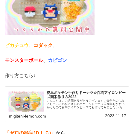
ピカチュウ
、
コダック
、
モンスターボール
、
カビゴン
作り方こちら↓
簡単ポケモン手作りドーナツ☆百均アイロンビー
ズ図案作り方2023
こんにちは。ご訪問ありがとうございます。毎年たのしみ
にしているのがミスドのポケモンドーナツ♡今年もかわい
かったので百均アイロンビーズでも作ってみました。(カビ
ゴンも添えています)では、本題へ↓今日の作品☆ポケモン
ドーナツ今日は、ミスドで現在...
2023.11.17
migiteni-lemon.com
「ゼロの秘宝(ＤＬＣ)」
から