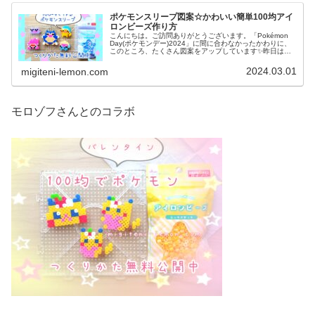
ポケモンスリープ図案☆かわいい簡単100均アイ
ロンビーズ作り方
こんにちは。ご訪問ありがとうございます。「Pokémon
Day(ポケモンデー)2024」に間に合わなかったかわりに、
このところ、たくさん図案をアップしています✨️昨日は、
春のコダックまつりを開催しました↓今日は、かわいい寝顔
(ねがお)図案...
2024.03.01
migiteni-lemon.com
モロゾフさんとのコラボ