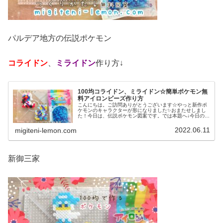
パルデア地方の伝説ポケモン
コライドン
、
ミライドン
作り方↓
100均コライドン、ミライドン☆簡単ポケモン無
料アイロンビーズ作り方
こんにちは。ご訪問ありがとうございます☆やっと新作ポ
ケモンのキャラクターが形になりました✨おまたせしまし
た！今日は、伝説ポケモン図案です。では本題へ↓今日の作
品☆コライドン、ミライドン昨日は、ヒスイ地方にも登場
する幻ポケモンシェイミのランド...
2022.06.11
migiteni-lemon.com
新御三家