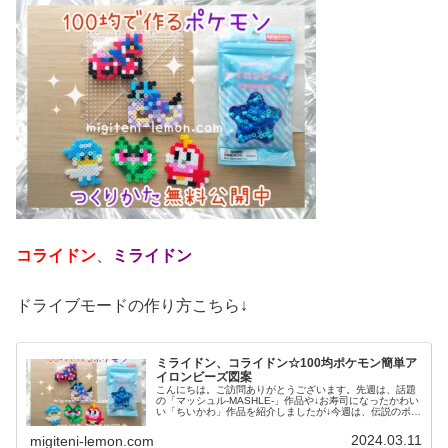
コライドン
、
ミライドン
ドライブモードの作り方こちら↓
ミライドン、コライドン☆100均ポケモン簡単ア
イロンビーズ図案
こんにちは。ご訪問ありがとうございます。先週は、話題
の「マッシュル-MASHLE-」作品や↓お寿司になったかわい
い「ちいかわ」作品を紹介しましたが↓今週は、伝説のポケ
モン図案からスタート☆では、本題へ↓今日の作品☆コライ
ドン、ミライドン今回...
2024.03.11
migiteni-lemon.com