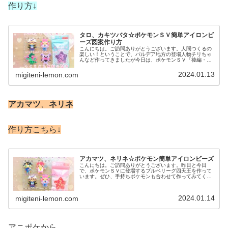
作り方↓
タロ、カキツバタ☆ポケモンＳＶ簡単アイロンビ
ーズ図案作り方
こんにちは。ご訪問ありがとうございます。人間つくるの
楽しい！ということで、パルデア地方の登場人物チリちゃ
んなど作ってきましたが今日は、ポケモンＳＶ「後編・藍
の円盤」ブルーベリー学園の登場人物を作りました。で
は、本題へ↓今日の作品☆タロ、カキ...
2024.01.13
migiteni-lemon.com
アカマツ
、
ネリネ
作り方こちら↓
アカマツ、ネリネ☆ポケモン簡単アイロンビーズ
こんにちは。ご訪問ありがとうございます。昨日と今日
で、ポケモンＳＶに登場するブルベリーグ四天王を作って
います。ぜひ、手持ちポケモンも合わせて作ってみてくだ
さい♡では、本題へ↓今日の作品☆アカマツ、ネリネ今回
は、ブルーベリー学園の生徒でブルベ...
2024.01.14
migiteni-lemon.com
アニポケから