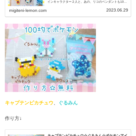
インキャラクター２人と、あの、リコのペンダントも100
均アイロンビーズで作ってみました。(ネックレス図案は、
紐を通せば完成です)では、本...
2023.06.29
migiteni-lemon.com
キャプテンピカチュウ
、
ぐるみん
作り方↓
キャプテンピカチュウ☆ぐるみん☆ポケモンアイ