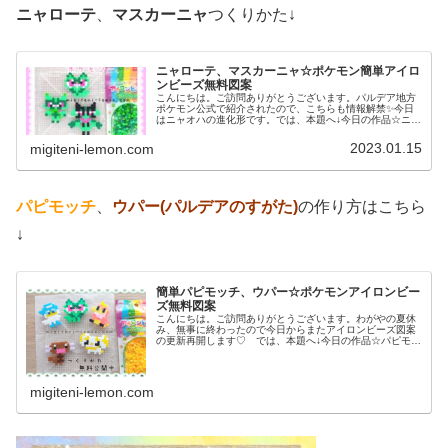
ニャローテ
、
マスカーニャ
つくりかた↓
ニャローテ、マスカーニャ☆ポケモン簡単アイロ
ンビーズ無料図案
こんにちは。ご訪問ありがとうございます。パルデア地方
ポケモン公式で紹介されたので、こちらも情報解禁✨今日
はニャオハの進化形です。では、本題へ↓今日の作品☆ニャ
オハ進化形今回は、ポケモンＳＶの御三家ニャオハの進化
形ニャローテ、マスカーニャを1...
2023.01.15
migiteni-lemon.com
パピモッチ
、
ウパー(パルデアのすがた)
の作り方はこちら
↓
簡単パピモッチ、ウパー☆ポケモンアイロンビー
ズ無料図案
こんにちは。ご訪問ありがとうございます。わがやの夏休
み、無事に終わったので今日からまたアイロンビーズ図案
の更新再開します♡ では、本題へ↓今日の作品☆パピモッ
チ、ウパー前回、ドラゴンタイプのポケモンウオノラゴ
ン、カジッチュを100均アイロン...
migiteni-lemon.com