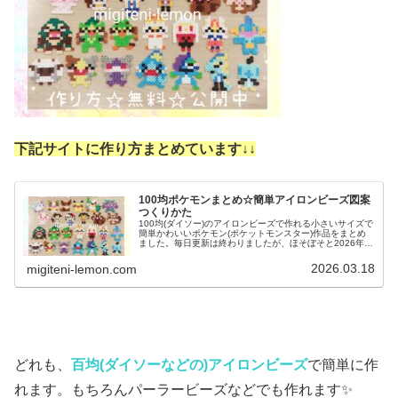
下記サイトに作り方まとめています↓
↓
100均ポケモンまとめ☆簡単アイロンビーズ図案
つくりかた
100均(ダイソー)のアイロンビーズで作れる小さいサイズで
簡単かわいいポケモン(ポケットモンスター)作品をまとめ
ました。毎日更新は終わりましたが、ほそぼそと2026年も
ポケモン作っています♡目指せポケモン全制覇！全て、作
り方(図案)は無料で...
2026.03.18
migiteni-lemon.com
どれも、
百均(ダイソーなどの)アイロンビーズ
で簡単に作
れます。もちろんパーラービーズなどでも作れます✨