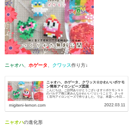
ニャオハ
、
ホゲータ
、
クワッス
作り方↓
ニャオハ、ホゲータ、クワッス☆かわいいポケモ
ン簡単アイロンビーズ図案
こんにちは。ご訪問ありがとうございます☆ポケモンＳＶ
のパルデア御三家みんなかわいい♡ということで、さっそ
く百均アイロンビーズで作りました。では、本題へ↓今日の
作品☆ニャオハ、ホゲータ、クワッス昨日は、ドラゴンポ
ケモンのミニリュウ、ハクリュー...
2022.03.11
migiteni-lemon.com
ニャオハ
の進化形