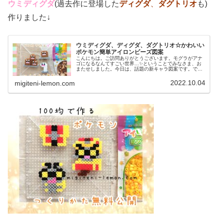
ウミディグダ
(過去作に登場した
ディグダ
、
ダグトリオ
も)
作りました↓
ウミディグダ、ディグダ、ダグトリオ☆かわいい
ポケモン簡単アイロンビーズ図案
こんにちは。ご訪問ありがとうございます。モグラがアナ
ゴになるなんてすごい世界…✨ということでみなさま、お
またせしました。今日は、話題の新キャラ図案です。で
は、本題へ↓今日の作品☆ウミディグダたちポケモン(ポケ
ットモンスター)の2022年最新...
2022.10.04
migiteni-lemon.com