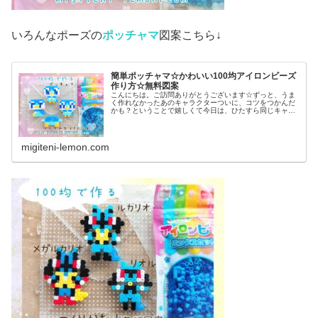
いろんなポーズの
ポッチャマ
図案こちら↓
簡単ポッチャマ☆かわいい100均アイロンビーズ
作り方☆無料図案
こんにちは。ご訪問ありがとうございます☆ずっと、うま
く作れなかったあのキャラクターついに、コツをつかんだ
かも？ということで嬉しくて今日は、ひたすら同じキャラ
作ってみました♡では本題へ↓今日の作品☆ポッチャマ昨日
は、アニポケ(アニメ「ポケット...
migiteni-lemon.com