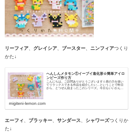
リーフィア
、
グレイシア
、
ブースター
、
ニンフィア
つくり
かた↓
へんしんメタモン①イーブイ進化形☆簡単アイロ
ンビーズ作り方
こんにちは。ご訪問ありがとうございます☆肩の力を抜い
てリラックスできる作品を紹介したい…ということで昨日
から、とつぜん始まったこのシリーズ。今日もいいかんじ
に、ゆるっと、ふわっとかわいい仕上がりです♡では、本
題へ↓今日の作品☆へんしんメタモ...
migiteni-lemon.com
エーフィ
、
ブラッキー
、
サンダース
、
シャワーズ
つくりか
た↓