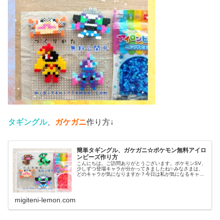
タギングル
、
ガケガニ
作り方↓
簡単タギングル、ガケガニ☆ポケモン無料アイロ
ンビーズ作り方
こんにちは。ご訪問ありがとうございます。ポケモンSV、
少しずつ登場キャラが分かってきましたね✨みなさまは、
どのキャラが気になりますか？今日は私が気になるキャラ
を、アイロンビーズで作ってみました。では、本題へ↓今日
の作品☆タギングル、ガケガニ...
migiteni-lemon.com