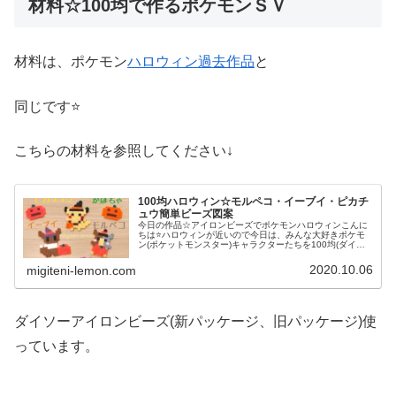
材料☆100均で作るポケモンＳＶ
材料は、ポケモン
ハロウィン過去作品
と
同じです⭐
こちらの材料を参照してください↓
100均ハロウィン☆モルペコ・イーブイ・ピカチ
ュウ簡単ビーズ図案
今日の作品☆アイロンビーズでポケモンハロウィンこんに
ちは⭐ハロウィンが近いので今日は、みんな大好きポケモ
ン(ポケットモンスター)キャラクターたちを100均(ダイソ
ー)アイロンビーズで作ってみました😀今回は、ピカチュ
ウ、イーヴイ、モルペコ、メ...
2020.10.06
migiteni-lemon.com
ダイソーアイロンビーズ(新パッケージ、旧パッケージ)使
っています。