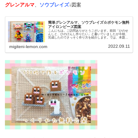
グレンアルマ
、
ソウブレイズ
↓図案
簡単グレンアルマ、ソウブレイズ☆ポケモン無料
アイロンビーズ図案
こんにちは。ご訪問ありがとうございます。前回「ひのせ
んしと、ひのけんし作りたい」と書いていましたが今朝、
完成したのでさっそく作り方を紹介します。では、本題へ↓
今日の作品☆グレンアルマ、ソウブレイズ今日は、ポケモ
ン(ポケットモンスター)の20...
2022.09.11
migiteni-lemon.com