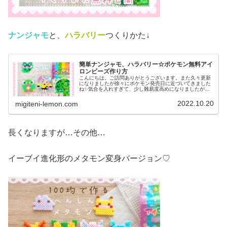
ナンジャモ
と、
ハラバリー
つくりかた↓
簡単ナンジャモ、ハラバリー☆ポケモン無料アイ
ロンビーズ作り方
こんにちは。ご訪問ありがとうございます。また久々更新
になりましたが徐々にポケモン発売日に近づいてきました
ね✨気合を入れすぎて、少し難易度高めになりましたがぜ
ひ作ってみてください♡では、本題へ↓今日の作品☆ナンジ
ャモ、ハラバリー今日は、ポケモ...
2022.10.20
migiteni-lemon.com
長くなりますが…その他…
イーブイ進化形のメタモン変身バージョン♡