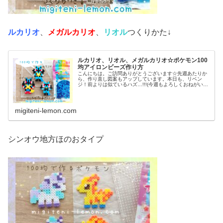
ルカリオ
、
メガルカリオ
、
リオル
つくりかた↓
ルカリオ、リオル、メガルカリオ☆ポケモン100
均アイロンビーズ作り方
こんにちは。ご訪問ありがとうございます☆先週あたりか
ら、作り直し図案もアップしています。本日も、リベン
ジ！前よりは似ているハズ…!!!(今週もよろしくおねがいし
ます♡)では本題へ↓今日の作品☆リオル進化形昨日は、キ
ノコに似たポケモンネマシュ...
migiteni-lemon.com
シンオウ地方ほのおタイプ