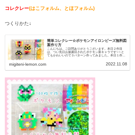
コレクレー
(はこフォルム、とほフォルム)
つくりかた↓
簡単コレクレー☆ポケモンアイロンビーズ無料図
案作り方
こんにちは。ご訪問ありがとうございます。本日２作目
は、つい先日お披露目されたポケモン新キャラです✨✨と
てもかわいいので３パターン作ってみました。本日１作目
はコチラ↓では、本題へ↓今日の作品☆コレクレー今日は、
ゴーストタイプの新しいポケモンコ...
2022.11.08
migiteni-lemon.com