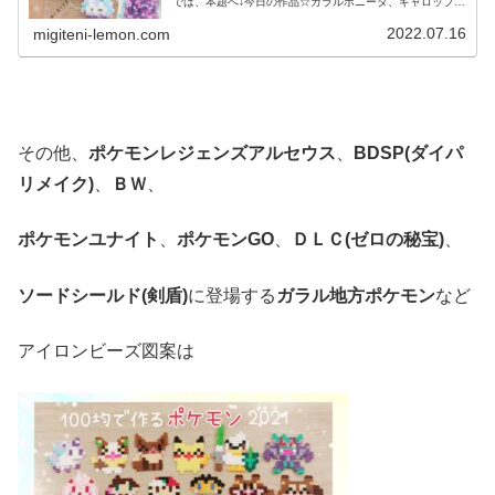
では、本題へ↓今日の作品☆ガラルポニータ、ギャロップ前
回は、伝説ポケモンレシラム、ゼクロムを百均アイロンビ
ーズで作りました↓今日は、ガラ...
2022.07.16
migiteni-lemon.com
その他、
ポケモンレジェンズアルセウス
、
BDSP(ダイパ
リメイク)
、
ＢＷ
、
ポケモンユナイト
、
ポケモンGO
、
ＤＬＣ(ゼロの秘宝)
、
ソードシールド(剣盾)
に登場する
ガラル地方ポケモン
など
アイロンビーズ図案は