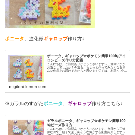
ポニータ
、進化形
ギャロップ
作り方↓
ポニータ、ギャロップ☆ポケモン簡単100均アイ
ロンビーズ作り方図案
こんにちは。ご訪問ありがとうございます♡三連休いかが
お過ごしでしたか？今週も、ちょっと作ってみたくなるそ
んな作品をお届けできたらと思います♡では、本題へ↓今日
の作品☆ポニータ、ギャロップ昨日は、ポケふた(ポケモン
マンホール)のデザインからヤ...
migiteni-lemon.com
※ガラルのすがた
ポニータ
、
ギャロップ
作り方こちら↓
ガラルポニータ、ギャロップ☆ポケモン簡単100
均ビーズ作り方
こんにちは。ご訪問ありがとうございます。今日から三連
休なので、親子で楽しめそうな気がする図案紹介します♡