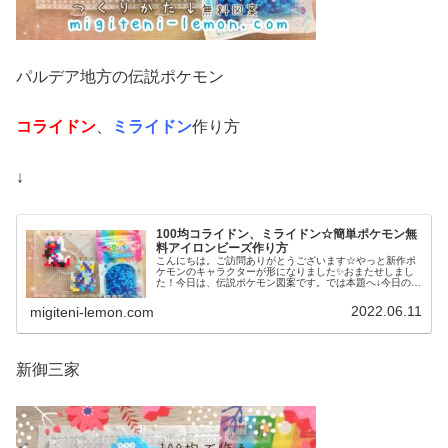
パルデア地方の伝説ポケモン
コライドン
、
ミライドン
作り方
↓
100均コライドン、ミライドン☆簡単ポケモン無
料アイロンビーズ作り方
こんにちは。ご訪問ありがとうございます☆やっと新作ポ
ケモンのキャラクターが形になりました✨おまたせしまし
た！今日は、伝説ポケモン図案です。では本題へ↓今日の作
品☆コライドン、ミライドン昨日は、ヒスイ地方にも登場
する幻ポケモンシェイミのランド...
2022.06.11
migiteni-lemon.com
新御三家