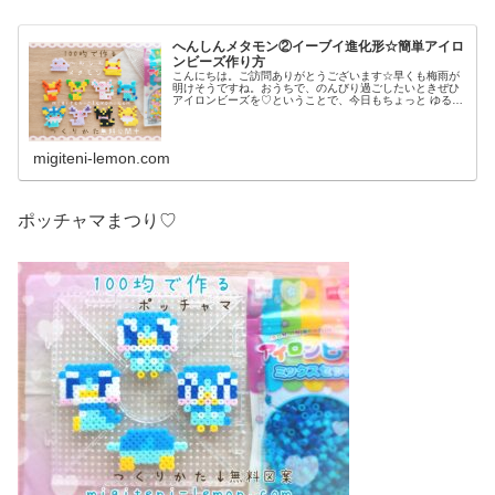
へんしんメタモン②イーブイ進化形☆簡単アイロ
ンビーズ作り方
こんにちは。ご訪問ありがとうございます☆早くも梅雨が
明けそうですね。おうちで、のんびり過ごしたいときぜひ
アイロンビーズを♡ということで、今日もちょっと ゆる〜
いかんじのビーズ図案紹介します♡では本題へ↓今日の作品
☆へんしんメタモン(イーブイ...
migiteni-lemon.com
ポッチャマまつり♡