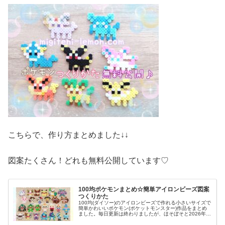
こちらで、作り方まとめました↓↓
図案たくさん！どれも無料公開しています♡
100均ポケモンまとめ☆簡単アイロンビーズ図案
つくりかた
100均(ダイソー)のアイロンビーズで作れる小さいサイズで
簡単かわいいポケモン(ポケットモンスター)作品をまとめ
ました。毎日更新は終わりましたが、ほそぼそと2026年も
ポケモン作っています♡目指せポケモン全制覇！全て、作
り方(図案)は無料で...