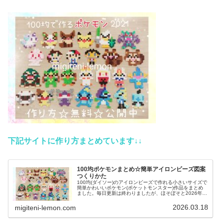
下記サイトに作り方まとめています↓
↓
100均ポケモンまとめ☆簡単アイロンビーズ図案
つくりかた
100均(ダイソー)のアイロンビーズで作れる小さいサイズで
簡単かわいいポケモン(ポケットモンスター)作品をまとめ
ました。毎日更新は終わりましたが、ほそぼそと2026年も
ポケモン作っています♡目指せポケモン全制覇！全て、作
り方(図案)は無料で...
2026.03.18
migiteni-lemon.com