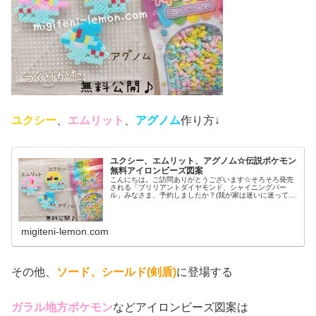
ユクシー
、
エムリット
、
アグノム
作り方↓
ユクシー、エムリット、アグノム☆伝説ポケモン
無料アイロンビーズ図案
こんにちは。ご訪問ありがとうございます☆そろそろ発売
される「ブリリアントダイヤモンド、シャイニングパー
ル」みなさま、予約しましたか？(我が家は迷いに迷ってブ
リダイ予約しました✨✨シャイパも追加購入するかもです
が…とにもかくにも楽しみです！)...
migiteni-lemon.com
その他、
ソード、シールド(剣盾)
に登場する
ガラル地方ポケモン
などアイロンビーズ図案は