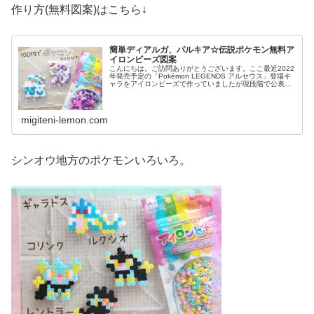
作り方(無料図案)はこちら↓
簡単ディアルガ、パルキア☆伝説ポケモン無料ア
イロンビーズ図案
こんにちは。ご訪問ありがとうございます。ここ最近2022
年発売予定の「Pokémon LEGENDS アルセウス」登場キ
ャラをアイロンビーズで作っていましたが現段階で公表さ
れているポケモン全て作ったかも。というわけで、今日か
らダイパリメイク...
migiteni-lemon.com
シンオウ地方のポケモンいろいろ。