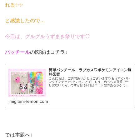
れる✨✨
と感激したので…
今日は、グルグルうずまき祭りです♡
パッチール
の図案はコチラ↓
簡単パッチール、ラブカス♡ポケモンアイロン無
料図案
こんにちは。ご訪問ありがとうございます♡もうすぐバレ
ンタインデー✨✨ということで、もう、めっちゃ直前で申
し訳ないくらいですが(汗)今日はハート型のあるポケモン
作品を紹介します♡※記事もハート絵文字多めで、お送り
します。では、本題へ↓今日の作...
migiteni-lemon.com
では本題へ↓