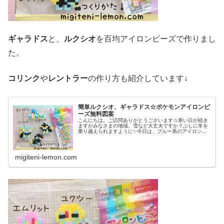
ギャラドス
と、
ルクシオ
を百均アイロンビーズで作りまし
た。
コリンク
や
レントラー
の作り方も紹介しています↓
簡単ルクシオ、ギャラドス☆ポケモンアイロンビ
ーズ無料図案
こんにちは。ご訪問ありがとうございます☆寒い日が続き
ますがみなさまの地域、雪など大丈夫ですか？ぶしに冬を
乗り越えられますように✨今日は、ブルー系のアイロンビ
ーズを使うポケモン図案を紹介します。では、本題へ↓今日
の作品☆ルクシオ、ギャラドス昨...
migiteni-lemon.com