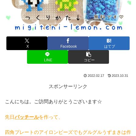
X
Facebook
はてブ
LINE
コピー
2022.02.17
2023.10.31
スポンサーリンク
こんにちは。ご訪問ありがとうございます☆
先日
パッチール
を作って、
四角プレートのアイロンビーズでもグルグルうずまきは作