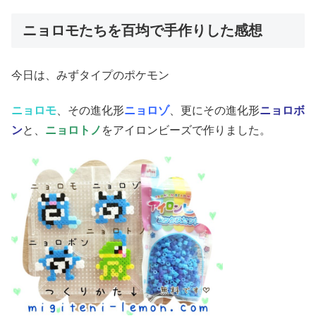
ニョロモたちを百均で手作りした感想
今日は、みずタイプのポケモン
ニョロモ
、その進化形
ニョロゾ
、更にその進化形
ニョロボ
ン
と、
ニョロトノ
をアイロンビーズで作りました。