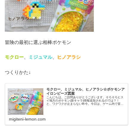
冒険の最初に選ぶ相棒ポケモン
モクロー
、
ミジュマル
、
ヒノアラシ
つくりかた↓
モクロー、ミジュマル、ヒノアラシ☆ポケモンア
イロンビーズ図案
こんにちは。ご訪問ありがとうございます。そろそろヒス
イ地方のポケモン(新キャラ)情報追加されるのでは？！
と、ワクワクが止まらない昨今。今日は、ゲーム内で冒険
の最初に選ぶ相棒ポケモン(御三家)を百均アイロンビーズ
でつくりました。では、本題へ↓...
migiteni-lemon.com