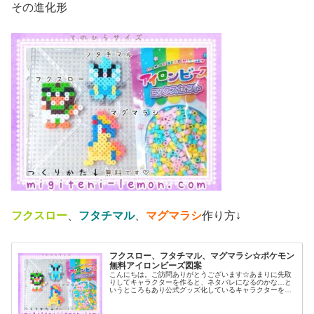
その進化形
フクスロー
、
フタチマル
、
マグマラシ
作り方↓
フクスロー、フタチマル、マグマラシ☆ポケモン
無料アイロンビーズ図案
こんにちは。ご訪問ありがとうございます☆あまりに先取
りしてキャラクターを作ると、ネタバレになるのかな…と
いうところもあり公式グッズ化しているキャラクターをひ
とまず作っているこのブログです…。ネタバレ気をつけま
す！では、本題へ↓今日の作品☆フ...