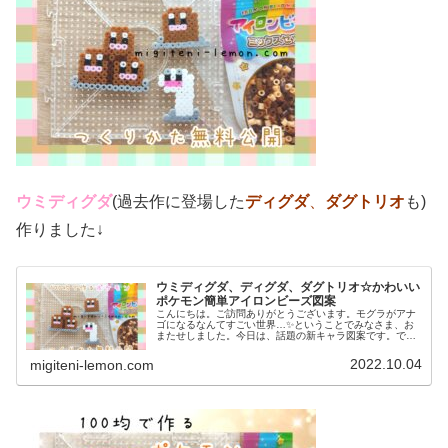
ウミディグダ
(過去作に登場した
ディグダ
、
ダグトリオ
も)
作りました↓
ウミディグダ、ディグダ、ダグトリオ☆かわいい
ポケモン簡単アイロンビーズ図案
こんにちは。ご訪問ありがとうございます。モグラがアナ
ゴになるなんてすごい世界…✨ということでみなさま、お
またせしました。今日は、話題の新キャラ図案です。で
は、本題へ↓今日の作品☆ウミディグダたちポケモン(ポケ
ットモンスター)の2022年最新...
2022.10.04
migiteni-lemon.com