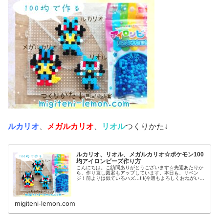
ルカリオ
、
メガルカリオ
、
リオル
つくりかた↓
ルカリオ、リオル、メガルカリオ☆ポケモン100
均アイロンビーズ作り方
こんにちは。ご訪問ありがとうございます☆先週あたりか
ら、作り直し図案もアップしています。本日も、リベン
ジ！前よりは似ているハズ…!!!(今週もよろしくおねがいし
ます♡)では本題へ↓今日の作品☆リオル進化形昨日は、キ
ノコに似たポケモンネマシュ...
migiteni-lemon.com