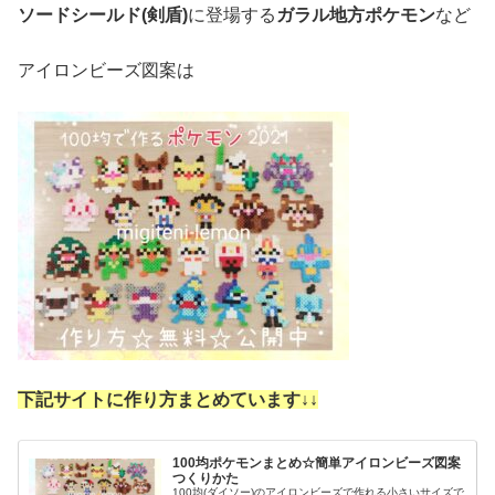
ソードシールド(剣盾)
に登場する
ガラル地方ポケモン
など
アイロンビーズ図案は
下記サイトに作り方まとめています↓
↓
100均ポケモンまとめ☆簡単アイロンビーズ図案
つくりかた
100均(ダイソー)のアイロンビーズで作れる小さいサイズで