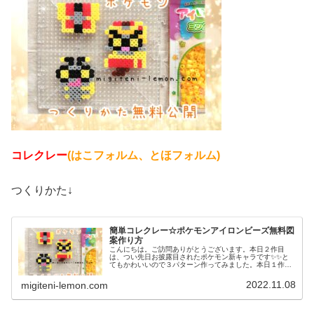
コレクレー
(はこフォルム、とほフォルム)
つくりかた↓
簡単コレクレー☆ポケモンアイロンビーズ無料図
案作り方
こんにちは。ご訪問ありがとうございます。本日２作目
は、つい先日お披露目されたポケモン新キャラです✨✨と
てもかわいいので３パターン作ってみました。本日１作目
はコチラ↓では、本題へ↓今日の作品☆コレクレー今日は、
ゴーストタイプの新しいポケモンコ...
2022.11.08
migiteni-lemon.com