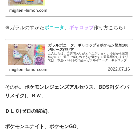
マンホール)のデザインからヤ...
migiteni-lemon.com
※ガラルのすがた
ポニータ
、
ギャロップ
作り方こちら↓
ガラルポニータ、ギャロップ☆ポケモン簡単100
均ビーズ作り方
こんにちは。ご訪問ありがとうございます。今日から三連
休なので、親子で楽しめそうな気がする図案紹介します♡
では、本題へ↓今日の作品☆ガラルポニータ、ギャロップ前
回は、伝説ポケモンレシラム、ゼクロムを百均アイロンビ
ーズで作りました↓今日は、ガラ...
2022.07.16
migiteni-lemon.com
その他、
ポケモンレジェンズアルセウス
、
BDSP(ダイパ
リメイク)
、
ＢＷ
、
ＤＬＣ(ゼロの秘宝)
、
ポケモンユナイト
、
ポケモンGO
、