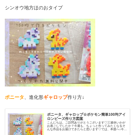
シンオウ地方ほのおタイプ
ポニータ
、進化形
ギャロップ
作り方↓
ポニータ、ギャロップ☆ポケモン簡単100均アイ
ロンビーズ作り方図案
こんにちは。ご訪問ありがとうございます♡三連休いかが
お過ごしでしたか？今週も、ちょっと作ってみたくなるそ
んな作品をお届けできたらと思います♡では、本題へ↓今日
の作品☆ポニータ、ギャロップ昨日は、ポケふた(ポケモン