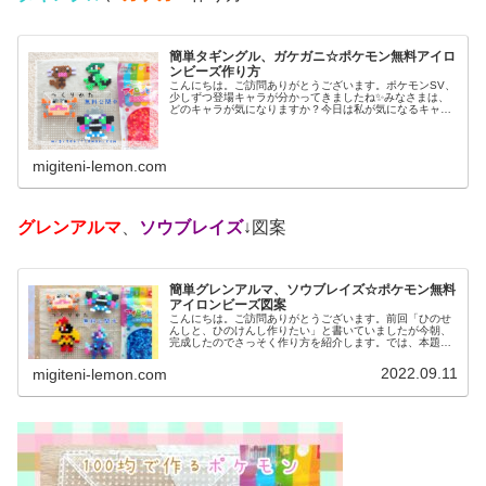
簡単タギングル、ガケガニ☆ポケモン無料アイロ
ンビーズ作り方
こんにちは。ご訪問ありがとうございます。ポケモンSV、
少しずつ登場キャラが分かってきましたね✨みなさまは、
どのキャラが気になりますか？今日は私が気になるキャラ
を、アイロンビーズで作ってみました。では、本題へ↓今日
の作品☆タギングル、ガケガニ...
migiteni-lemon.com
グレンアルマ
、
ソウブレイズ
↓図案
簡単グレンアルマ、ソウブレイズ☆ポケモン無料
アイロンビーズ図案
こんにちは。ご訪問ありがとうございます。前回「ひのせ
んしと、ひのけんし作りたい」と書いていましたが今朝、
完成したのでさっそく作り方を紹介します。では、本題へ↓
今日の作品☆グレンアルマ、ソウブレイズ今日は、ポケモ
ン(ポケットモンスター)の20...
2022.09.11
migiteni-lemon.com