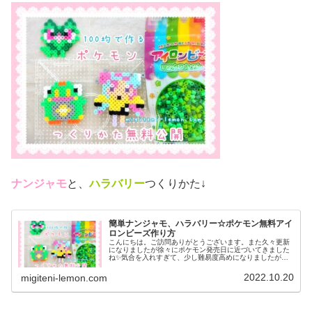
ナンジャモ
と、
ハラバリー
つくりかた↓
簡単ナンジャモ、ハラバリー☆ポケモン無料アイ
ロンビーズ作り方
こんにちは。ご訪問ありがとうございます。また久々更新
になりましたが徐々にポケモン発売日に近づいてきました
ね✨気合を入れすぎて、少し難易度高めになりましたがぜ
ひ作ってみてください♡では、本題へ↓今日の作品☆ナンジ
ャモ、ハラバリー今日は、ポケモ...
2022.10.20
migiteni-lemon.com