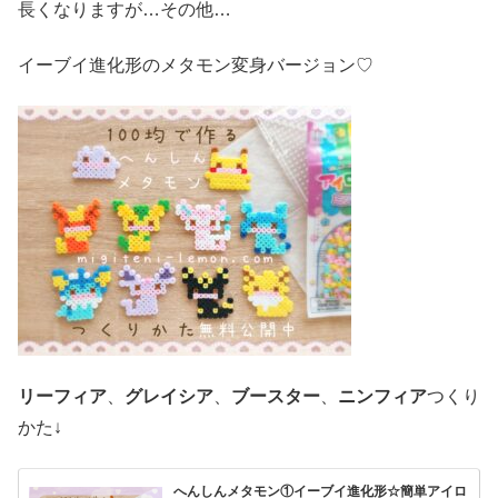
長くなりますが…その他…
イーブイ進化形のメタモン変身バージョン♡
リーフィア
、
グレイシア
、
ブースター
、
ニンフィア
つくり
かた↓
へんしんメタモン①イーブイ進化形☆簡単アイロ