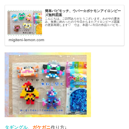
簡単パピモッチ、ウパー☆ポケモンアイロンビー
ズ無料図案
こんにちは。ご訪問ありがとうございます。わがやの夏休
み、無事に終わったので今日からまたアイロンビーズ図案
の更新再開します♡ では、本題へ↓今日の作品☆パピモッ
チ、ウパー前回、ドラゴンタイプのポケモンウオノラゴ
ン、カジッチュを100均アイロン...
migiteni-lemon.com
タギングル
、
ガケガニ
作り方↓