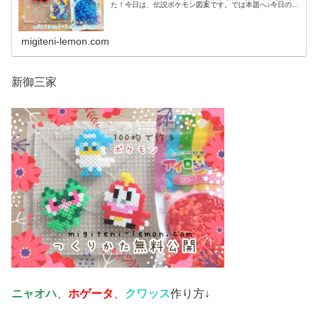
た！今日は、伝説ポケモン図案です。では本題へ↓今日の作
品☆コライドン、ミライドン昨日は、ヒスイ地方にも登場
する幻ポケモンシェイミのランド...
migiteni-lemon.com
新御三家
ニャオハ
、
ホゲータ
、
クワッス
作り方↓