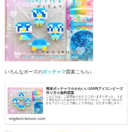
いろんなポーズの
ポッチャマ
図案こちら↓
簡単ポッチャマ☆かわいい100均アイロンビーズ
作り方☆無料図案
こんにちは。ご訪問ありがとうございます☆ずっと、うま
く作れなかったあのキャラクターついに、コツをつかんだ
かも？ということで嬉しくて今日は、ひたすら同じキャラ
作ってみました♡では本題へ↓今日の作品☆ポッチャマ昨日
は、アニポケ(アニメ「ポケット...
migiteni-lemon.com