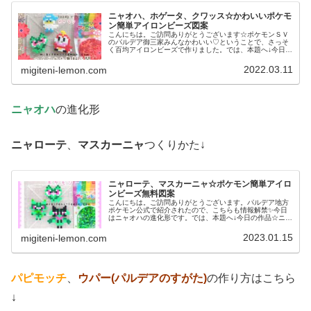
ニャオハ、ホゲータ、クワッス☆かわいいポケモ
ン簡単アイロンビーズ図案
こんにちは。ご訪問ありがとうございます☆ポケモンＳＶ
のパルデア御三家みんなかわいい♡ということで、さっそ
く百均アイロンビーズで作りました。では、本題へ↓今日の
作品☆ニャオハ、ホゲータ、クワッス昨日は、ドラゴンポ
ケモンのミニリュウ、ハクリュー...
2022.03.11
migiteni-lemon.com
ニャオハ
の進化形
ニャローテ
、
マスカーニャ
つくりかた↓
ニャローテ、マスカーニャ☆ポケモン簡単アイロ
ンビーズ無料図案
こんにちは。ご訪問ありがとうございます。パルデア地方
ポケモン公式で紹介されたので、こちらも情報解禁✨今日
はニャオハの進化形です。では、本題へ↓今日の作品☆ニャ
オハ進化形今回は、ポケモンＳＶの御三家ニャオハの進化
形ニャローテ、マスカーニャを1...
2023.01.15
migiteni-lemon.com
パピモッチ
、
ウパー(パルデアのすがた)
の作り方はこちら
↓