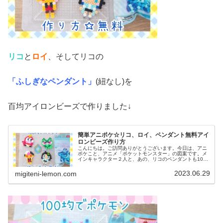
リコ
と
ロイ
、そしてリコの
「ふしぎなペンダント」
(紐なし)を
百均アイロンビーズで作りました↓
簡単アニポケ☆リコ、ロイ、ペンダント無料アイ
ロンビーズ作り方
こんにちは。ご訪問ありがとうございます。今日は、アニ
ポケこと、アニメ「ポケットモンスター」の図案です。メ
インキャラクター２人と、あの、リコのペンダントも100
均アイロンビーズで作ってみました。(ネックレス図案は、
紐を通せば完成です)では、本...
2023.06.29
migiteni-lemon.com