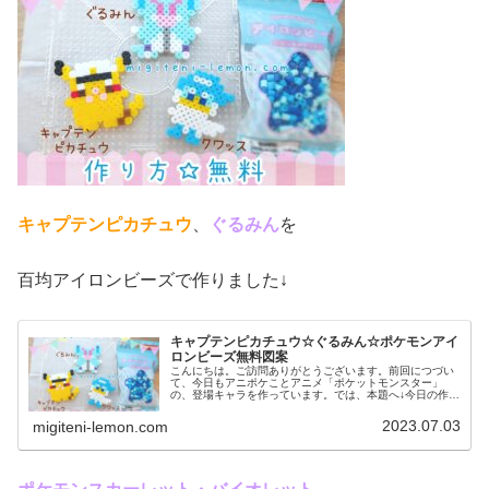
キャプテンピカチュウ
、
ぐるみん
を
百均アイロンビーズで作りました↓
キャプテンピカチュウ☆ぐるみん☆ポケモンアイ
ロンビーズ無料図案
こんにちは。ご訪問ありがとうございます。前回につづい
て、今日もアニポケことアニメ「ポケットモンスター」
の、登場キャラを作っています。では、本題へ↓今日の作品
☆キャプテンピカチュウ、ぐるみん今回は、アニポケから
キャプテンピカチュウとぐるみんを...
2023.07.03
migiteni-lemon.com