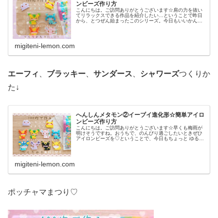
ンビーズ作り方
こんにちは。ご訪問ありがとうございます☆肩の力を抜い
てリラックスできる作品を紹介したい…ということで昨日
から、とつぜん始まったこのシリーズ。今日もいいかんじ
に、ゆるっと、ふわっとかわいい仕上がりです♡では、本
題へ↓今日の作品☆へんしんメタモ...
migiteni-lemon.com
エーフィ
、
ブラッキー
、
サンダース
、
シャワーズ
つくりか
た↓
へんしんメタモン②イーブイ進化形☆簡単アイロ
ンビーズ作り方
こんにちは。ご訪問ありがとうございます☆早くも梅雨が
明けそうですね。おうちで、のんびり過ごしたいときぜひ
アイロンビーズを♡ということで、今日もちょっと ゆる〜
いかんじのビーズ図案紹介します♡では本題へ↓今日の作品
☆へんしんメタモン(イーブイ...
migiteni-lemon.com
ポッチャマまつり♡