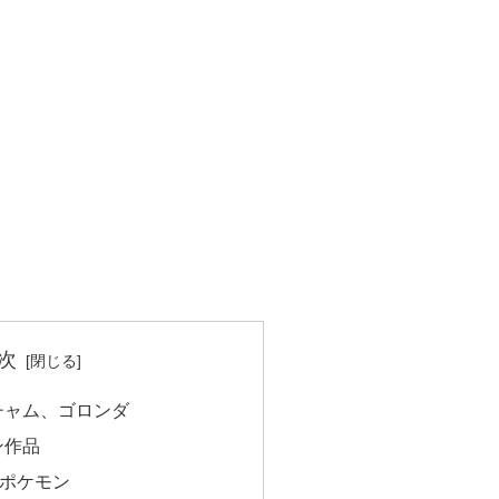
次
チャム、ゴロンダ
ン作品
るポケモン