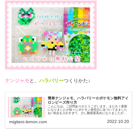
ナンジャモ
と、
ハラバリー
つくりかた↓
簡単ナンジャモ、ハラバリー☆ポケモン無料アイ
ロンビーズ作り方
こんにちは。ご訪問ありがとうございます。また久々更新
になりましたが徐々にポケモン発売日に近づいてきました
ね✨気合を入れすぎて、少し難易度高めになりましたがぜ
ひ作ってみてください♡では、本題へ↓今日の作品☆ナンジ
ャモ、ハラバリー今日は、ポケモ...
2022.10.20
migiteni-lemon.com