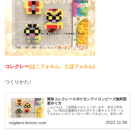
コレクレー
(はこフォルム、とほフォルム)
つくりかた↓
簡単コレクレー☆ポケモンアイロンビーズ無料図
案作り方
こんにちは。ご訪問ありがとうございます。本日２作目
は、つい先日お披露目されたポケモン新キャラです✨✨と
てもかわいいので３パターン作ってみました。本日１作目
はコチラ↓では、本題へ↓今日の作品☆コレクレー今日は、
ゴーストタイプの新しいポケモンコ...
2022.11.08
migiteni-lemon.com