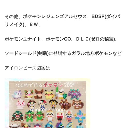
その他、
ポケモンレジェンズアルセウス
、
BDSP(ダイパ
リメイク)
、
ＢＷ
、
ポケモンユナイト
、
ポケモンGO
、
ＤＬＣ(ゼロの秘宝)
、
ソードシールド(剣盾)
に登場する
ガラル地方ポケモン
など
アイロンビーズ図案は