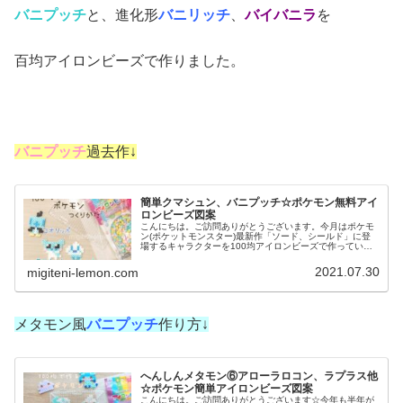
バニプッチ
と、進化形
バニリッチ
、
バイバニラ
を
百均アイロンビーズで作りました。
バニプッチ
過去作↓
簡単クマシュン、バニプッチ☆ポケモン無料アイ
ロンビーズ図案
こんにちは。ご訪問ありがとうございます。今月はポケモ
ン(ポケットモンスター)最新作「ソード、シールド」に登
場するキャラクターを100均アイロンビーズで作っていま
す。暑い日が続くので、今日は「こおりタイプ」のポケモ
ンを作りました。では、本題へ...
2021.07.30
migiteni-lemon.com
メタモン風
バニプッチ
作り方↓
へんしんメタモン⑥アローラロコン、ラプラス他
☆ポケモン簡単アイロンビーズ図案
こんにちは。ご訪問ありがとうございます☆今年も半年が