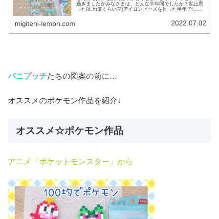
過ぎましたがみなさまは、どんな半年間でしたか？私は思
った以上(倍くらい笑)アイロンビーズを作った半年でし
た。残り半年もよろしくおねがいします！では、本題へ↓今
日の作品☆へんしんメタモン⑥今...
2022.07.02
migiteni-lemon.com
バニプッチ
たちの図案の前に…
オススメのポケモン作品を紹介↓
オススメ☆ポケモン作品
アニメ「ポケットモンスター」から