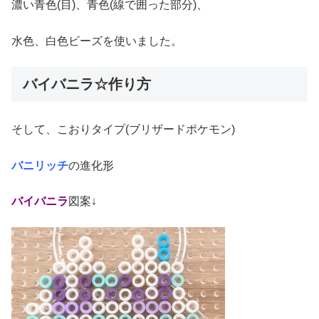
濃い青色(目)、青色(線で囲った部分)、
水色、白色ビーズを使いました。
バイバニラ☆作り方
そして、こおりタイプ(ブリザードポケモン)
バニリッチ
の進化形
バイバニラ
図案↓