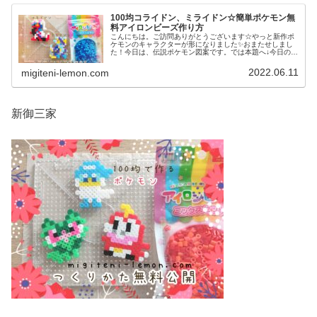
100均コライドン、ミライドン☆簡単ポケモン無
料アイロンビーズ作り方
こんにちは。ご訪問ありがとうございます☆やっと新作ポ
ケモンのキャラクターが形になりました✨おまたせしまし
た！今日は、伝説ポケモン図案です。では本題へ↓今日の作
品☆コライドン、ミライドン昨日は、ヒスイ地方にも登場
する幻ポケモンシェイミのランド...
2022.06.11
migiteni-lemon.com
新御三家