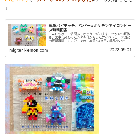
↓
簡単パピモッチ、ウパー☆ポケモンアイロンビー
ズ無料図案
こんにちは。ご訪問ありがとうございます。わがやの夏休
み、無事に終わったので今日からまたアイロンビーズ図案
の更新再開します♡ では、本題へ↓今日の作品☆パピモッ
チ、ウパー前回、ドラゴンタイプのポケモンウオノラゴ
ン、カジッチュを100均アイロン...
2022.09.01
migiteni-lemon.com