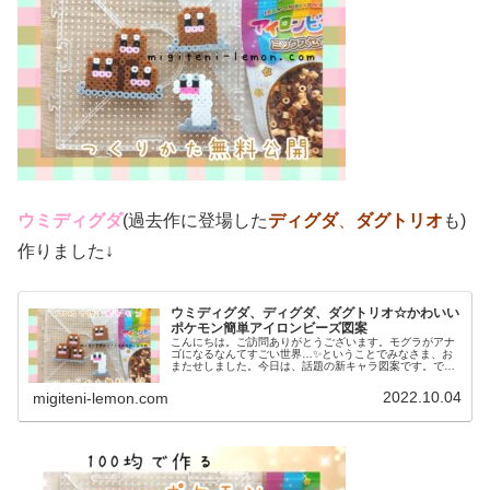
ウミディグダ
(過去作に登場した
ディグダ
、
ダグトリオ
も)
作りました↓
ウミディグダ、ディグダ、ダグトリオ☆かわいい
ポケモン簡単アイロンビーズ図案
こんにちは。ご訪問ありがとうございます。モグラがアナ
ゴになるなんてすごい世界…✨ということでみなさま、お
またせしました。今日は、話題の新キャラ図案です。で
は、本題へ↓今日の作品☆ウミディグダたちポケモン(ポケ
ットモンスター)の2022年最新...
2022.10.04
migiteni-lemon.com