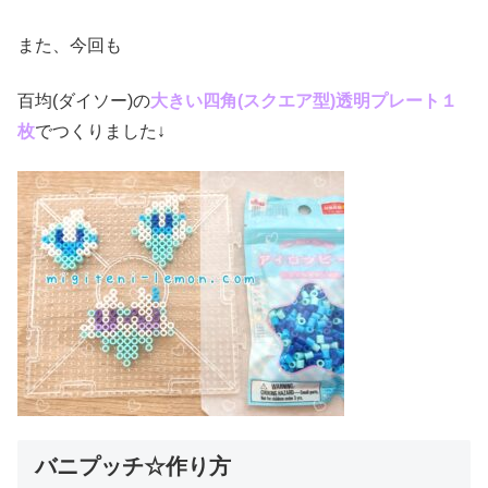
また、今回も
百均(ダイソー)の
大きい四角(スクエア
型)透明プレート１
枚
でつくりました↓
バニプッチ☆作り方