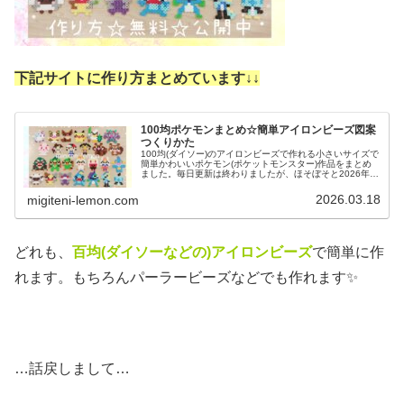
下記サイトに作り方まとめています↓
↓
100均ポケモンまとめ☆簡単アイロンビーズ図案
つくりかた
100均(ダイソー)のアイロンビーズで作れる小さいサイズで
簡単かわいいポケモン(ポケットモンスター)作品をまとめ
ました。毎日更新は終わりましたが、ほそぼそと2026年も
ポケモン作っています♡目指せポケモン全制覇！全て、作
り方(図案)は無料で...
2026.03.18
migiteni-lemon.com
どれも、
百均(ダイソーなどの)アイロンビーズ
で簡単に作
れます。もちろんパーラービーズなどでも作れます✨
…話戻しまして…