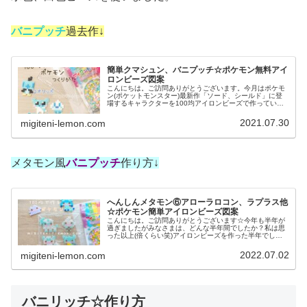
バニプッチ
過去作↓
簡単クマシュン、バニプッチ☆ポケモン無料アイ
ロンビーズ図案
こんにちは。ご訪問ありがとうございます。今月はポケモ
ン(ポケットモンスター)最新作「ソード、シールド」に登
場するキャラクターを100均アイロンビーズで作っていま
す。暑い日が続くので、今日は「こおりタイプ」のポケモ
ンを作りました。では、本題へ...
2021.07.30
migiteni-lemon.com
メタモン風
バニプッチ
作り方↓
へんしんメタモン⑥アローラロコン、ラプラス他
☆ポケモン簡単アイロンビーズ図案
こんにちは。ご訪問ありがとうございます☆今年も半年が
過ぎましたがみなさまは、どんな半年間でしたか？私は思
った以上(倍くらい笑)アイロンビーズを作った半年でし
た。残り半年もよろしくおねがいします！では、本題へ↓今
日の作品☆へんしんメタモン⑥今...
2022.07.02
migiteni-lemon.com
バニリッチ☆作り方