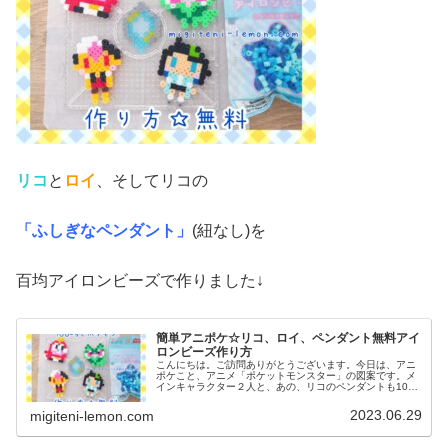
リコ
と
ロイ
、そしてリコの
「ふしぎなペンダント」
(紐なし)を
百均アイロンビーズで作りました↓
簡単アニポケ☆リコ、ロイ、ペンダント無料アイ
ロンビーズ作り方
こんにちは。ご訪問ありがとうございます。今日は、アニ
ポケこと、アニメ「ポケットモンスター」の図案です。メ
インキャラクター２人と、あの、リコのペンダントも100
均アイロンビーズで作ってみました。(ネックレス図案は、
紐を通せば完成です)では、本...
2023.06.29
migiteni-lemon.com