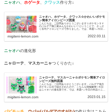
ニャオハ
、
ホゲータ
、
クワッス
作り方↓
ニャオハ、ホゲータ、クワッス☆かわいいポケモ
ン簡単アイロンビーズ図案
こんにちは。ご訪問ありがとうございます☆ポケモンＳＶ
のパルデア御三家みんなかわいい♡ということで、さっそ
く百均アイロンビーズで作りました。では、本題へ↓今日の
作品☆ニャオハ、ホゲータ、クワッス昨日は、ドラゴンポ
ケモンのミニリュウ、ハクリュー...
2022.03.11
migiteni-lemon.com
ニャオハ
の進化形
ニャローテ
、
マスカーニャ
つくりかた↓
ニャローテ、マスカーニャ☆ポケモン簡単アイロ
ンビーズ無料図案
こんにちは。ご訪問ありがとうございます。パルデア地方
ポケモン公式で紹介されたので、こちらも情報解禁✨今日
はニャオハの進化形です。では、本題へ↓今日の作品☆ニャ
オハ進化形今回は、ポケモンＳＶの御三家ニャオハの進化
形ニャローテ、マスカーニャを1...
2023.01.15
migiteni-lemon.com
パピモッチ
、
ウパー(パルデアのすがた)
の作り方はこちら