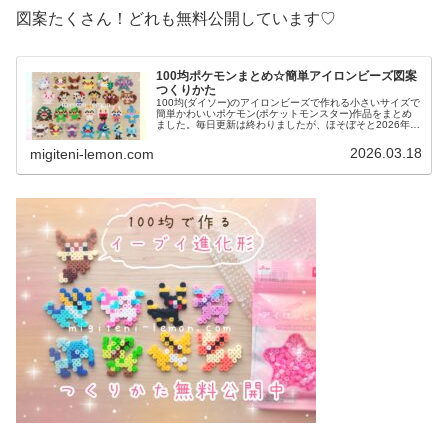
図案たくさん！どれも無料公開しています♡
100均ポケモンまとめ☆簡単アイロンビーズ図案
つくりかた
100均(ダイソー)のアイロンビーズで作れる小さいサイズで
簡単かわいいポケモン(ポケットモンスター)作品をまとめ
ました。毎日更新は終わりましたが、ほそぼそと2026年も
ポケモン作っています♡目指せポケモン全制覇！全て、作
り方(図案)は無料で...
2026.03.18
migiteni-lemon.com