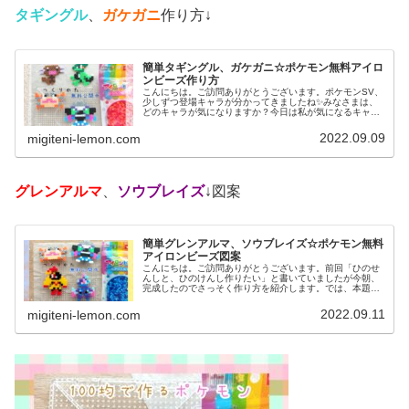
タギングル
、
ガケガニ
作り方↓
簡単タギングル、ガケガニ☆ポケモン無料アイロ
ンビーズ作り方
こんにちは。ご訪問ありがとうございます。ポケモンSV、
少しずつ登場キャラが分かってきましたね✨みなさまは、
どのキャラが気になりますか？今日は私が気になるキャラ
を、アイロンビーズで作ってみました。では、本題へ↓今日
の作品☆タギングル、ガケガニ...
2022.09.09
migiteni-lemon.com
グレンアルマ
、
ソウブレイズ
↓図案
簡単グレンアルマ、ソウブレイズ☆ポケモン無料
アイロンビーズ図案
こんにちは。ご訪問ありがとうございます。前回「ひのせ
んしと、ひのけんし作りたい」と書いていましたが今朝、
完成したのでさっそく作り方を紹介します。では、本題へ↓
今日の作品☆グレンアルマ、ソウブレイズ今日は、ポケモ
ン(ポケットモンスター)の20...
2022.09.11
migiteni-lemon.com