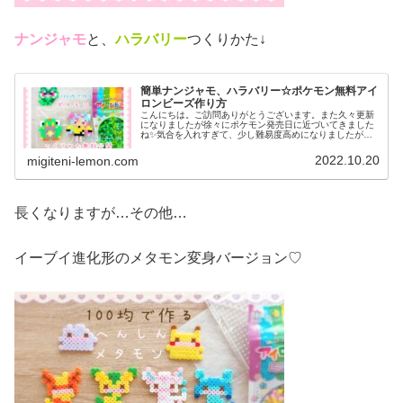
ナンジャモ
と、
ハラバリー
つくりかた↓
簡単ナンジャモ、ハラバリー☆ポケモン無料アイ
ロンビーズ作り方
こんにちは。ご訪問ありがとうございます。また久々更新
になりましたが徐々にポケモン発売日に近づいてきました
ね✨気合を入れすぎて、少し難易度高めになりましたがぜ
ひ作ってみてください♡では、本題へ↓今日の作品☆ナンジ
ャモ、ハラバリー今日は、ポケモ...
2022.10.20
migiteni-lemon.com
長くなりますが…その他…
イーブイ進化形のメタモン変身バージョン♡