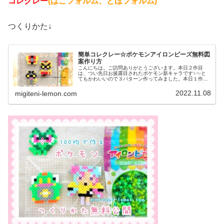
コレクレー
(はこフォルム、とほフォルム)
つくりかた↓
簡単コレクレー☆ポケモンアイロンビーズ無料図
案作り方
こんにちは。ご訪問ありがとうございます。本日２作目
は、つい先日お披露目されたポケモン新キャラです✨✨と
てもかわいいので３パターン作ってみました。本日１作目
はコチラ↓では、本題へ↓今日の作品☆コレクレー今日は、
ゴーストタイプの新しいポケモンコ...
2022.11.08
migiteni-lemon.com