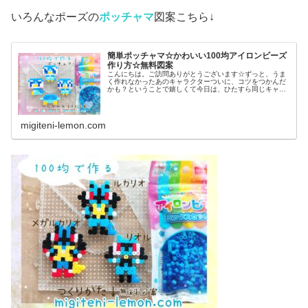
いろんなポーズの
ポッチャマ
図案こちら↓
簡単ポッチャマ☆かわいい100均アイロンビーズ
作り方☆無料図案
こんにちは。ご訪問ありがとうございます☆ずっと、うま
く作れなかったあのキャラクターついに、コツをつかんだ
かも？ということで嬉しくて今日は、ひたすら同じキャラ
作ってみました♡では本題へ↓今日の作品☆ポッチャマ昨日
は、アニポケ(アニメ「ポケット...
migiteni-lemon.com