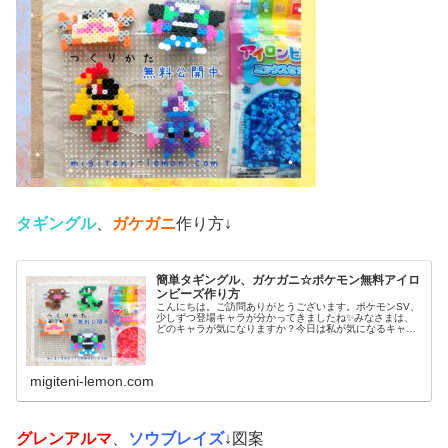
タギングル
、
ガケガニ
作り方↓
簡単タギングル、ガケガニ☆ポケモン無料アイロ
ンビーズ作り方
こんにちは。ご訪問ありがとうございます。ポケモンSV、
少しずつ登場キャラが分かってきましたね✨みなさまは、
どのキャラが気になりますか？今日は私が気になるキャラ
を、アイロンビーズで作ってみました。では、本題へ↓今日
の作品☆タギングル、ガケガニ...
migiteni-lemon.com
グレンアルマ
、
ソウブレイズ
↓図案