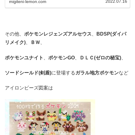
2022.07.16
migiteni-lemon.com
その他、
ポケモンレジェンズアルセウス
、
BDSP(ダイパ
リメイク)
、
ＢＷ
、
ポケモンユナイト
、
ポケモンGO
、
ＤＬＣ(ゼロの秘宝)
、
ソードシールド(剣盾)
に登場する
ガラル地方ポケモン
など
アイロンビーズ図案は