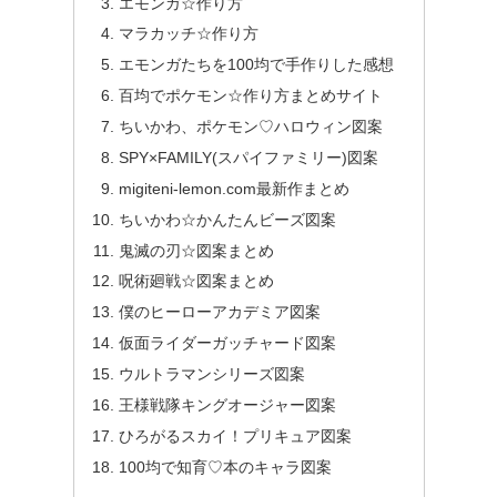
エモンガ☆作り方
マラカッチ☆作り方
エモンガたちを100均で手作りした感想
百均でポケモン☆作り方まとめサイト
ちいかわ、ポケモン♡ハロウィン図案
SPY×FAMILY(スパイファミリー)図案
migiteni-lemon.com最新作まとめ
ちいかわ☆かんたんビーズ図案
鬼滅の刃☆図案まとめ
呪術廻戦☆図案まとめ
僕のヒーローアカデミア図案
仮面ライダーガッチャード図案
ウルトラマンシリーズ図案
王様戦隊キングオージャー図案
ひろがるスカイ！プリキュア図案
100均で知育♡本のキャラ図案