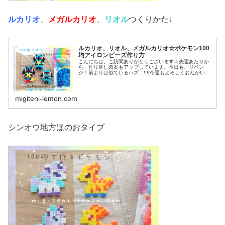
ルカリオ
、
メガルカリオ
、
リオル
つくりかた↓
ルカリオ、リオル、メガルカリオ☆ポケモン100
均アイロンビーズ作り方
こんにちは。ご訪問ありがとうございます☆先週あたりか
ら、作り直し図案もアップしています。本日も、リベン
ジ！前よりは似ているハズ…!!!(今週もよろしくおねがいし
ます♡)では本題へ↓今日の作品☆リオル進化形昨日は、キ
ノコに似たポケモンネマシュ...
migiteni-lemon.com
シンオウ地方ほのおタイプ