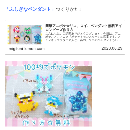
「ふしぎなペンダント」
つくりかた↓
簡単アニポケ☆リコ、ロイ、ペンダント無料アイ
ロンビーズ作り方
こんにちは。ご訪問ありがとうございます。今日は、アニ
ポケこと、アニメ「ポケットモンスター」の図案です。メ
インキャラクター２人と、あの、リコのペンダントも100
均アイロンビーズで作ってみました。(ネックレス図案は、
紐を通せば完成です)では、本...
2023.06.29
migiteni-lemon.com