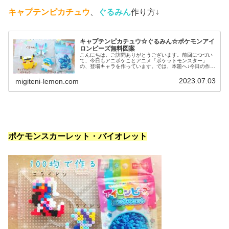
キャプテンピカチュウ
、
ぐるみん
作り方↓
キャプテンピカチュウ☆ぐるみん☆ポケモンアイ
ロンビーズ無料図案
こんにちは。ご訪問ありがとうございます。前回につづい
て、今日もアニポケことアニメ「ポケットモンスター」
の、登場キャラを作っています。では、本題へ↓今日の作品
☆キャプテンピカチュウ、ぐるみん今回は、アニポケから
キャプテンピカチュウとぐるみんを...
2023.07.03
migiteni-lemon.com
ポケモンスカーレット・バイオレット