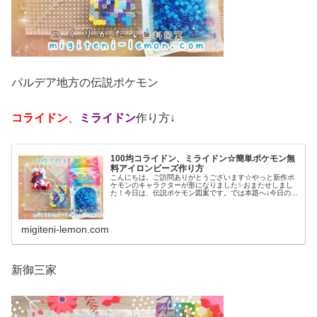
パルデア地方の伝説ポケモン
コライドン
、
ミライドン
作り方↓
100均コライドン、ミライドン☆簡単ポケモン無
料アイロンビーズ作り方
こんにちは。ご訪問ありがとうございます☆やっと新作ポ
ケモンのキャラクターが形になりました✨おまたせしまし
た！今日は、伝説ポケモン図案です。では本題へ↓今日の作
品☆コライドン、ミライドン昨日は、ヒスイ地方にも登場
する幻ポケモンシェイミのランド...
migiteni-lemon.com
新御三家