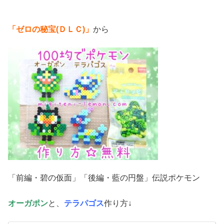
「ゼロの秘宝(ＤＬＣ)」
から
「前編・碧の仮面」「後編・藍の円盤」伝説ポケモン
オーガポン
と、
テラパゴス
作り方↓