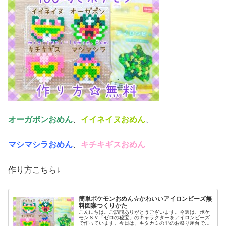
オーガポンおめん
、
イイネイヌおめん
、
マシマシラおめん
、
キチキギスおめん
作り方こちら↓
簡単ポケモンおめん☆かわいいアイロンビーズ無
料図案つくりかた
こんにちは。ご訪問ありがとうございます。今週は、ポケ
モンＳＶ「ゼロの秘宝」のキャラクターをアイロンビーズ
で作っています。今日は、キタカミの里のお祭り屋台で売