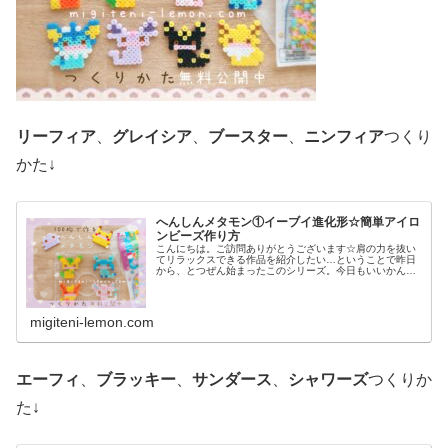
リーフィア
、
グレイシア
、
ブースター
、
ニンフィア
つくり
かた↓
へんしんメタモン①イーブイ進化形☆簡単アイロ
ンビーズ作り方
こんにちは。ご訪問ありがとうございます☆肩の力を抜い
てリラックスできる作品を紹介したい…ということで昨日
から、とつぜん始まったこのシリーズ。今日もいいかんじ
に、ゆるっと、ふわっとかわいい仕上がりです♡では、本
題へ↓今日の作品☆へんしんメタモ...
migiteni-lemon.com
エーフィ
、
ブラッキー
、
サンダース
、
シャワーズ
つくりか
た↓