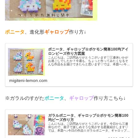
ポニータ
、進化形
ギャロップ
作り方↓
ポニータ、ギャロップ☆ポケモン簡単100均アイ
ロンビーズ作り方図案
こんにちは。ご訪問ありがとうございます♡三連休いかが
お過ごしでしたか？今週も、ちょっと作ってみたくなるそ
んな作品をお届けできたらと思います♡では、本題へ↓今日
の作品☆ポニータ、ギャロップ昨日は、ポケふた(ポケモン
マンホール)のデザインからヤ...
migiteni-lemon.com
※ガラルのすがた
ポニータ
、
ギャロップ
作り方こちら↓
ガラルポニータ、ギャロップ☆ポケモン簡単100
均ビーズ作り方
こんにちは。ご訪問ありがとうございます。今日から三連
休なので、親子で楽しめそうな気がする図案紹介します♡
では、本題へ↓今日の作品☆ガラルポニータ、ギャロップ前
回は、伝説ポケモンレシラム、ゼクロムを百均アイロンビ
ーズで作りました↓今日は、ガラ...