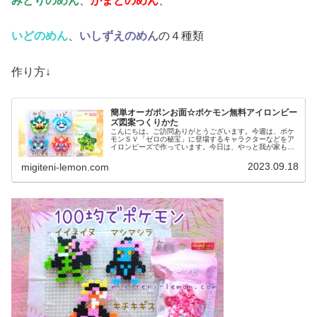
みどりのめん
、
かまどのめん
、
いどのめん
、
いしずえのめん
の４種類
作り方↓
簡単オーガポンお面☆ポケモン無料アイロンビー
ズ図案つくりかた
こんにちは。ご訪問ありがとうございます。今週は、ポケ
モンＳＶ「ゼロの秘宝」に登場するキャラクターなどをア
イロンビーズで作っています。今日は、やっと我が家も前
編ストーリーをクリアしたので記念に、オーガポンのお面
たちを作ってみました。では、本題...
2023.09.18
migiteni-lemon.com