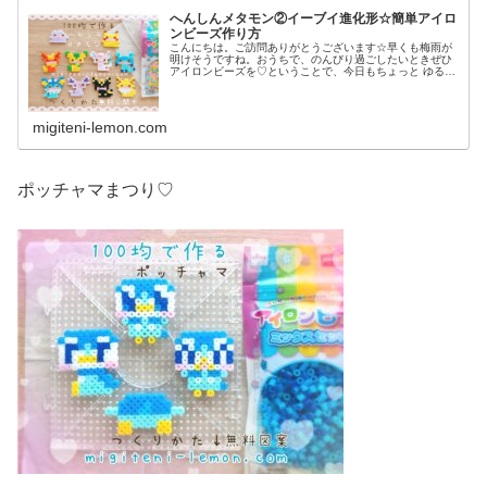
へんしんメタモン②イーブイ進化形☆簡単アイロ
ンビーズ作り方
こんにちは。ご訪問ありがとうございます☆早くも梅雨が
明けそうですね。おうちで、のんびり過ごしたいときぜひ
アイロンビーズを♡ということで、今日もちょっと ゆる〜
いかんじのビーズ図案紹介します♡では本題へ↓今日の作品
☆へんしんメタモン(イーブイ...
migiteni-lemon.com
ポッチャマまつり♡