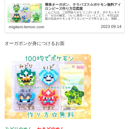
簡単オーガポン、テラパゴス☆ポケモン無料アイ
ロンビーズ作り方②図案
こんにちは。ご訪問ありがとうございます。ポケモンＳＶ
の「ゼロの秘宝」ついに発売✨✨ということで、今日は話
題の伝説ポケモンをアイロンビーズで作りました。気軽に
作れる、小さめなサイズです。では、本題へ↓今日の作品☆
オーガポン、テラパゴス今回は、...
2023.09.14
migiteni-lemon.com
オーガポンが身につけるお面