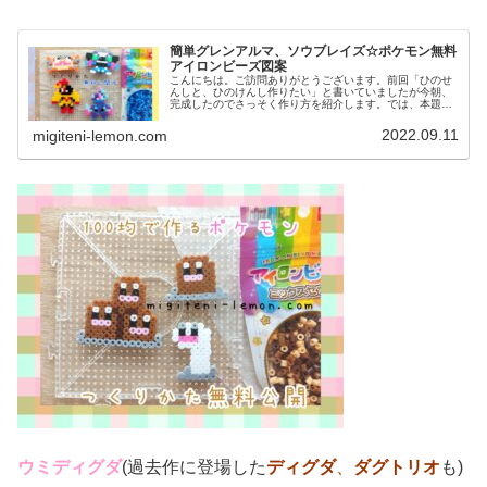
簡単グレンアルマ、ソウブレイズ☆ポケモン無料
アイロンビーズ図案
こんにちは。ご訪問ありがとうございます。前回「ひのせ
んしと、ひのけんし作りたい」と書いていましたが今朝、
完成したのでさっそく作り方を紹介します。では、本題へ↓
今日の作品☆グレンアルマ、ソウブレイズ今日は、ポケモ
ン(ポケットモンスター)の20...
2022.09.11
migiteni-lemon.com
ウミディグダ
(過去作に登場した
ディグダ
、
ダグトリオ
も)