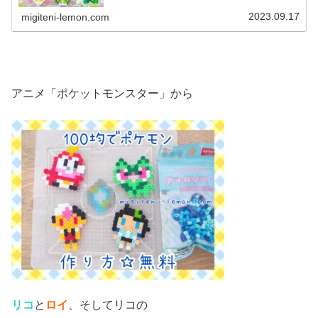
られているあのお面たちを作ってみました。では、本題へ↓
今日の作品☆ＤＬＣお祭りおめん...
2023.09.17
migiteni-lemon.com
アニメ「ポケットモンスター」から
リコ
と
ロイ
、そしてリコの