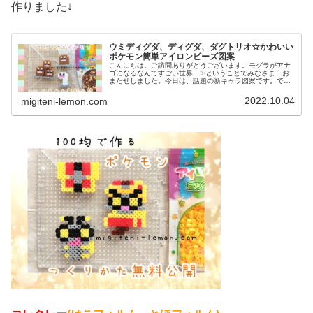
作りました↓
ウミディグダ、ディグダ、ダグトリオ☆かわいい
ポケモン簡単アイロンビーズ図案
こんにちは。ご訪問ありがとうございます。モグラがアナ
ゴになるなんてすごい世界…✨ということでみなさま、お
またせしました。今日は、話題の新キャラ図案です。で
は、本題へ↓今日の作品☆ウミディグダたちポケモン(ポケ
ットモンスター)の2022年最新...
2022.10.04
migiteni-lemon.com