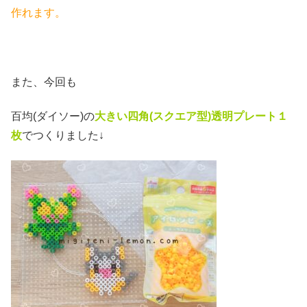
作れます。
また、今回も
百均(ダイソー)の
大きい四角(スクエア
型)透明プレート１
枚
でつくりました↓