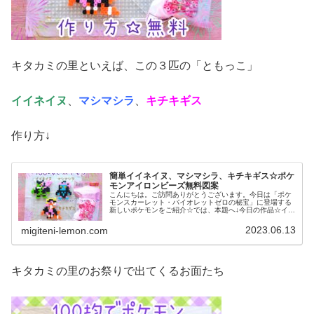
キタカミの里といえば、この３匹の「ともっこ」
イイネイヌ
、
マシマシラ
、
キチキギス
作り方↓
簡単イイネイヌ、マシマシラ、キチキギス☆ポケ
モンアイロンビーズ無料図案
こんにちは。ご訪問ありがとうございます。今日は「ポケ
モンスカーレット・バイオレットゼロの秘宝」に登場する
新しいポケモンをご紹介☆では、本題へ↓今日の作品☆イイ
ネイヌ、マシマシラ、キチキギス今回は、ポケモンSV「ゼ
ロの秘宝」の新ポケモンで、キ...
2023.06.13
migiteni-lemon.com
キタカミの里のお祭りで出てくるお面たち