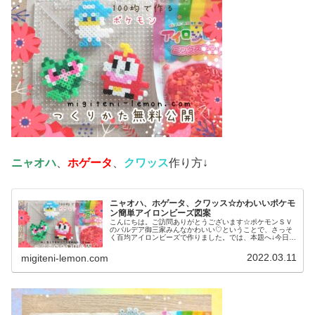
ニャオハ
、
ホゲータ
、
クワッス
作り方↓
ニャオハ、ホゲータ、クワッス☆かわいいポケモ
ン簡単アイロンビーズ図案
こんにちは。ご訪問ありがとうございます☆ポケモンＳＶ
のパルデア御三家みんなかわいい♡ということで、さっそ
く百均アイロンビーズで作りました。では、本題へ↓今日の
作品☆ニャオハ、ホゲータ、クワッス昨日は、ドラゴンポ
ケモンのミニリュウ、ハクリュー...
2022.03.11
migiteni-lemon.com