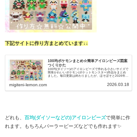
下記サイトに作り方まとめています↓
↓
100均ポケモンまとめ☆簡単アイロンビーズ図案
つくりかた
100均(ダイソー)のアイロンビーズで作れる小さいサイズで
簡単かわいいポケモン(ポケットモンスター)作品をまとめ
ました。毎日更新は終わりましたが、ほそぼそと2026年も
ポケモン作っています♡目指せポケモン全制覇！全て、作
り方(図案)は無料で...
2026.03.18
migiteni-lemon.com
どれも、
百均(ダイソーなどの)ア
イロンビーズ
で簡単に作
れます。もちろんパーラービーズなどでも作れます✨