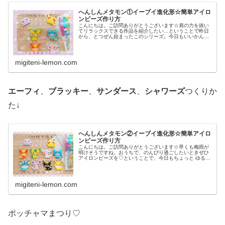
へんしんメタモン①イーブイ進化形☆簡単アイロ
ンビーズ作り方
こんにちは。ご訪問ありがとうございます☆肩の力を抜い
てリラックスできる作品を紹介したい…ということで昨日
から、とつぜん始まったこのシリーズ。今日もいいかんじ
に、ゆるっと、ふわっとかわいい仕上がりです♡では、本
題へ↓今日の作品☆へんしんメタモ...
migiteni-lemon.com
エーフィ
、
ブラッキー
、
サンダース
、
シャワーズ
つくりか
た↓
へんしんメタモン②イーブイ進化形☆簡単アイロ
ンビーズ作り方
こんにちは。ご訪問ありがとうございます☆早くも梅雨が
明けそうですね。おうちで、のんびり過ごしたいときぜひ
アイロンビーズを♡ということで、今日もちょっと ゆる〜
いかんじのビーズ図案紹介します♡では本題へ↓今日の作品
☆へんしんメタモン(イーブイ...
migiteni-lemon.com
ポッチャマまつり♡