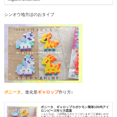
シンオウ地方ほのおタイプ
ポニータ
、進化形
ギャロップ
作り方↓
ポニータ、ギャロップ☆ポケモン簡単100均アイ
ロンビーズ作り方図案
こんにちは。ご訪問ありがとうございます♡三連休いかが
お過ごしでしたか？今週も、ちょっと作ってみたくなるそ