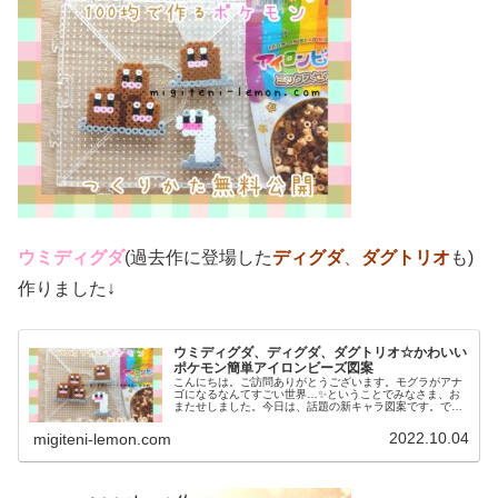
ウミディグダ
(過去作に登場した
ディグダ
、
ダグトリオ
も)
作りました↓
ウミディグダ、ディグダ、ダグトリオ☆かわいい
ポケモン簡単アイロンビーズ図案
こんにちは。ご訪問ありがとうございます。モグラがアナ
ゴになるなんてすごい世界…✨ということでみなさま、お
またせしました。今日は、話題の新キャラ図案です。で
は、本題へ↓今日の作品☆ウミディグダたちポケモン(ポケ
ットモンスター)の2022年最新...
2022.10.04
migiteni-lemon.com