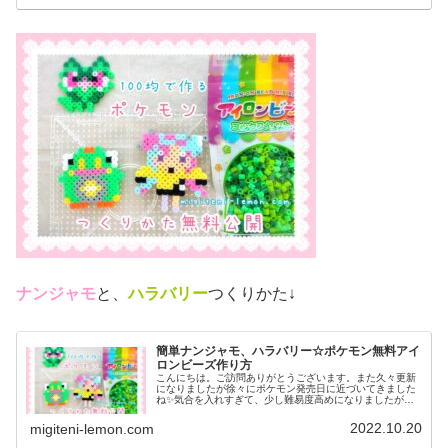
ナンジャモ
と、
ハラバリー
つくりかた↓
簡単ナンジャモ、ハラバリー☆ポケモン無料アイ
ロンビーズ作り方
こんにちは。ご訪問ありがとうございます。また久々更新
になりましたが徐々にポケモン発売日に近づいてきました
ね✨気合を入れすぎて、少し難易度高めになりましたがぜ
ひ作ってみてください♡では、本題へ↓今日の作品☆ナンジ
ャモ、ハラバリー今日は、ポケモ...
2022.10.20
migiteni-lemon.com