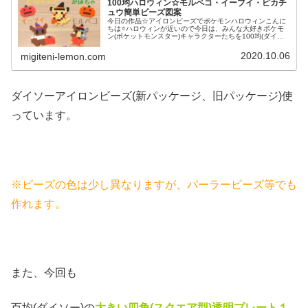
100均ハロウィン☆モルペコ・イーブイ・ピカチ
ュウ簡単ビーズ図案
今日の作品☆アイロンビーズでポケモンハロウィンこんに
ちは⭐ハロウィンが近いので今日は、みんな大好きポケモ
ン(ポケットモンスター)キャラクターたちを100均(ダイソ
ー)アイロンビーズで作ってみました😀今回は、ピカチュ
ウ、イーヴイ、モルペコ、メ...
2020.10.06
migiteni-lemon.com
ダイソーアイロンビーズ(新パッケージ、旧パッケージ)使
っています。
※ビーズの色は少し異なりますが、パーラービーズ等でも
作れます。
また、今回も
百均(ダイソー)の
大きい四角(スクエア
型)透明プレート１