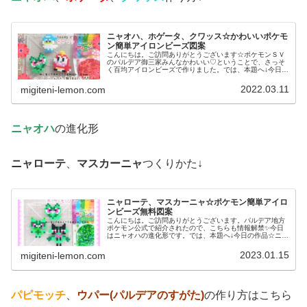
ニャオハ、ホゲータ、クワッス☆かわいいポケモ
ン簡単アイロンビーズ図案
こんにちは。ご訪問ありがとうございます☆ポケモンＳＶ
のパルデア御三家みんなかわいい♡ということで、さっそ
く百均アイロンビーズで作りました。では、本題へ↓今日の
作品☆ニャオハ、ホゲータ、クワッス昨日は、ドラゴンポ
ケモンのミニリュウ、ハクリュー...
2022.03.11
migiteni-lemon.com
ニャオハ
の進化形
ニャローテ
、
マスカーニャ
つくりかた↓
ニャローテ、マスカーニャ☆ポケモン簡単アイロ
ンビーズ無料図案
こんにちは。ご訪問ありがとうございます。パルデア地方
ポケモン公式で紹介されたので、こちらも情報解禁✨今日
はニャオハの進化形です。では、本題へ↓今日の作品☆ニャ
オハ進化形今回は、ポケモンＳＶの御三家ニャオハの進化
形ニャローテ、マスカーニャを1...
2023.01.15
migiteni-lemon.com
パピモッチ
、
ウパー(パルデアのすがた)
の作り方はこちら