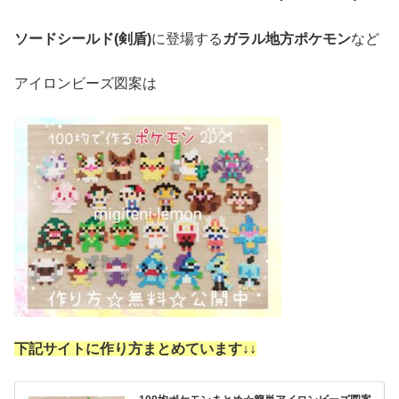
ソードシールド(剣盾)
に登場する
ガラル地方ポケモン
など
アイロンビーズ図案は
下記サイトに作り方まとめています↓
↓