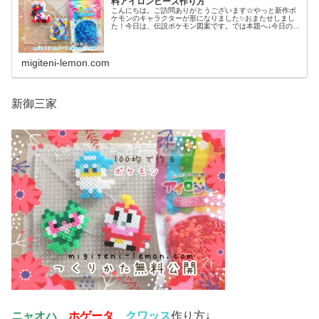
料アイロンビーズ作り方
こんにちは。ご訪問ありがとうございます☆やっと新作ポ
ケモンのキャラクターが形になりました✨おまたせしまし
た！今日は、伝説ポケモン図案です。では本題へ↓今日の作
品☆コライドン、ミライドン昨日は、ヒスイ地方にも登場
する幻ポケモンシェイミのランド...
migiteni-lemon.com
新御三家
ニャオハ
、
ホゲータ
、
クワッス
作り方↓