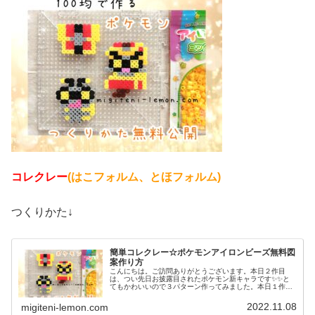
コレクレー
(はこフォルム、とほフォルム)
つくりかた↓
簡単コレクレー☆ポケモンアイロンビーズ無料図
案作り方
こんにちは。ご訪問ありがとうございます。本日２作目
は、つい先日お披露目されたポケモン新キャラです✨✨と
てもかわいいので３パターン作ってみました。本日１作目
はコチラ↓では、本題へ↓今日の作品☆コレクレー今日は、
ゴーストタイプの新しいポケモンコ...
2022.11.08
migiteni-lemon.com