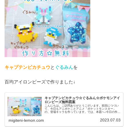
キャプテンピカチュウ
と
ぐるみん
を
百均アイロンビーズで作りました↓
キャプテンピカチュウ☆ぐるみん☆ポケモンアイ
ロンビーズ無料図案
こんにちは。ご訪問ありがとうございます。前回につづい
て、今日もアニポケことアニメ「ポケットモンスター」
の、登場キャラを作っています。では、本題へ↓今日の作品
☆キャプテンピカチュウ、ぐるみん今回は、アニポケから
キャプテンピカチュウとぐるみんを...
2023.07.03
migiteni-lemon.com