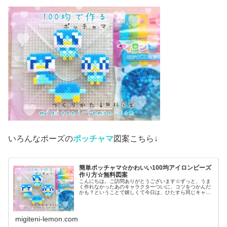
いろんなポーズの
ポッチャマ
図案こちら↓
簡単ポッチャマ☆かわいい100均アイロンビーズ
作り方☆無料図案
こんにちは。ご訪問ありがとうございます☆ずっと、うま
く作れなかったあのキャラクターついに、コツをつかんだ
かも？ということで嬉しくて今日は、ひたすら同じキャラ
作ってみました♡では本題へ↓今日の作品☆ポッチャマ昨日
は、アニポケ(アニメ「ポケット...
migiteni-lemon.com