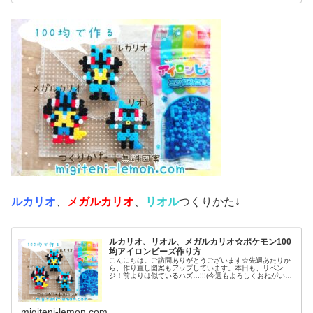
ルカリオ
、
メガルカリオ
、
リオル
つくりかた↓
ルカリオ、リオル、メガルカリオ☆ポケモン100
均アイロンビーズ作り方
こんにちは。ご訪問ありがとうございます☆先週あたりか
ら、作り直し図案もアップしています。本日も、リベン
ジ！前よりは似ているハズ…!!!(今週もよろしくおねがいし
ます♡)では本題へ↓今日の作品☆リオル進化形昨日は、キ
ノコに似たポケモンネマシュ...
migiteni-lemon.com