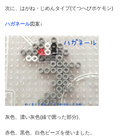
次に、はがね・じめんタイプ(てつへびポケモン)
ハガネール
図案↓
灰色、濃い灰色(線で囲った部分)、
赤色、黒色、白色ビーズを使いました。