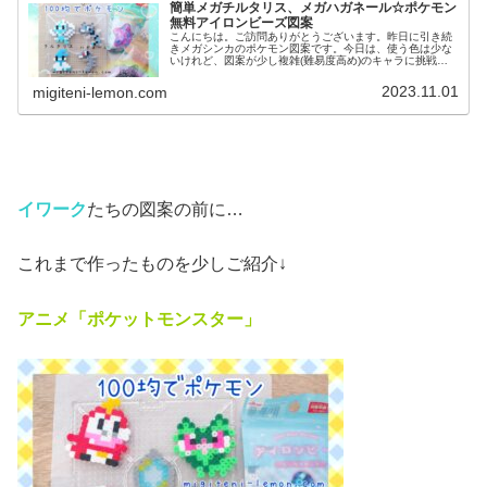
簡単メガチルタリス、メガハガネール☆ポケモン
無料アイロンビーズ図案
こんにちは。ご訪問ありがとうございます。昨日に引き続
きメガシンカのポケモン図案です。今日は、使う色は少な
いけれど、図案が少し複雑(難易度高め)のキャラに挑戦し
てみました。では、本題へ↓今日の作品☆メガチルタリス、
メガハガネール今回は、メガシ...
2023.11.01
migiteni-lemon.com
イワーク
たちの図案の前に…
これまで作ったものを少しご紹介↓
アニメ「ポケットモンスター」