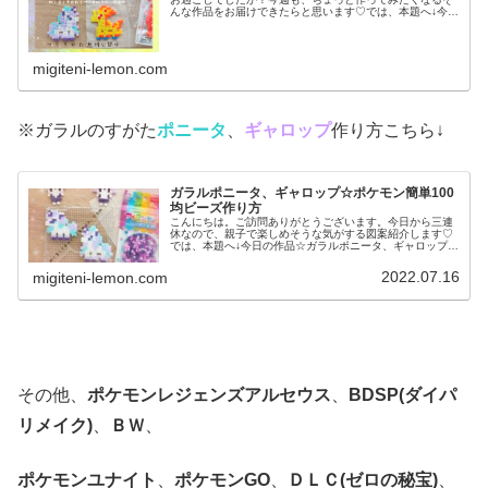
んな作品をお届けできたらと思います♡では、本題へ↓今日
の作品☆ポニータ、ギャロップ昨日は、ポケふた(ポケモン
マンホール)のデザインからヤ...
migiteni-lemon.com
※ガラルのすがた
ポニータ
、
ギャロップ
作り方こちら↓
ガラルポニータ、ギャロップ☆ポケモン簡単100
均ビーズ作り方
こんにちは。ご訪問ありがとうございます。今日から三連
休なので、親子で楽しめそうな気がする図案紹介します♡
では、本題へ↓今日の作品☆ガラルポニータ、ギャロップ前
回は、伝説ポケモンレシラム、ゼクロムを百均アイロンビ
ーズで作りました↓今日は、ガラ...
2022.07.16
migiteni-lemon.com
その他、
ポケモンレジェンズアルセウス
、
BDSP(ダイパ
リメイク)
、
ＢＷ
、
ポケモンユナイト
、
ポケモンGO
、
ＤＬＣ(ゼロの秘宝)
、