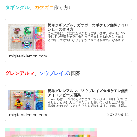
タギングル
、
ガケガニ
作り方↓
簡単タギングル、ガケガニ☆ポケモン無料アイロ
ンビーズ作り方
こんにちは。ご訪問ありがとうございます。ポケモンSV、
少しずつ登場キャラが分かってきましたね✨みなさまは、
どのキャラが気になりますか？今日は私が気になるキャラ
を、アイロンビーズで作ってみました。では、本題へ↓今日
の作品☆タギングル、ガケガニ...
migiteni-lemon.com
グレンアルマ
、
ソウブレイズ
↓図案
簡単グレンアルマ、ソウブレイズ☆ポケモン無料
アイロンビーズ図案
こんにちは。ご訪問ありがとうございます。前回「ひのせ
んしと、ひのけんし作りたい」と書いていましたが今朝、
完成したのでさっそく作り方を紹介します。では、本題へ↓
今日の作品☆グレンアルマ、ソウブレイズ今日は、ポケモ
ン(ポケットモンスター)の20...
2022.09.11
migiteni-lemon.com