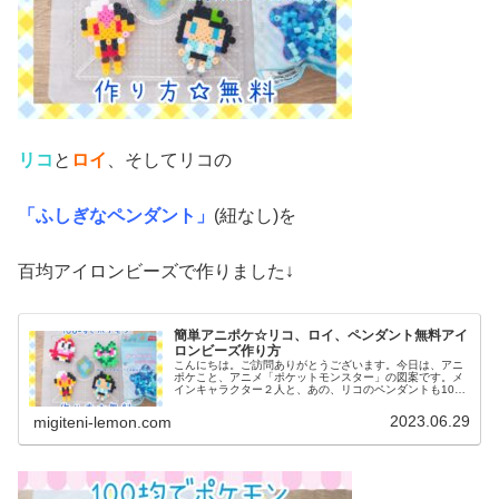
リコ
と
ロイ
、そしてリコの
「ふしぎなペンダント」
(紐なし)を
百均アイロンビーズで作りました↓
簡単アニポケ☆リコ、ロイ、ペンダント無料アイ
ロンビーズ作り方
こんにちは。ご訪問ありがとうございます。今日は、アニ
ポケこと、アニメ「ポケットモンスター」の図案です。メ
インキャラクター２人と、あの、リコのペンダントも100
均アイロンビーズで作ってみました。(ネックレス図案は、
紐を通せば完成です)では、本...
2023.06.29
migiteni-lemon.com