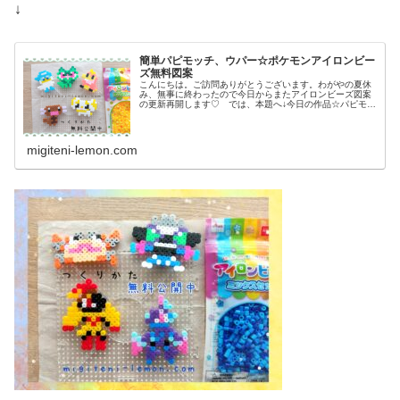
↓
簡単パピモッチ、ウパー☆ポケモンアイロンビー
ズ無料図案
こんにちは。ご訪問ありがとうございます。わがやの夏休
み、無事に終わったので今日からまたアイロンビーズ図案
の更新再開します♡ では、本題へ↓今日の作品☆パピモッ
チ、ウパー前回、ドラゴンタイプのポケモンウオノラゴ
ン、カジッチュを100均アイロン...
migiteni-lemon.com