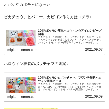
オバケやカボチャになった
ピカチュウ
、
ヒバニー
、
カビゴン
作り方はコチラ↓
100均ポケモン簡単ハロウィン☆アイロンビーズ
図案
こんにちは。ご訪問ありがとうございます。９月だ！そろ
そろハロウィンの準備をしていこう！ということでポケモ
ン(ポケットモンスター)最新作「ソード、シールド」に登
場するキャラクターの中で今月は、ハロウィンっぽいポケ
モンたちを作っています。今日は...
2021.09.07
migiteni-lemon.com
ハロウィン衣装の
ポッチャマ
の図案↓
100均ポケモン☆ポッチャマ、フワンテ無料ハロ
ウィン図案ビーズ
こんにちは。ご訪問ありがとうございます。９月到来✨️大
好きなハロウィンの準備をしていこう！ということで今月
は、ポケモン(ポケットモンスター)最新作「ソード、シー
ルド」に登場するキャラクターの中でハロウィンっぽいポ
ケモンたちを作っていこうと思...
2021.09.09
migiteni-lemon.com