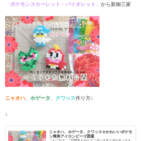
「
ポケモンスカーレット・バイオレット
」
から新御三家
ニャオハ
、
ホゲータ
、
クワッス
作り方↓
↓
ニャオハ、ホゲータ、クワッス☆かわいいポケモ
ン簡単アイロンビーズ図案
こんにちは。ご訪問ありがとうございます☆ポケモンＳＶ