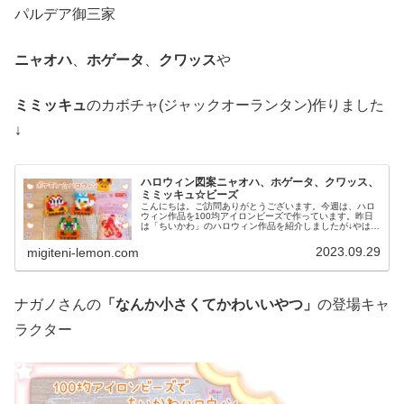
パルデア御三家
ニャオハ
、
ホゲータ
、
クワッス
や
ミミッキュ
のカボチャ(ジャックオーランタン)作りました
↓
ハロウィン図案ニャオハ、ホゲータ、クワッス、
ミミッキュ☆ビーズ
こんにちは。ご訪問ありがとうございます。今週は、ハロ
ウィン作品を100均アイロンビーズで作っています。昨日
は「ちいかわ」のハロウィン作品を紹介しましたが↓やはり
ポケモンも作りたい✨ということで半日ほどかけ…ついに
完成しました♡では、本題へ↓...
2023.09.29
migiteni-lemon.com
ナガノさんの
「なんか小さくてかわいいやつ」
の登場キャ
ラクター