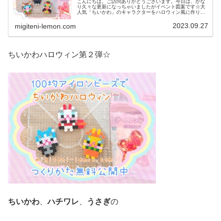
こんにちは。ご訪問ありがとうございます。今日は、かな
り久々な更新になっちゃいましたがイベント図案です☆大
人気「ちいかわ」のキャラクターをハロウィン風に作りま
した。ぜひ、全キャラ挑戦してみてください♡では、本題
へ↓今日の作品☆ちいかわハロウィ...
2023.09.27
migiteni-lemon.com
ちいかわハロウィン第２弾☆
ちいかわ
、
ハチワレ
、
うさぎ
の