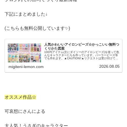
下記にまとめました↓
(こちらも無料公開しています✨)
人気かわいいアイロンビーズ☆かっこいい無料つ
くりかた図案
100均アイテム(主にダイソーのアイロンビーズ)を使って色
んなキャラクターたちを作っています。パーラービーズ等
でも作れます。▲CAUTION!!▲リクエストは受け付けてい
ません。ご了承ください。転載・転売もおやめください。
また、ダイソー新パ...
2026.08.05
migiteni-lemon.com
オススメ作品☆
可哀想にさんによる
大人気！うさぎのキャラクター