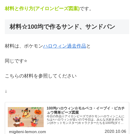
材料と作り方(アイロンビーズ図案)
です。
材料☆100均で作るサンド、サンドパン
材料は、ポケモン
ハロウィン過去作品
と
同じです⭐
こちらの材料を参照してください
↓
100均ハロウィン☆モルペコ・イーブイ・ピカチ
ュウ簡単ビーズ図案
今日の作品☆アイロンビーズでポケモンハロウィンこんに
ちは⭐ハロウィンが近いので今日は、みんな大好きポケモ
ン(ポケットモンスター)キャラクターたちを100均(ダイソ
ー)アイロンビーズで作ってみました😀今回は、ピカチュ
ウ、イーヴイ、モルペコ、メ...
2020.10.06
migiteni-lemon.com