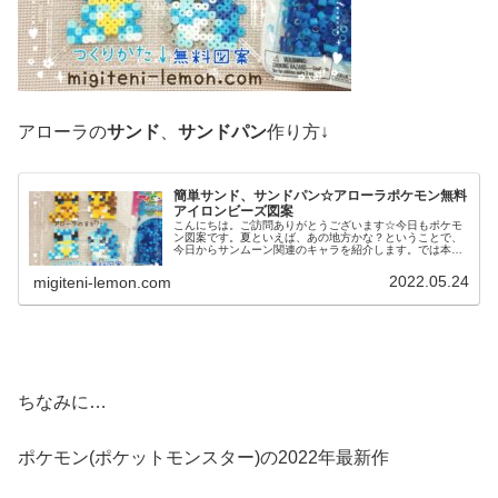
アローラの
サンド
、
サンドパン
作り方↓
簡単サンド、サンドパン☆アローラポケモン無料
アイロンビーズ図案
こんにちは。ご訪問ありがとうございます☆今日もポケモ
ン図案です。夏といえば、あの地方かな？ということで、
今日からサンムーン関連のキャラを紹介します。では本題
へ↓今日の作品☆アローラポケモン昨日は、食虫植物によく
似たポケモンウツドン、マスキッ...
2022.05.24
migiteni-lemon.com
ちなみに…
ポケモン(ポケットモンスター)の2022年最新作