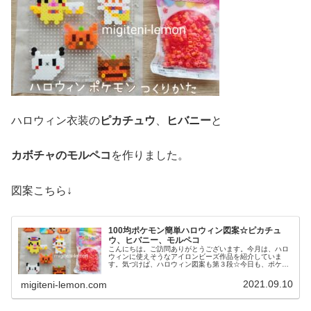
ハロウィン衣装の
ピカチュウ
、
ヒバニー
と
カボチャのモルペコ
を作りました。
図案こちら↓
100均ポケモン簡単ハロウィン図案☆ピカチュ
ウ、ヒバニー、モルペコ
こんにちは。ご訪問ありがとうございます。今月は、ハロ
ウィンに使えそうなアイロンビーズ作品を紹介していま
す。気づけば、ハロウィン図案も第３段☆今日も、ポケモ
ン(ポケットモンスター)最新作「ソード、シールド」にも
登場するポケモンを100均アイロ...
2021.09.10
migiteni-lemon.com