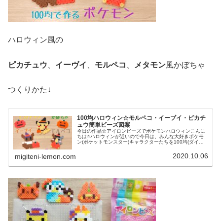
ハロウィン風の
ピカチュウ
、
イーヴイ
、
モルペコ
、
メタモン
風かぼちゃ
つくりかた↓
100均ハロウィン☆モルペコ・イーブイ・ピカチ
ュウ簡単ビーズ図案
今日の作品☆アイロンビーズでポケモンハロウィンこんに
ちは⭐ハロウィンが近いので今日は、みんな大好きポケモ
ン(ポケットモンスター)キャラクターたちを100均(ダイソ
ー)アイロンビーズで作ってみました😀今回は、ピカチュ
ウ、イーヴイ、モルペコ、メ...
2020.10.06
migiteni-lemon.com