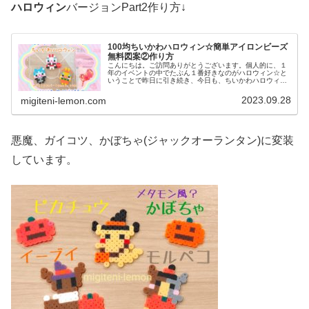
ハロウィン
バージョンPart2作り方↓
100均ちいかわハロウィン☆簡単アイロンビーズ
無料図案②作り方
こんにちは。ご訪問ありがとうございます。個人的に、１
年のイベントの中でたぶん１番好きなのがハロウィン☆と
いうことで昨日に引き続き、今日も、ちいかわハロウィン
図案です。今日も、とってもかわいいコスチュームで変装
しているちいかわ達を作ってみまし...
2023.09.28
migiteni-lemon.com
悪魔、ガイコツ、かぼちゃ(ジャックオーランタン)に変装
しています。