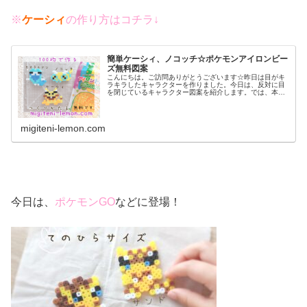
※
ケーシィ
の作り方はコチラ↓
簡単ケーシィ、ノコッチ☆ポケモンアイロンビー
ズ無料図案
こんにちは。ご訪問ありがとうございます☆昨日は目がキ
ラキラしたキャラクターを作りました。今日は、反対に目
を閉じているキャラクター図案を紹介します。では、本題
へ↓今日の作品☆ケーシィ、ノコッチ昨日は、ポケモンユナ
イトにも登場！ルリリ、その進化...
migiteni-lemon.com
今日は、
ポケモンGO
などに登場！