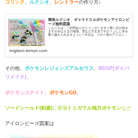
コリンク
、
ルクシオ
、
レントラー
の作り方↓
簡単ルクシオ、ギャラドス☆ポケモンアイロンビ
ーズ無料図案
こんにちは。ご訪問ありがとうございます☆寒い日が続き
ますがみなさまの地域、雪など大丈夫ですか？ぶしに冬を
乗り越えられますように✨今日は、ブルー系のアイロンビ
ーズを使うポケモン図案を紹介します。では、本題へ↓今日
の作品☆ルクシオ、ギャラドス昨...
migiteni-lemon.com
その他、
ポケモンレジェンズアルセウス
、
BDSP(ダイパ
リメイク)
、
ポケモンユナイト
、
ポケモンGO
、
ソードシールド(剣盾)
に登場する
ガラル地方ポケモン
など
アイロンビーズ図案は