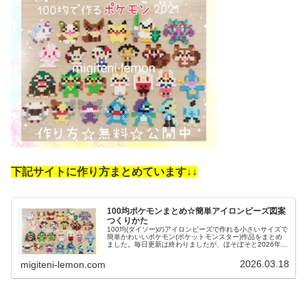
下記サイトに作り方まとめています↓
↓
100均ポケモンまとめ☆簡単アイロンビーズ図案
つくりかた
100均(ダイソー)のアイロンビーズで作れる小さいサイズで
簡単かわいいポケモン(ポケットモンスター)作品をまとめ
ました。毎日更新は終わりましたが、ほそぼそと2026年も
ポケモン作っています♡目指せポケモン全制覇！全て、作
り方(図案)は無料で...
2026.03.18
migiteni-lemon.com