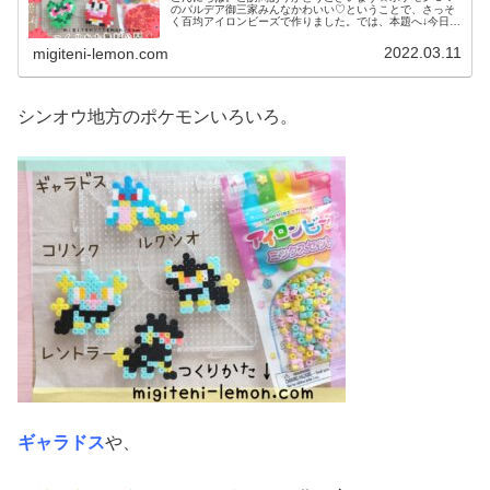
のパルデア御三家みんなかわいい♡ということで、さっそ
く百均アイロンビーズで作りました。では、本題へ↓今日の
作品☆ニャオハ、ホゲータ、クワッス昨日は、ドラゴンポ
ケモンのミニリュウ、ハクリュー...
2022.03.11
migiteni-lemon.com
シンオウ地方のポケモンいろいろ。
ギャラドス
や、