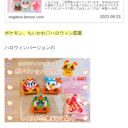
こんにちは。ご訪問ありがとうございます。今日はひさび
さ身内リクエスト！大人気！かわいいうさぎのキャラクタ
ーアイロンビーズで作ってみました♡では、本題へ↓今日の
作品♡おぱんちゅうさぎ今日は、可哀想にさんによる白い
パンツと水色リボンを身につけた...
2023.09.23
migiteni-lemon.com
ポケモン、ちいかわ♡ハロウィン図案
ハロウィンバージョンの