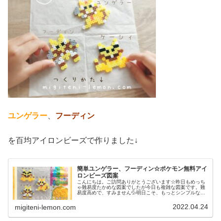
ユンゲラー
、
フーディン
を百均アイロンビーズで作りました↓
簡単ユンゲラー、フーディン☆ポケモン無料アイ
ロンビーズ図案
こんにちは。ご訪問ありがとうございます☆昨日もめっち
ゃ難易度たかめな図案でしたが今日も複雑な図案です。難
易度高めで、すみません💦明日こそ、もっとシンプルなも
の紹介します…が、難易度の高い図案も、作ると楽しい♡
是非チャレンジしてみてください☆...
2022.04.24
migiteni-lemon.com