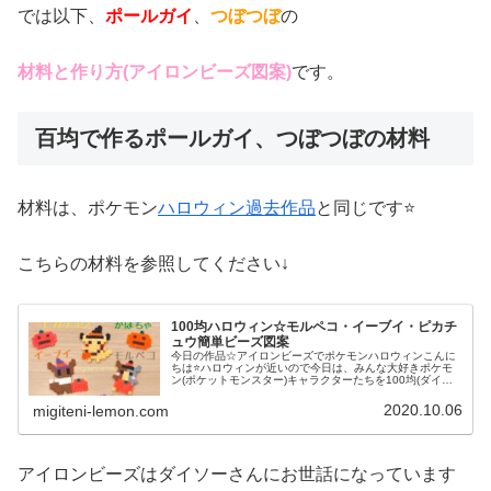
では以下、
ポールガイ
、
つぼつぼ
の
材料と作り方(アイロンビーズ図案)
です。
百均で作るポールガイ、つぼつぼの材料
材料は、ポケモン
ハロウィン過去作品
と同じです⭐
こちらの材料を参照してください↓
100均ハロウィン☆モルペコ・イーブイ・ピカチ
ュウ簡単ビーズ図案
今日の作品☆アイロンビーズでポケモンハロウィンこんに
ちは⭐ハロウィンが近いので今日は、みんな大好きポケモ
ン(ポケットモンスター)キャラクターたちを100均(ダイソ
ー)アイロンビーズで作ってみました😀今回は、ピカチュ
ウ、イーヴイ、モルペコ、メ...
2020.10.06
migiteni-lemon.com
アイロンビーズはダイソーさんにお世話になっています