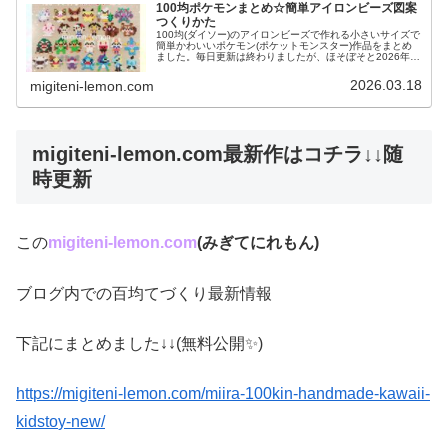
100均ポケモンまとめ☆簡単アイロンビーズ図案
つくりかた
100均(ダイソー)のアイロンビーズで作れる小さいサイズで
簡単かわいいポケモン(ポケットモンスター)作品をまとめ
ました。毎日更新は終わりましたが、ほそぼそと2026年も
ポケモン作っています♡目指せポケモン全制覇！全て、作
り方(図案)は無料で...
2026.03.18
migiteni-lemon.com
migiteni-lemon.com最新作はコチラ↓↓随
時更新
この
migiteni-lemon.com
(みぎてにれもん)
ブログ内での百均てづくり最新情報
下記にまとめました↓↓(無料公開✨)
https://migiteni-lemon.com/miira-100kin-handmade-kawaii-
kidsto
y-new/