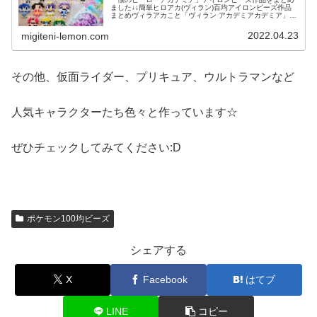
ました↓↓簡単ヒロアカ(ヴィラン)百均アイロンビーズ作品
まとめヴィラアカこと「ヴィラン アカデミアカデミア」が
５期アニメで放送中！ということで、ヴィランたちを作り
ました:Dトガヒミコ、トゥ...
2022.04.23
migiteni-lemon.com
その他、仮面ライダー、プリキュア、ウルトラマンなど
人気キャラクターたち色々と作っています☆
ぜひチェックしてみてください:D
ポケモン100均ビーズ
シェアする
X
Facebook
はてブ
LINE
コピー