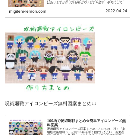
はありますが作り方も載せています☺️是非、参考にしてみ
てください⭐鬼滅の刃アイロンビーズ最新作(2022/01/31追
加)アニメ「鬼滅...
2022.04.24
migiteni-lemon.com
呪術廻戦アイロンビーズ無料図案まとめ↓↓
100均で呪術廻戦まとめ☆簡単アイロンビーズ無
料図案
呪術廻戦アイロンビーズ図案まとめこんにちは。祝！「劇
場版呪術廻戦０」公開✨✨私も早く観に行きたい、百鬼夜