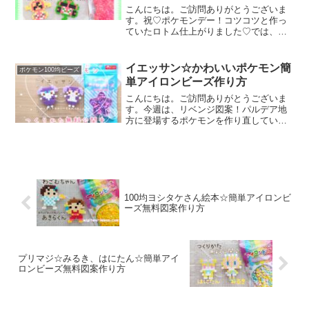
こんにちは。ご訪問ありがとうございま
す。祝♡ポケモンデー！コツコツと作っ
ていたロトム仕上がりました♡では、本
題へ↓今日の作品☆スピンロトム、カット
ロトム今回は、パルデア地方のポケモン
スピンロトム、カットロトムを100均アイ
イエッサン☆かわいいポケモン簡
ポケモン100均ビーズ
ロンビーズで作りま...
単アイロンビーズ作り方
こんにちは。ご訪問ありがとうございま
す。今週は、リベンジ図案！パルデア地
方に登場するポケモンを作り直していま
す。ストリンダーの図案を紹介した流れ
で…今日は、紫色ビーズをたっぷり使う
作品です。では、本題へ↓今日の作品☆イ
エッサン(オス・メス)...
100均ヨシタケさん絵本☆簡単アイロンビ
ーズ無料図案作り方
プリマジ☆みるき、はにたん☆簡単アイ
ロンビーズ無料図案作り方