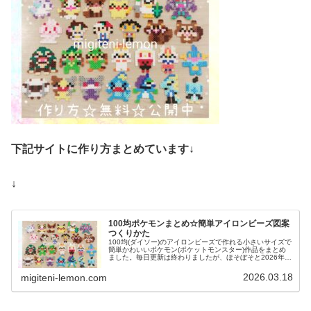
下記サイトに作り方まとめています↓
↓
100均ポケモンまとめ☆簡単アイロンビーズ図案
つくりかた
100均(ダイソー)のアイロンビーズで作れる小さいサイズで
簡単かわいいポケモン(ポケットモンスター)作品をまとめ
ました。毎日更新は終わりましたが、ほそぼそと2026年も
ポケモン作っています♡目指せポケモン全制覇！全て、作
り方(図案)は無料で...
2026.03.18
migiteni-lemon.com