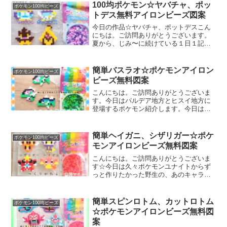
ャラクターに挑戦！では、本題へ↓今日の
100均ポケモン☆ヤバチャ、ポッ
ポケモン100均ビーズ
作品☆サルノリ進化...
トデス無料アイロンビーズ図案
今日の作品☆ヤバチャ、ポットデスこん
にちは。ご訪問ありがとうございます。
夏から、じみ〜に続けている１日１記事
アップですが今日で84 日目みたいです
✨✨おー！マメにチェックしてくださる
方、本当に、いつもありがとうございま
簡単バスラオ☆ポケモンアイロン
ポケモン100均ビーズ
す。そんな本日は久々ハ...
ビーズ無料図案
こんにちは。ご訪問ありがとうございま
す。今日はパルデア地方とヒスイ地方に
登場するポケモン紹介します。今日はピ
ラニアによく似た、あのポケモン(３種類
すべて)100均アイロンビーズで作りまし
た。では、本題へ↓今日の作品☆バスラオ
簡単ヘイガニ、シザリガー☆ポケ
ポケモン100均ビーズ
今回は、みずタイ...
モンアイロンビーズ無料図案
こんにちは。ご訪問ありがとうございま
す☆今日は久々ポケモンユナイトからず
っと作りたかった野生の、あのキャラ作
ってみました♡では本題へ↓今日の作品☆
ヘイガニ、シザリガー昨日は、むらさき
色のポケモンスコルピ、ドガースを百均
簡単スピンロトム、カットロトム
ポケモン100均ビーズ
アイロンビーズで作りま...
☆ポケモンアイロンビーズ無料図
案