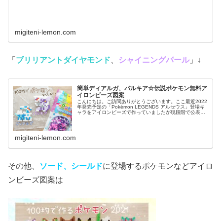
migiteni-lemon.com
「
ブリリアントダイヤモンド
、
シャイニングパール
」↓
簡単ディアルガ、パルキア☆伝説ポケモン無料ア
イロンビーズ図案
こんにちは。ご訪問ありがとうございます。ここ最近2022
年発売予定の「Pokémon LEGENDS アルセウス」登場キ
ャラをアイロンビーズで作っていましたが現段階で公表さ
れているポケモン全て作ったかも。というわけで、今日か
らダイパリメイク...
migiteni-lemon.com
その他、
ソード、シールド
に登場するポケモンなどアイロ
ンビーズ図案は