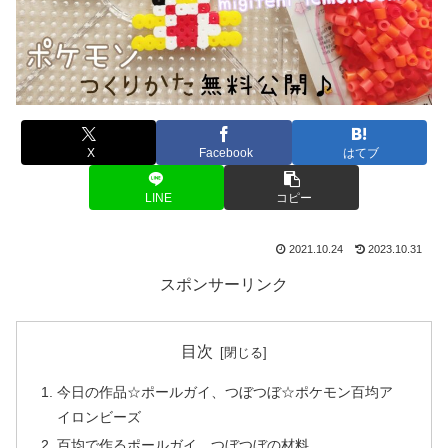
X
Facebook
はてブ
LINE
コピー
2021.10.24
2023.10.31
スポンサーリンク
目次
今日の作品☆ポールガイ、つぼつぼ☆ポケモン百均ア
イロンビーズ
百均で作るポールガイ、つぼつぼの材料