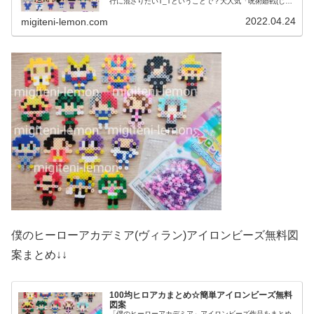
行に混ざりたいT_Tということで？大人気「呪術廻戦(じゅ
じゅつかいせん)」のアイロンビーズ作り方(無料図案)をま
とめました。新作☆劇場版...
2022.04.24
migiteni-lemon.com
僕のヒーローアカデミア(ヴィラン)アイロンビーズ無料図
案まとめ↓↓
100均ヒロアカまとめ☆簡単アイロンビーズ無料
図案
「僕のヒーローアカデミア」アイロンビーズ作品をまとめ