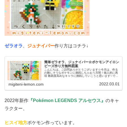
ゼラオラ
、
ジュナイパー
作り方はコチラ↓
簡単ゼラオラ、ジュナイパー☆ポケモンアイロン
ビーズ作り方無料図案
こんにちは。ご訪問ありがとうございます☆今月は、作る
の難しそうなポケモンに挑戦しちゃおう月間！個人的に再
現 難易度高めなキャラに挑戦していこうと思います✨で
は、本題へ↓今日の作品☆ゼラオラ、ジュナイパー昨日は、
ヒスイ地方のポケモンからヌメイ...
2022.03.01
migiteni-lemon.com
2022年新作
『Pokémon LEGENDS アルセウス』
のキャ
ラクター、
ヒスイ地方
ポケモン作っています。