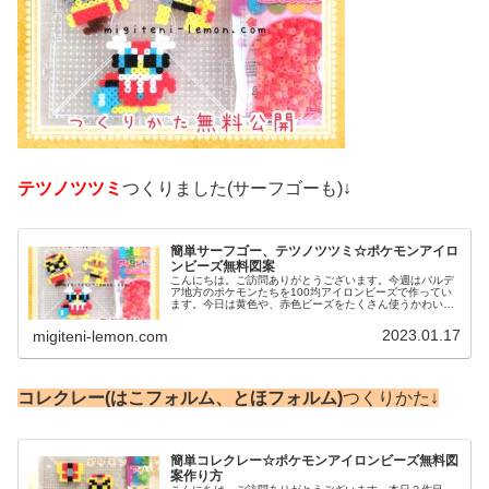
テツノツツミ
つくりました(サーフゴーも)↓
簡単サーフゴー、テツノツツミ☆ポケモンアイロ
ンビーズ無料図案
こんにちは。ご訪問ありがとうございます。今週はパルデ
ア地方のポケモンたちを100均アイロンビーズで作ってい
ます。今日は黄色や、赤色ビーズをたくさん使うかわいい
ポケモンたちを作りました。では、本題へ↓今日の作品☆サ
ーフゴー、テツノツツミ今回は...
2023.01.17
migiteni-lemon.com
コレクレー
(はこフォルム、とほフォルム)
つくりかた↓
簡単コレクレー☆ポケモンアイロンビーズ無料図
案作り方