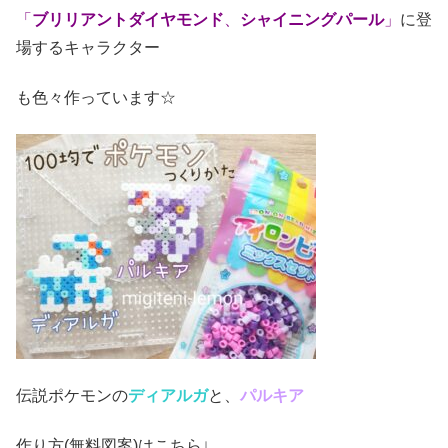
「
ブリリアントダイヤモンド
、
シャイニングパール
」
に登
場するキャラクター
も色々作っています☆
伝説ポケモンの
ディアルガ
と、
パルキア
作り方(無料図案)はこちら↓