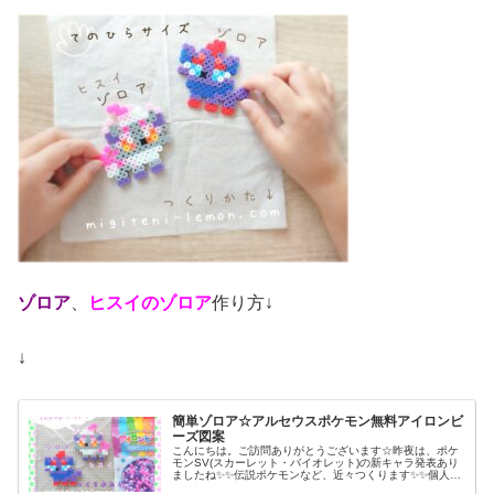
ゾロア
、
ヒスイのゾロア
作り方↓
↓
簡単ゾロア☆アルセウスポケモン無料アイロンビ
ーズ図案
こんにちは。ご訪問ありがとうございます☆昨夜は、ポケ
モンSV(スカーレット・バイオレット)の新キャラ発表あり
ましたね✨✨伝説ポケモンなど、近々つくります✨✨個人的
にはミニーブ気になる！そしてミライドン…作れるか一番