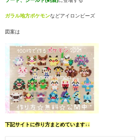
ソード、シールド(剣盾)
に登場する
ガラル地方ポケモン
などアイロンビーズ
図案は
下記サイトに作り方まとめています↓
↓