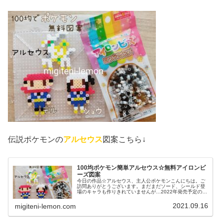
伝説ポケモンの
アルセウス
図案こちら↓
100均ポケモン簡単アルセウス☆無料アイロンビ
ーズ図案
今日の作品☆アルセウス、主人公ポケモンこんにちは。ご
訪問ありがとうございます。まだまだソード、シールド登
場のキャラも作りきれていませんが…2022年発売予定のポ
ケモン(ポケットモンスター)最新作「Pokémon LEGENDS
アルセウス」...
2021.09.16
migiteni-lemon.com