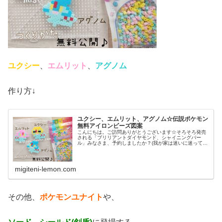
ユクシー
、
エムリット
、
アグノム
作り方↓
ユクシー、エムリット、アグノム☆伝説ポケモン
無料アイロンビーズ図案
こんにちは。ご訪問ありがとうございます☆そろそろ発売
される「ブリリアントダイヤモンド、シャイニングパー
ル」みなさま、予約しましたか？(我が家は迷いに迷ってブ
リダイ予約しました✨✨シャイパも追加購入するかもです
が…とにもかくにも楽しみです！)...
migiteni-lemon.com
その他、
ポケモンユナイト
や、