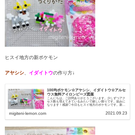
ヒスイ地方の新ポケモン
アヤシシ
、
イダイトウ
の作り方↓
100均ポケモン☆アヤシシ、イダイトウ☆アルセ
ウス無料アイロンビーズ図案
こんにちは。ご訪問ありがとうございます。少しずつアク
セス数も増えてきているみたいで嬉しい限りです。励みに
なります！感謝♡今日もヒスイ地方のポケモンです。新キ
ャラを100均アイロンビーズで作りました。では、本題へ↓
今日の作品☆アヤシシ、イダイ...
2021.09.23
migiteni-lemon.com