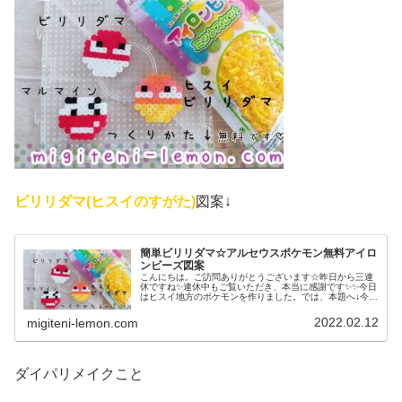
ビリリダマ(ヒスイのすがた)
図案↓
簡単ビリリダマ☆アルセウスポケモン無料アイロ
ンビーズ図案
こんにちは。ご訪問ありがとうございます☆昨日から三連
休ですね✨連休中もご覧いただき、本当に感謝です✨✨今日
はヒスイ地方のポケモンを作りました。では、本題へ↓今日
の作品☆ビリリダマ(ヒスイ)昨日は、バレンタイン直前と
いうことでハート型でピンク...
2022.02.12
migiteni-lemon.com
ダイパリメイクこと