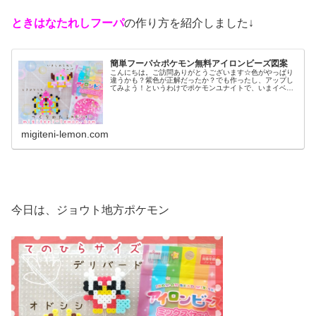
ときはなたれしフーパ
の作り方を紹介しました↓
簡単フーパ☆ポケモン無料アイロンビーズ図案
こんにちは。ご訪問ありがとうございます☆色がやっぱり
違うかも？紫色が正解だったか？でも作ったし、アップし
てみよう！というわけでポケモンユナイトで、いまイベン
ト真っ只中の、あのポケモン今日は作りました✨これをベ
ースにアレンジしていってもらえれ...
migiteni-lemon.com
今日は、ジョウト地方ポケモン