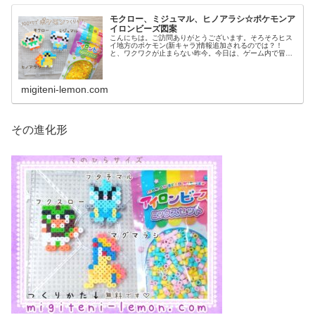
モクロー、ミジュマル、ヒノアラシ☆ポケモンア
イロンビーズ図案
こんにちは。ご訪問ありがとうございます。そろそろヒス
イ地方のポケモン(新キャラ)情報追加されるのでは？！
と、ワクワクが止まらない昨今。今日は、ゲーム内で冒険
の最初に選ぶ相棒ポケモン(御三家)を百均アイロンビーズ
でつくりました。では、本題へ↓...
migiteni-lemon.com
その進化形