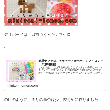
デリバードは、以前つくった
ナマケロ
↓
簡単ナマケロ、チラチーノ☆ポケモンアイロンビ
ーズ無料図案
こんにちは。ご訪問ありがとうございます☆今日はバレン
タインデーですね✨✨とくに季節感なく申し訳ないのです
がずっと挑戦していたナマケロがやっと、いい感じに仕上
がったので✨✨さっそく作り方を紹介します♡今日の作品
☆ナマケロ、チラチーノ☆百均ビー...
migiteni-lemon.com
の目のように、周りの黒色は少し控えめに作りました。