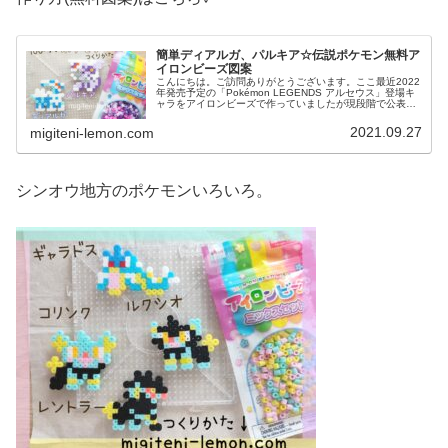
簡単ディアルガ、パルキア☆伝説ポケモン無料ア
イロンビーズ図案
こんにちは。ご訪問ありがとうございます。ここ最近2022
年発売予定の「Pokémon LEGENDS アルセウス」登場キ
ャラをアイロンビーズで作っていましたが現段階で公表さ
れているポケモン全て作ったかも。というわけで、今日か
らダイパリメイク...
2021.09.27
migiteni-lemon.com
シンオウ地方のポケモンいろいろ。