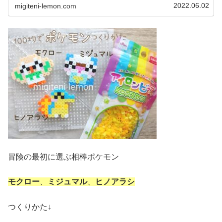
不安です(汗)では、本題へ...
2022.06.02
migiteni-lemon.com
冒険の最初に選ぶ相棒ポケモン
モクロー
、
ミジュマル
、
ヒノアラシ
つくりかた↓