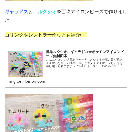
ギャラドス
と、
ルクシオ
を百均アイロンビーズで作りまし
た。
コリンク
や
レントラー
作り方も紹介中↓
簡単ルクシオ、ギャラドス☆ポケモンアイロンビ
ーズ無料図案
こんにちは。ご訪問ありがとうございます☆寒い日が続き
ますがみなさまの地域、雪など大丈夫ですか？ぶしに冬を
乗り越えられますように✨今日は、ブルー系のアイロンビ
ーズを使うポケモン図案を紹介します。では、本題へ↓今日
の作品☆ルクシオ、ギャラドス昨...
migiteni-lemon.com