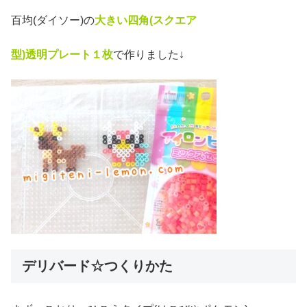
百均(ダイソー)の
大きい四角(スクエア
型)透明プレート１枚
で作りました↓
デリバード☆つくりかた