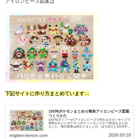
アイロンビーズ図案は
下記サイトに作り方まとめています↓
↓
100均ポケモンまとめ☆簡単アイロンビーズ図案
つくりかた
100均(ダイソー)のアイロンビーズで作れる小さいサイズで
簡単かわいいポケモン(ポケットモンスター)作品をまとめ
ました。毎日更新は終わりましたが、ほそぼそと2026年も
ポケモン作っています♡目指せポケモン全制覇！全て、作
り方(図案)は無料で...
2026.03.18
migiteni-lemon.com