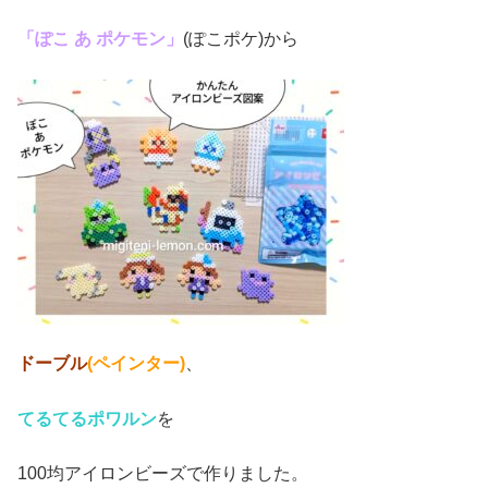
「ぽこ あ ポケモン」
(ぽこポケ)から
ドーブル
(ペインター)
、
てるてるポワルン
を
100均アイロンビーズで作りました。