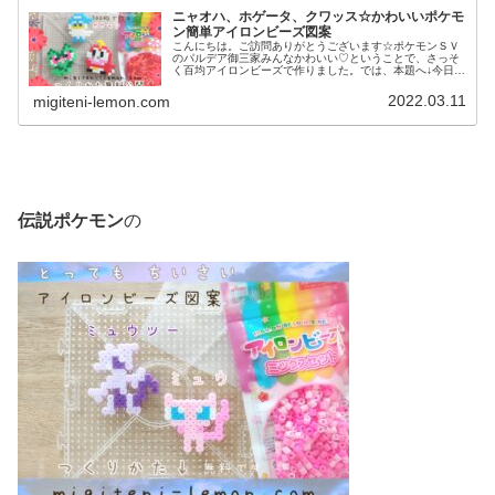
ニャオハ、ホゲータ、クワッス☆かわいいポケモ
ン簡単アイロンビーズ図案
こんにちは。ご訪問ありがとうございます☆ポケモンＳＶ
のパルデア御三家みんなかわいい♡ということで、さっそ
く百均アイロンビーズで作りました。では、本題へ↓今日の
作品☆ニャオハ、ホゲータ、クワッス昨日は、ドラゴンポ
ケモンのミニリュウ、ハクリュー...
2022.03.11
migiteni-lemon.com
伝説ポケモン
の