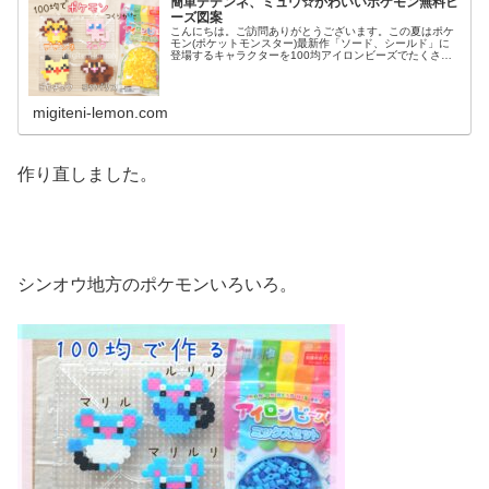
簡単デデンネ、ミュウ☆かわいいポケモン無料ビ
ーズ図案
こんにちは。ご訪問ありがとうございます。この夏はポケ
モン(ポケットモンスター)最新作「ソード、シールド」に
登場するキャラクターを100均アイロンビーズでたくさん
作っています。昨日は、現在ポケモンセンターで販売され
ている「ピカちゅうず」に登場...
migiteni-lemon.com
作り直しました。
シンオウ地方のポケモンいろいろ。