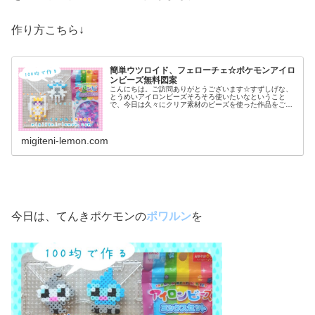
作り方こちら↓
簡単ウツロイド、フェローチェ☆ポケモンアイロ
ンビーズ無料図案
こんにちは。ご訪問ありがとうございます☆すずしげな、
とうめいアイロンビーズそろそろ使いたいなということ
で、今日は久々にクリア素材のビーズを使った作品をご紹
介♡では本題へ↓今日の作品☆ウツロイド、フェローチェ☆
ポケモン百均ビーズ前回は、カラカ...
migiteni-lemon.com
今日は、てんきポケモンの
ポワルン
を