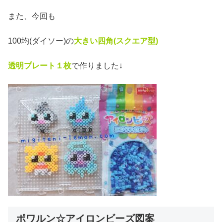
また、今回も
100均(ダイソー)の
大きい四角(スクエア
型)
透明プレート１枚
で作りました↓
ポワルン☆アイロンビーズ図案