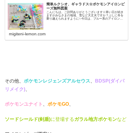
簡単ルクシオ、ギャラドス☆ポケモンアイロンビ
ーズ無料図案
こんにちは。ご訪問ありがとうございます☆寒い日が続き
ますがみなさまの地域、雪など大丈夫ですか？ぶしに冬を
乗り越えられますように✨今日は、ブルー系のアイロンビ
ーズを使うポケモン図案を紹介します。では、本題へ↓今日
の作品☆ルクシオ、ギャラドス昨...
migiteni-lemon.com
その他、
ポケモンレジェンズアルセウス
、
BDSP(ダイパ
リメイク)
、
ポケモンユナイト
、
ポケモGO
、
ソードシールド(剣盾)
に登場する
ガラル地方ポケモン
など