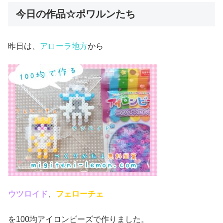
今日の作品☆ポワルンたち
昨日は、
アローラ地方
から
ウツロイド
、
フェローチェ
を100均アイロンビーズで作りました。