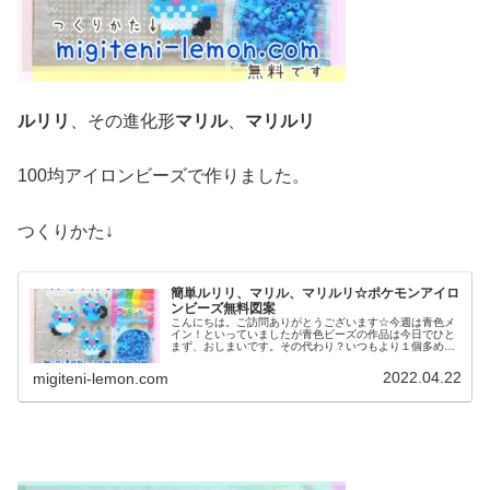
ルリリ
、その進化形
マリル
、
マリルリ
100均アイロンビーズで作りました。
つくりかた↓
簡単ルリリ、マリル、マリルリ☆ポケモンアイロ
ンビーズ無料図案
こんにちは。ご訪問ありがとうございます☆今週は青色メ
イン！といっていましたが青色ビーズの作品は今日でひと
まず、おしまいです。その代わり？いつもより１個多めに
図案を紹介します♡では、本題へ↓今日の作品☆ルリリ進化
形昨日は、青色のキャラクターズ...
2022.04.22
migiteni-lemon.com