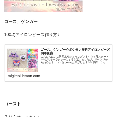
ゴース
、
ゲンガー
100均アイロンビーズ作り方↓
ゴース、ゲンガー☆ポケモン無料アイロンビーズ
簡単図案
こんにちは。ご訪問ありがとうございます☆５月スタート
✨✨どのキャラクターにするか迷いましたが、リベンジか
ら始めます！コツをつかめた気がします✨※以前つくった
作品、作り直すこともあるので、要チェック♡では本題へ↓
今日の作品☆ゴース、ゴースト昨...
migiteni-lemon.com
ゴースト