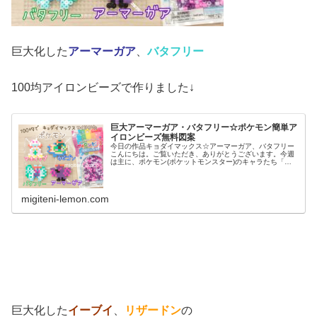
巨大化した
アーマーガア
、
バタフリー
100均アイロンビーズで作りました↓
巨大アーマーガア・バタフリー☆ポケモン簡単ア
イロンビーズ無料図案
今日の作品キョダイマックス☆アーマーガア、バタフリー
こんにちは。ご覧いただき、ありがとうございます。今週
は主に、ポケモン(ポケットモンスター)のキャラたち「キ
ョダイマックス」シリーズを100均アイロンビーズで作っ
ています。今日は、前回の予告...
migiteni-lemon.com
巨大化した
イーブイ
、
リザードン
の