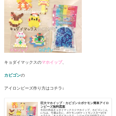
キョダイマックスの
マホイップ
、
カビゴン
の
アイロンビーズ作り方はコチラ↓
巨大マホイップ・カビゴン☆ポケモン簡単アイロ
ンビーズ無料図案
今日の作品キョダイマックス☆マホイップ、カビゴンこん
にちは。今週は主に、ポケモン(ポケットモンスター)のキ
ャラたち「キョダイマックス」シリーズを100均アイロン