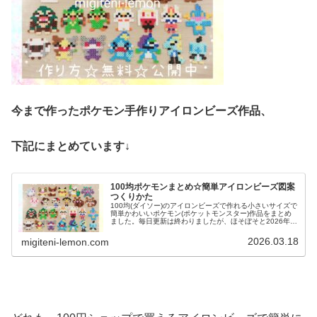
今まで作ったポケモン手作りアイロンビーズ作品
、
下記にまとめています↓
100均ポケモンまとめ☆簡単アイロンビーズ図案
つくりかた
100均(ダイソー)のアイロンビーズで作れる小さいサイズで
簡単かわいいポケモン(ポケットモンスター)作品をまとめ
ました。毎日更新は終わりましたが、ほそぼそと2026年も
ポケモン作っています♡目指せポケモン全制覇！全て、作
り方(図案)は無料で...
2026.03.18
migiteni-lemon.com