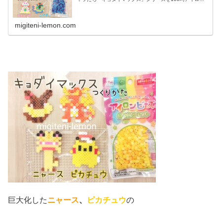
ビーズで作っています☆今日は…巨大化したマホイップ、
カビゴンを100均アイロンビ...
migiteni-lemon.com
巨大化した
ニャース
、
ピカチュウ
の