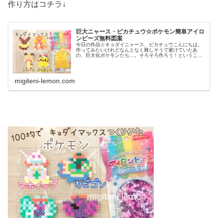
作り方はコチラ↓
巨大ニャース・ピカチュウ☆ポケモン簡単アイロ
ンビーズ無料図案
今日の作品☆キョダイニャース、ピカチュウこんにちは。
作ってみたいけれどなんとなく難しそうで避けていたあ
の、巨大化ポケモンたち…。そろそろ作ろう！ということ
で今日からは「キョダイマックス」シリーズ作っていきま
す！第１弾の今日は、巨大化したキョ...
migiteni-lemon.com