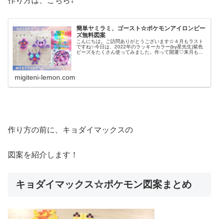
作り方は、こちら↓
簡単ヤミラミ、ゴースト☆ポケモンアイロンビー
ズ無料図案
こんにちは。ご訪問ありがとうございます☆４月もラスト
ですね✨今日は、2022年のラッキーカラー(by星先生)紫色
ビーズをたくさん使ってみました。作って開運♡来月も良
いことありますように✨では本題へ↓今日の作品☆ヤミラ
ミ、ゴースト昨日は、やし...
migiteni-lemon.com
作り方の前に、キョダイマックスの
図案を紹介します！
キョダイマックス☆ポケモン図案まとめ