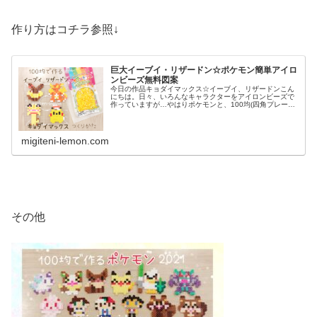
作り方はコチラ参照↓
巨大イーブイ・リザードン☆ポケモン簡単アイロ
ンビーズ無料図案
今日の作品キョダイマックス☆イーブイ、リザードンこん
にちは。日々、いろんなキャラクターをアイロンビーズで
作っていますが…やはりポケモンと、100均(四角プレート)
アイロンビーズの相性が良すぎる✨️✨️短時間でサクサク作
れるので、今週もポケモ...
migiteni-lemon.com
その他