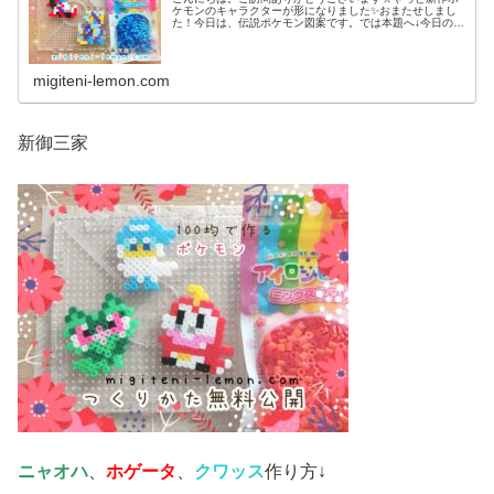
ケモンのキャラクターが形になりました✨おまたせしまし
た！今日は、伝説ポケモン図案です。では本題へ↓今日の作
品☆コライドン、ミライドン昨日は、ヒスイ地方にも登場
する幻ポケモンシェイミのランド...
migiteni-lemon.com
新御三家
ニャオハ
、
ホゲータ
、
クワッス
作り方↓