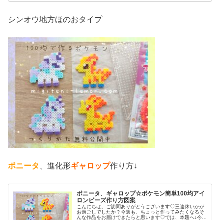
シンオウ地方ほのおタイプ
ポニータ
、進化形
ギャロップ
作り方↓
ポニータ、ギャロップ☆ポケモン簡単100均アイ
ロンビーズ作り方図案
こんにちは。ご訪問ありがとうございます♡三連休いかが
お過ごしでしたか？今週も、ちょっと作ってみたくなるそ
んな作品をお届けできたらと思います♡では、本題へ↓今日