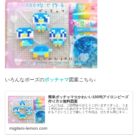
いろんなポーズの
ポッチャマ
図案こちら↓
簡単ポッチャマ☆かわいい100均アイロンビーズ
作り方☆無料図案
こんにちは。ご訪問ありがとうございます☆ずっと、うま
く作れなかったあのキャラクターついに、コツをつかんだ
かも？ということで嬉しくて今日は、ひたすら同じキャラ
作ってみました♡では本題へ↓今日の作品☆ポッチャマ昨日
は、アニポケ(アニメ「ポケット...
migiteni-lemon.com