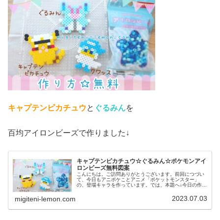
キャプテンピカチュウ
と
ぐるみん
を
百均アイロンビーズで作りました↓
キャプテンピカチュウ☆ぐるみん☆ポケモンアイ
ロンビーズ無料図案
こんにちは。ご訪問ありがとうございます。前回につづい
て、今日もアニポケことアニメ「ポケットモンスター」
の、登場キャラを作っています。では、本題へ↓今日の作品
☆キャプテンピカチュウ、ぐるみん今回は、アニポケから
キャプテンピカチュウとぐるみんを...
2023.07.03
migiteni-lemon.com