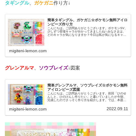
タギングル
、
ガケガニ
作り方↓
簡単タギングル、ガケガニ☆ポケモン無料アイロ
ンビーズ作り方
こんにちは。ご訪問ありがとうございます。ポケモンSV、
少しずつ登場キャラが分かってきましたね✨みなさまは、
どのキャラが気になりますか？今日は私が気になるキャラ
を、アイロンビーズで作ってみました。では、本題へ↓今日
の作品☆タギングル、ガケガニ...
migiteni-lemon.com
グレンアルマ
、
ソウブレイズ
↓図案
簡単グレンアルマ、ソウブレイズ☆ポケモン無料
アイロンビーズ図案
こんにちは。ご訪問ありがとうございます。前回「ひのせ
んしと、ひのけんし作りたい」と書いていましたが今朝、
完成したのでさっそく作り方を紹介します。では、本題へ↓
今日の作品☆グレンアルマ、ソウブレイズ今日は、ポケモ
ン(ポケットモンスター)の20...
2022.09.11
migiteni-lemon.com