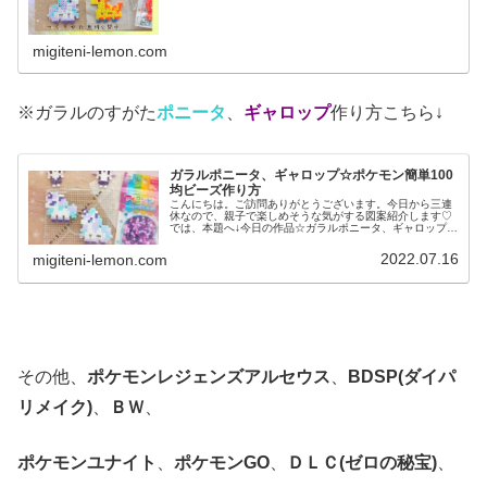
の作品☆ポニータ、ギャロップ昨日は、ポケふた(ポケモン
マンホール)のデザインからヤ...
migiteni-lemon.com
※ガラルのすがた
ポニータ
、
ギャロップ
作り方こちら↓
ガラルポニータ、ギャロップ☆ポケモン簡単100
均ビーズ作り方
こんにちは。ご訪問ありがとうございます。今日から三連
休なので、親子で楽しめそうな気がする図案紹介します♡
では、本題へ↓今日の作品☆ガラルポニータ、ギャロップ前
回は、伝説ポケモンレシラム、ゼクロムを百均アイロンビ
ーズで作りました↓今日は、ガラ...
2022.07.16
migiteni-lemon.com
その他、
ポケモンレジェンズアルセウス
、
BDSP(ダイパ
リメイク)
、
ＢＷ
、
ポケモンユナイト
、
ポケモンGO
、
ＤＬＣ(ゼロの秘宝)
、