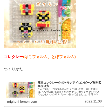
コレクレー
(はこフォルム、とほフォルム)
つくりかた↓
簡単コレクレー☆ポケモンアイロンビーズ無料図
案作り方
こんにちは。ご訪問ありがとうございます。本日２作目
は、つい先日お披露目されたポケモン新キャラです✨✨と
てもかわいいので３パターン作ってみました。本日１作目
はコチラ↓では、本題へ↓今日の作品☆コレクレー今日は、
ゴーストタイプの新しいポケモンコ...
2022.11.08
migiteni-lemon.com