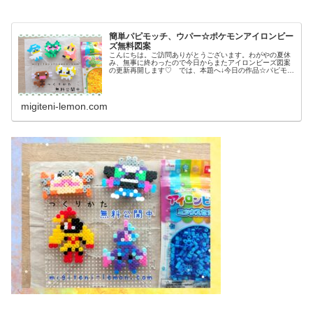
簡単パピモッチ、ウパー☆ポケモンアイロンビー
ズ無料図案
こんにちは。ご訪問ありがとうございます。わがやの夏休
み、無事に終わったので今日からまたアイロンビーズ図案
の更新再開します♡ では、本題へ↓今日の作品☆パピモッ
チ、ウパー前回、ドラゴンタイプのポケモンウオノラゴ
ン、カジッチュを100均アイロン...
migiteni-lemon.com