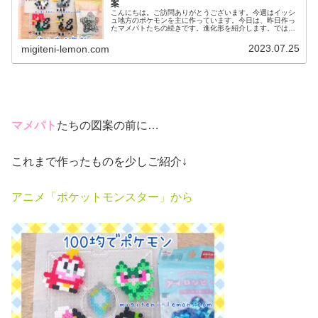
案
こんにちは。ご訪問ありがとうございます。今週はイッシ
ュ地方のポケモンを主に作っています。今日は、昨日作っ
たマメパトたちの続きです。進化形を紹介します。では、
本題へ↓今日の作品☆ケンホロウ今回は、ノーマル・ひこう
タイプケンホロウ(オス・メス)...
2023.07.25
migiteni-lemon.com
マメパト
たちの図案の前に…
これまで作ったものを少しご紹介↓
アニメ「ポケットモンスター」から