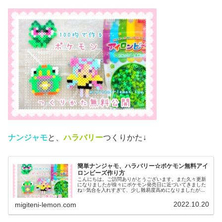
ナンジャモ
と、
ハラバリー
つくりかた↓
簡単ナンジャモ、ハラバリー☆ポケモン無料アイ
ロンビーズ作り方
こんにちは。ご訪問ありがとうございます。また久々更新
になりましたが徐々にポケモン発売日に近づいてきました
ね✨気合を入れすぎて、少し難易度高めになりましたがぜ
ひ作ってみてください♡では、本題へ↓今日の作品☆ナンジ
ャモ、ハラバリー今日は、ポケモ...
2022.10.20
migiteni-lemon.com