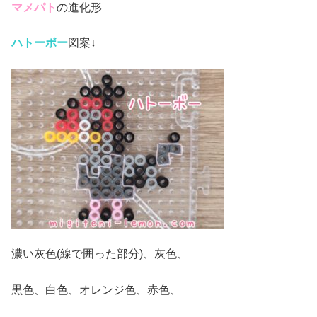
マメパト
の進化形
ハトーボー
図案↓
濃い灰色(線で囲った部分)、灰色、
黒色、白色、オレンジ色、赤色、