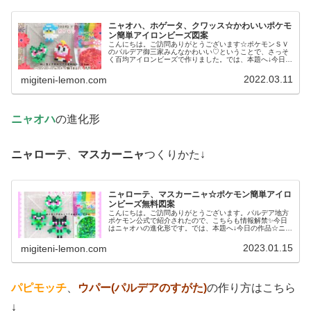
ニャオハ、ホゲータ、クワッス☆かわいいポケモ
ン簡単アイロンビーズ図案
こんにちは。ご訪問ありがとうございます☆ポケモンＳＶ
のパルデア御三家みんなかわいい♡ということで、さっそ
く百均アイロンビーズで作りました。では、本題へ↓今日の
作品☆ニャオハ、ホゲータ、クワッス昨日は、ドラゴンポ
ケモンのミニリュウ、ハクリュー...
2022.03.11
migiteni-lemon.com
ニャオハ
の進化形
ニャローテ
、
マスカーニャ
つくりかた↓
ニャローテ、マスカーニャ☆ポケモン簡単アイロ
ンビーズ無料図案
こんにちは。ご訪問ありがとうございます。パルデア地方
ポケモン公式で紹介されたので、こちらも情報解禁✨今日
はニャオハの進化形です。では、本題へ↓今日の作品☆ニャ
オハ進化形今回は、ポケモンＳＶの御三家ニャオハの進化
形ニャローテ、マスカーニャを1...
2023.01.15
migiteni-lemon.com
パピモッチ
、
ウパー(パルデアのすがた)
の作り方はこちら
↓