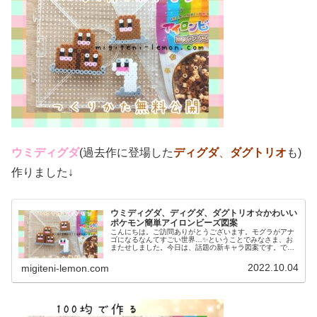
ウミディグダ
(過去作に登場した
ディグダ
、
ダグトリオ
も)
作りました↓
ウミディグダ、ディグダ、ダグトリオ☆かわいい
ポケモン簡単アイロンビーズ図案
こんにちは。ご訪問ありがとうございます。モグラがアナ
ゴになるなんてすごい世界…✨ということでみなさま、お
またせしました。今日は、話題の新キャラ図案です。で
は、本題へ↓今日の作品☆ウミディグダたちポケモン(ポケ
ットモンスター)の2022年最新...
2022.10.04
migiteni-lemon.com