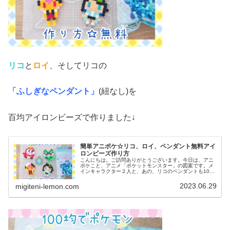
リコ
と
ロイ
、そしてリコの
「ふしぎなペンダント」
(紐なし)を
百均アイロンビーズで作りました↓
簡単アニポケ☆リコ、ロイ、ペンダント無料アイ
ロンビーズ作り方
こんにちは。ご訪問ありがとうございます。今日は、アニ
ポケこと、アニメ「ポケットモンスター」の図案です。メ
インキャラクター２人と、あの、リコのペンダントも100
均アイロンビーズで作ってみました。(ネックレス図案は、
紐を通せば完成です)では、本...
2023.06.29
migiteni-lemon.com