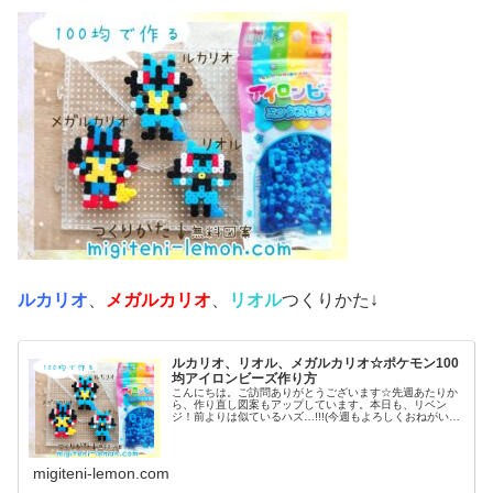
ルカリオ
、
メガルカリオ
、
リオル
つくりかた↓
ルカリオ、リオル、メガルカリオ☆ポケモン100
均アイロンビーズ作り方
こんにちは。ご訪問ありがとうございます☆先週あたりか
ら、作り直し図案もアップしています。本日も、リベン
ジ！前よりは似ているハズ…!!!(今週もよろしくおねがいし
ます♡)では本題へ↓今日の作品☆リオル進化形昨日は、キ
ノコに似たポケモンネマシュ...
migiteni-lemon.com