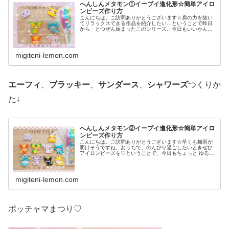
へんしんメタモン①イーブイ進化形☆簡単アイロ
ンビーズ作り方
こんにちは。ご訪問ありがとうございます☆肩の力を抜い
てリラックスできる作品を紹介したい…ということで昨日
から、とつぜん始まったこのシリーズ。今日もいいかんじ
に、ゆるっと、ふわっとかわいい仕上がりです♡では、本
題へ↓今日の作品☆へんしんメタモ...
migiteni-lemon.com
エーフィ
、
ブラッキー
、
サンダース
、
シャワーズ
つくりか
た↓
へんしんメタモン②イーブイ進化形☆簡単アイロ
ンビーズ作り方
こんにちは。ご訪問ありがとうございます☆早くも梅雨が
明けそうですね。おうちで、のんびり過ごしたいときぜひ
アイロンビーズを♡ということで、今日もちょっと ゆる〜
いかんじのビーズ図案紹介します♡では本題へ↓今日の作品
☆へんしんメタモン(イーブイ...
migiteni-lemon.com
ポッチャマまつり♡