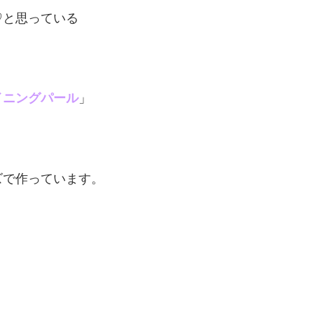
♡と思っている
イニングパール
」
ズで作っています。