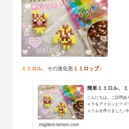
ミミロル
、その進化形
ミミロップ
↓
簡単ミミロル、ミ
こんにちは。ご訪問あり
ャラをアイロンビーズ
ェリムを作りました↓
品☆ミミロル、ミ...
migiteni-lemon.com