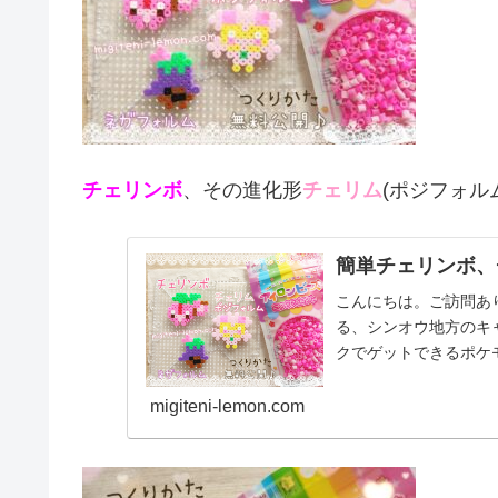
チェリンボ
、その進化形
チェリム
(ポジフォル
簡単チェリンボ、
こんにちは。ご訪問あ
る、シンオウ地方のキ
クでゲットできるポケ
ェリム今日はシンオウ地.
migiteni-lemon.com