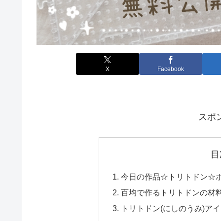
X
Facebook
スポ
目
今日の作品☆トリトドン☆
百均で作るトリトドンの材
トリトドン(にしのうみ)ア