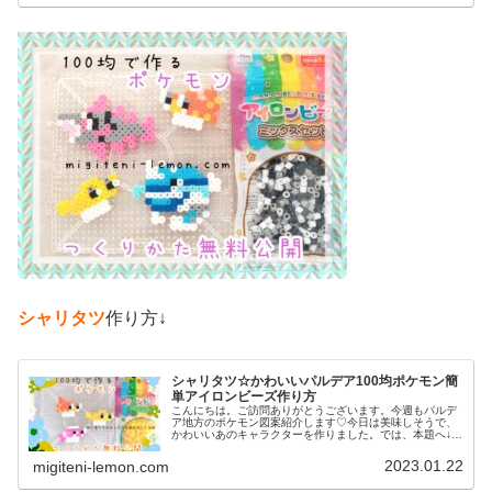
シャリタツ
作り方↓
シャリタツ☆かわいいパルデア100均ポケモン簡
単アイロンビーズ作り方
こんにちは。ご訪問ありがとうございます。今週もパルデ
ア地方のポケモン図案紹介します♡今日は美味しそうで、
かわいいあのキャラクターを作りました。では、本題へ↓今
日の作品☆シャリタツたち今回は、お寿司によく似たパル
デア地方の新しいポケモンシャリ...
2023.01.22
migiteni-lemon.com