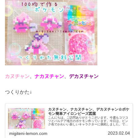
カヌチャン
、
ナカヌチャン
、
デカヌチャン
つくりかた↓
カヌチャン、ナカヌチャン、デカヌチャン☆ポケ
モン簡単アイロンビーズ図案
こんにちは。ご訪問ありがとうございます。今週もコツコ
ツとパルデア地方のポケモン作っています。今日は、ピン
ク色でかわいい新しいキャラクターに挑戦しました。で
は、本題へ↓今日の作品☆カヌチャン進化形今回は、パルデ
ア地方の新しいポケモンカヌチャン...
2023.02.04
migiteni-lemon.com