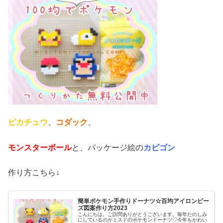
ピカチュウ
、
コダック
、
モンスターボール
と、パッケージ絵の
カビゴン
作り方こちら↓
簡単ポケモン手作りドーナツ☆百均アイロンビー
ズ図案作り方2023
こんにちは。ご訪問ありがとうございます。毎年たのしみ
にしているのがミスドのポケモンドーナツ♡今年もかわい