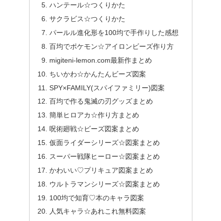
ハンテール☆つくりかた
サクラビス☆つくりかた
パールル進化形を100均で手作りした感想
百均でポケモン☆アイロンビーズ作り方
migiteni-lemon.com最新作まとめ
ちいかわ☆かんたんビーズ図案
SPY×FAMILY(スパイファミリー)図案
百均で作る鬼滅の刃グッズまとめ
簡単ヒロアカ☆作り方まとめ
呪術廻戦☆ビーズ図案まとめ
仮面ライダーシリーズ☆図案まとめ
スーパー戦隊ヒーロー☆図案まとめ
かわいい♡プリキュア図案まとめ
ウルトラマンシリーズ☆図案まとめ
100均で知育♡本のキャラ図案
人気キャラ☆あれこれ無料図案