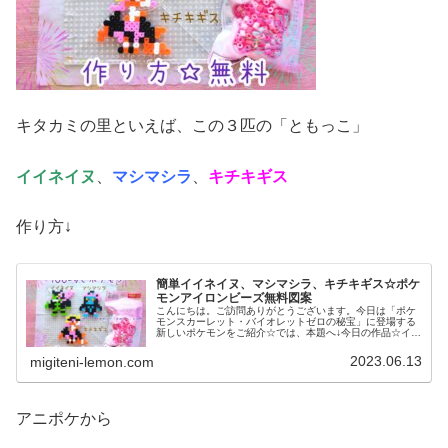
キタカミの里といえば、この３匹の「ともっこ」
イイネイヌ
、
マシマシラ
、
キチキギス
作り方↓
簡単イイネイヌ、マシマシラ、キチキギス☆ポケ
モンアイロンビーズ無料図案
こんにちは。ご訪問ありがとうございます。今日は「ポケ
モンスカーレット・バイオレットゼロの秘宝」に登場する
新しいポケモンをご紹介☆では、本題へ↓今日の作品☆イイ
ネイヌ、マシマシラ、キチキギス今回は、ポケモンSV「ゼ
ロの秘宝」の新ポケモンで、キ...
2023.06.13
migiteni-lemon.com
アニポケから