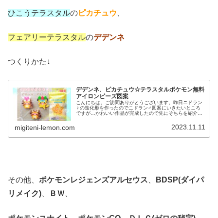
ひこうテラスタル
の
ピカチュウ
、
フェアリーテラスタル
の
デデンネ
つくりかた↓
デデンネ、ピカチュウ☆テラスタルポケモン無料
アイロンビーズ図案
こんにちは。ご訪問ありがとうございます。昨日ニドラン
♀の進化形を作ったのでニドラン♂図案にいきたいところ
ですが…かわいい作品が完成したので先にそちらを紹介し
ます！では、本題へ↓今日の作品☆テラスタル☆デデンネ、
ピカチュウ今回は、テラスタルし...
2023.11.11
migiteni-lemon.com
その他、
ポケモンレジェンズアルセウス
、
BDSP(ダイパ
リメイク)
、
ＢＷ
、