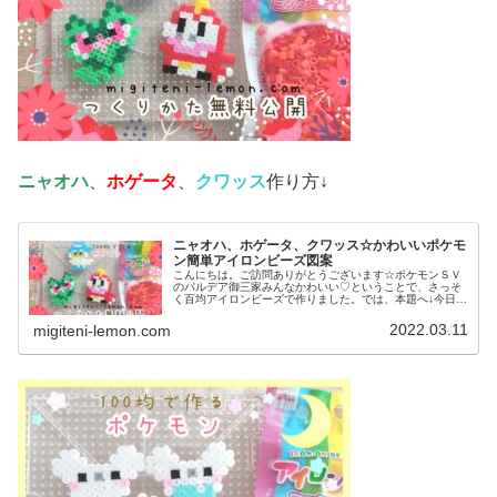
ニャオハ
、
ホゲータ
、
クワッス
作り方↓
ニャオハ、ホゲータ、クワッス☆かわいいポケモ
ン簡単アイロンビーズ図案
こんにちは。ご訪問ありがとうございます☆ポケモンＳＶ
のパルデア御三家みんなかわいい♡ということで、さっそ
く百均アイロンビーズで作りました。では、本題へ↓今日の
作品☆ニャオハ、ホゲータ、クワッス昨日は、ドラゴンポ
ケモンのミニリュウ、ハクリュー...
2022.03.11
migiteni-lemon.com