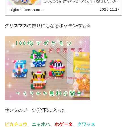
かったので百均アイロンビーズでも作ってみました。(カビ
ゴンも添えています)では、本題へ↓今日の作品☆ポケモン
ドーナツ今日は、ミスドで現在...
2023.11.17
migiteni-lemon.com
クリスマス
の飾りにもなる
ポケモン
作品☆
サンタのブーツ(靴下)に入った
ピカチュウ
、
ニャオハ
、
ホゲータ
、
クワッス