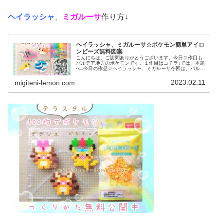
ヘイラッシャ
、
ミガルーサ
作り方↓
ヘイラッシャ、ミガルーサ☆ポケモン簡単アイロ
ンビーズ無料図案
こんにちは。ご訪問ありがとうございます。今日２作目も
パルデア地方のポケモンです。１作目はコチラ↓では、本題
へ↓今日の作品☆ヘイラッシャ、ミガルーサ今回は、パルデ
ア地方の新しいポケモンヘイラッシャ、ミガルーサを100
均アイロンビーズで作りまし...
2023.02.11
migiteni-lemon.com