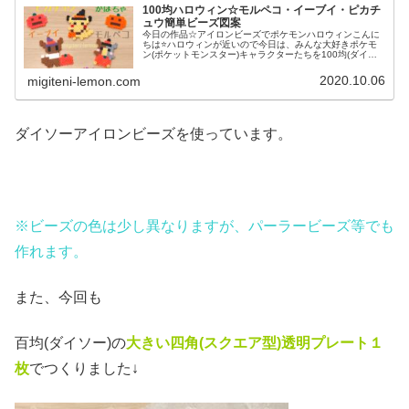
100均ハロウィン☆モルペコ・イーブイ・ピカチ
ュウ簡単ビーズ図案
今日の作品☆アイロンビーズでポケモンハロウィンこんに
ちは⭐ハロウィンが近いので今日は、みんな大好きポケモ
ン(ポケットモンスター)キャラクターたちを100均(ダイソ
ー)アイロンビーズで作ってみました😀今回は、ピカチュ
ウ、イーヴイ、モルペコ、メ...
2020.10.06
migiteni-lemon.com
ダイソーアイロンビーズを使っています。
※ビーズの色は少し異なりますが、パーラービーズ等でも
作れます。
また、今回も
百均(ダイソー)の
大きい四角(スクエア
型)透明プレート１
枚
でつくりました↓