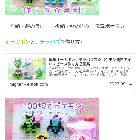
「前編・碧の仮面」「後編・藍の円盤」伝説ポケモン
オーガポン
と、
テラパゴス
作り方↓
簡単オーガポン、テラパゴス☆ポケモン無料アイ
ロンビーズ作り方②図案
こんにちは。ご訪問ありがとうございます。ポケモンＳＶ
の「ゼロの秘宝」ついに発売✨✨ということで、今日は話
題の伝説ポケモンをアイロンビーズで作りました。気軽に
作れる、小さめなサイズです。では、本題へ↓今日の作品☆
オーガポン、テラパゴス今回は、...
2023.09.14
migiteni-lemon.com