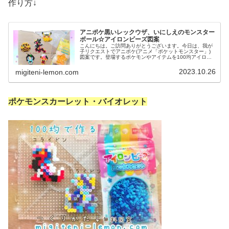
作り方↓
アニポケ黒いレックウザ、いにしえのモンスター
ボール☆アイロンビーズ図案
こんにちは。ご訪問ありがとうございます。今日は、我が
子リクエストでアニポケ(アニメ「ポケットモンスター」)
図案です。登場するポケモンやアイテムを100均アイロン
ビーズで作りました☆ぜひセットで作ってみてください。
では、本題へ↓今日の作品☆黒...
2023.10.26
migiteni-lemon.com
ポケモンスカーレット・バイオレット