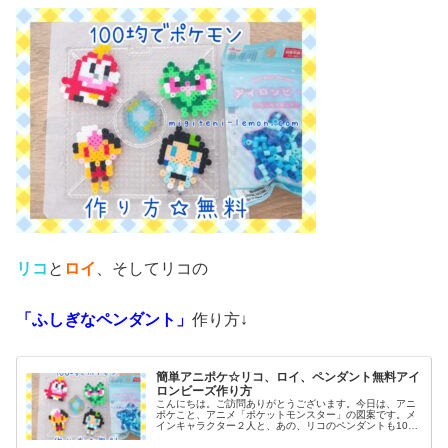
リコ
と
ロイ
、そしてリコの
「ふしぎなペンダント」
作り方↓
簡単アニポケ☆リコ、ロイ、ペンダント無料アイ
ロンビーズ作り方
こんにちは。ご訪問ありがとうございます。今日は、アニ
ポケこと、アニメ「ポケットモンスター」の図案です。メ
インキャラクター２人と、あの、リコのペンダントも100
均アイロンビーズで作ってみました。(ネックレス図案は、
紐を通せば完成です)では、本...