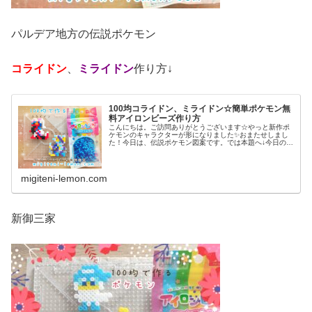
パルデア地方の伝説ポケモン
コライドン
、
ミライドン
作り方↓
100均コライドン、ミライドン☆簡単ポケモン無
料アイロンビーズ作り方
こんにちは。ご訪問ありがとうございます☆やっと新作ポ
ケモンのキャラクターが形になりました✨おまたせしまし
た！今日は、伝説ポケモン図案です。では本題へ↓今日の作
品☆コライドン、ミライドン昨日は、ヒスイ地方にも登場
する幻ポケモンシェイミのランド...
migiteni-lemon.com
新御三家