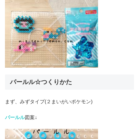
パールル☆つくりかた
まず、みずタイプ(２まいがいポケモン)
パールル
図案↓