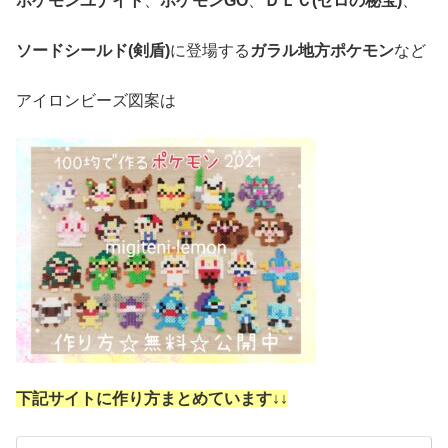
ポケモンユナイト
、
ポケモンGO
、
ＤＬＣ(ゼロの秘宝)
、
ソードシールド(剣盾)
に登場する
ガラル地方ポケモン
など
アイロンビーズ図案は
下記サイトに作り方まとめています↓
↓