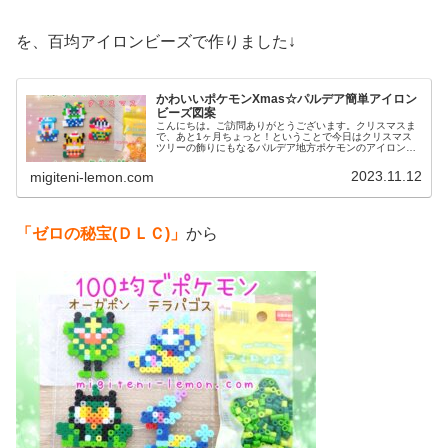
を、百均アイロンビーズで作りました↓
かわいいポケモンXmas☆パルデア簡単アイロン
ビーズ図案
こんにちは。ご訪問ありがとうございます。クリスマスま
で、あと1ヶ月ちょっと！ということで今日はクリスマス
ツリーの飾りにもなるパルデア地方ポケモンのアイロンビ
ーズ図案を紹介します。では、本題へ↓今日の作品☆ポケモ
ンXmas2023今日は、クリ...
2023.11.12
migiteni-lemon.com
「ゼロの秘宝(ＤＬＣ)」
から