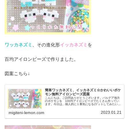
ワッカネズミ
、その進化形
イッカネズミ
を
百均アイロンビーズで作りました。
図案こちら↓
簡単ワッカネズミ、イッカネズミ☆かわいいポケ
モン無料アイロンビーズ図案
こんにちは。ご訪問ありがとうございます。パルデア地方
のポケモンを 100均アイロンビーズでたくさん作ってい
ます。今日は、個人的に１番気になる(ゲットしてみたい)
あの、ねずみの一家を図案を紹介します。では、本題へ↓今
日の作品☆ワッカネズミ、イ...
2023.01.21
migiteni-lemon.com