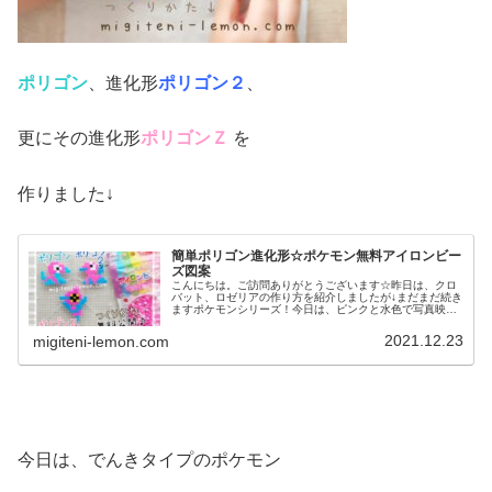
ポリゴン
、進化形
ポリゴン２
、
更にその進化形
ポリゴンＺ
を
作りました↓
簡単ポリゴン進化形☆ポケモン無料アイロンビー
ズ図案
こんにちは。ご訪問ありがとうございます☆昨日は、クロ
バット、ロゼリアの作り方を紹介しましたが↓まだまだ続き
ますポケモンシリーズ！今日は、ピンクと水色で写真映え
もバッチリ(笑)なあのポケモンです。では、本題へ↓今日の
作品☆ポリゴン進化形今日は...
2021.12.23
migiteni-lemon.com
今日は、でんきタイプのポケモン