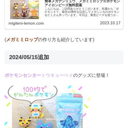
簡単メガデンリュウ、メガミミロップ☆ポケモン
アイロンビーズ無料図案
こんにちは。ご訪問ありがとうございます。先週から「ポ
ケモンＸＹ」発売10周年を記念してメガシンカのポケモン
をたくさん作っています。今日は、黄色ビーズを使うかわ
いいポケモン図案を２つ紹介します。では、本題へ↓今日の
作品☆メガデンリュウ、メガミ...
2023.10.17
migiteni-lemon.com
(
メガミミロップ
の作り方も紹介しています)
2024/05/15追加
ポケモンセンター
トウキョーベイ
のグッズに登場！