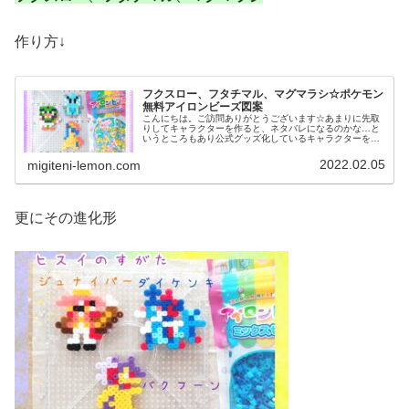
作り方↓
フクスロー、フタチマル、マグマラシ☆ポケモン
無料アイロンビーズ図案
こんにちは。ご訪問ありがとうございます☆あまりに先取
りしてキャラクターを作ると、ネタバレになるのかな…と
いうところもあり公式グッズ化しているキャラクターをひ
とまず作っているこのブログです…。ネタバレ気をつけま
す！では、本題へ↓今日の作品☆フ...
2022.02.05
migiteni-lemon.com
更にその進化形