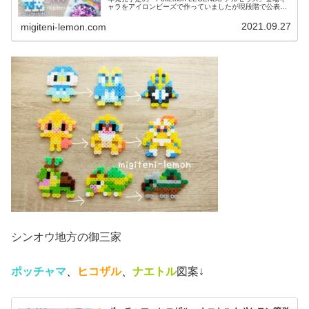
ャラをアイロンビーズで作っていましたが現段階で公表さ
れているポケモン全て作ったかも。というわけで、今日か
らダイパリメイク...
2021.09.27
migiteni-lemon.com
シンオウ地方の御三家
ポッチャマ
、
ヒコザル
、
ナエトル
図案↓