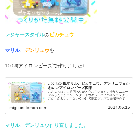
レジャースタイル
の
ピカチュウ
、
マリル
、
デンリュウ
を
100均アイロンビーズで作りました↓
ポケセン風マリル、ピカチュウ、デンリュウ☆か
わいいアイロンビーズ図案
こんにちは。ご訪問ありがとうございます。今年リニュー
アルしたポケモンセンタートウキョーベイのポケモングッ
ズが、かわいい♡というわけで限定グッズに登場中のポケ
モンたちをアイロンビーズで作ってみました。では、本題
へ↓今日の作品☆ピカチュウ、マリ...
2024.05.15
migiteni-lemon.com
マリル
、
デンリュウ
作り直しました。