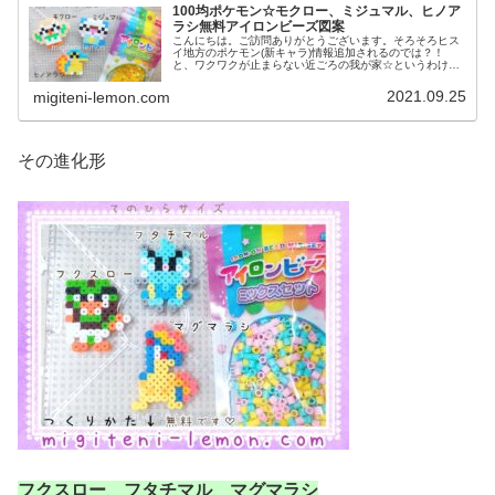
100均ポケモン☆モクロー、ミジュマル、ヒノア
ラシ無料アイロンビーズ図案
こんにちは。ご訪問ありがとうございます。そろそろヒス
イ地方のポケモン(新キャラ)情報追加されるのでは？！
と、ワクワクが止まらない近ごろの我が家☆というわけ
で、今日は、ゲーム内で冒険の最初に選ぶ相棒ポケモン(御
三家)を100均アイロンビーズで...
2021.09.25
migiteni-lemon.com
その進化形
フクスロー
、
フタチマル
、
マグマラシ