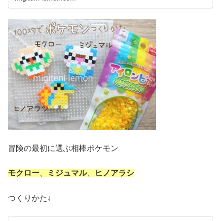
冒険の最初に選ぶ相棒ポケモン
モクロー
、
ミジュマル
、
ヒノアラシ
つくりかた↓