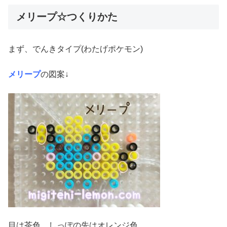
メリープ☆つくりかた
まず、でんきタイプ(わたげポケモン)
メリープ
の図案↓
目は茶色、しっぽの先はオレンジ色、