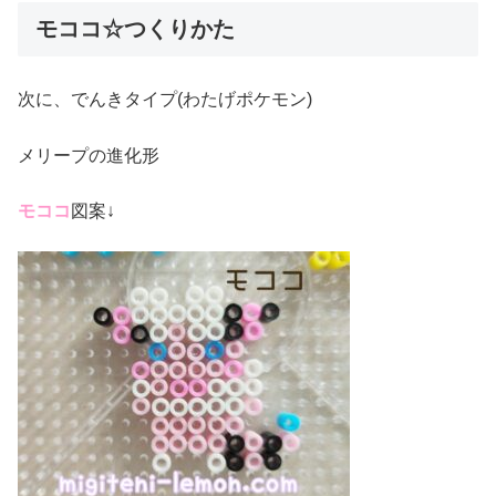
モココ☆つくりかた
次に、でんきタイプ(わたげポケモン)
メリープの進化形
モココ
図案↓