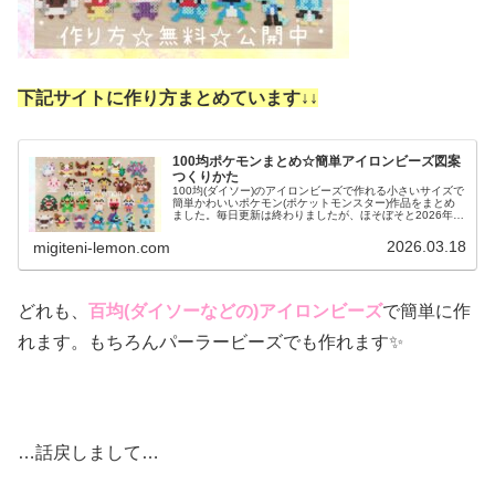
下記サイトに作り方まとめています↓
↓
100均ポケモンまとめ☆簡単アイロンビーズ図案
つくりかた
100均(ダイソー)のアイロンビーズで作れる小さいサイズで
簡単かわいいポケモン(ポケットモンスター)作品をまとめ
ました。毎日更新は終わりましたが、ほそぼそと2026年も
ポケモン作っています♡目指せポケモン全制覇！全て、作
り方(図案)は無料で...
2026.03.18
migiteni-lemon.com
どれも、
百均(ダイソーなどの)アイロンビーズ
で簡単に作
れます。もちろんパーラービーズでも作れます✨
…話戻しまして…