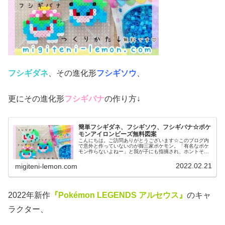
フシギダネ
、その進化形
フシギソウ
、
更にその進化形
フシギバナ
の作り方↓
簡単フシギダネ、フシギソウ、フシギバナ☆ポケ
モンアイロンビーズ無料図案
こんにちは。ご訪問ありがとうございます☆このブログ内
で意外と作っていないのが御三家ポケモン。「有名なポケ
モン作らないよねー」と我が子にも指摘され、ホントそろ
そろ作らねば！ということで、今日は、王道ポケモンに挑
戦しました。では本題へ↓今日の作...
2022.02.21
migiteni-lemon.com
2022年新作
『Pokémon LEGENDS アルセウス』
のキャ
ラクター、