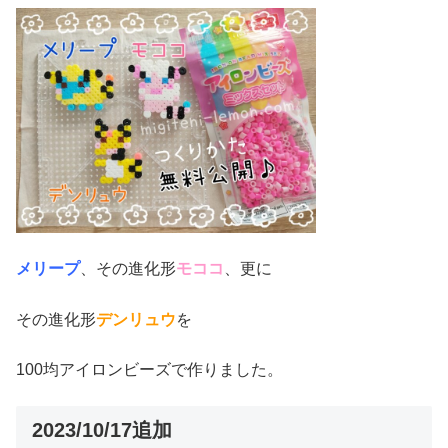
メリープ
、その進化形
モココ
、更に
その進化形
デンリュウ
を
100均アイロンビーズで作りました。
2023/10/17追加