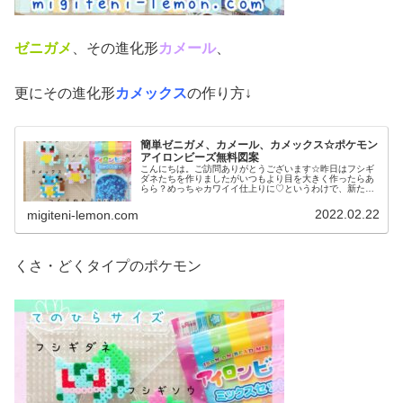
ゼニガメ
、その進化形
カメール
、
更にその進化形
カメックス
の作り方↓
簡単ゼニガメ、カメール、カメックス☆ポケモン
アイロンビーズ無料図案
こんにちは。ご訪問ありがとうございます☆昨日はフシギ
ダネたちを作りましたがいつもより目を大きく作ったらあ
らら？めっちゃカワイイ仕上りに♡というわけで、新たな
発見をしたので今日も、王道ポケモン目をモリモリ大きめ
で作りました♡では、本題へ↓今日...
2022.02.22
migiteni-lemon.com
くさ・どくタイプのポケモン