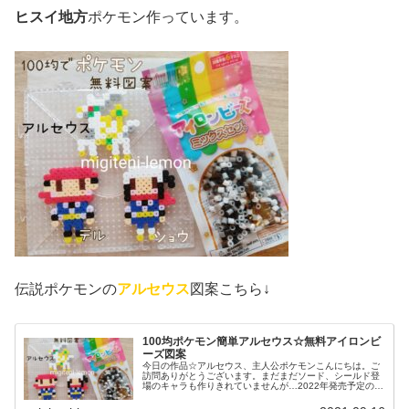
ヒスイ地方
ポケモン作っています。
伝説ポケモンの
アルセウス
図案こちら↓
100均ポケモン簡単アルセウス☆無料アイロンビ
ーズ図案
今日の作品☆アルセウス、主人公ポケモンこんにちは。ご
訪問ありがとうございます。まだまだソード、シールド登
場のキャラも作りきれていませんが…2022年発売予定のポ
ケモン(ポケットモンスター)最新作「Pokémon LEGENDS
アルセウス」...