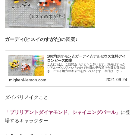
ガーディ(ヒスイのすがた)
の図案↓
100均ポケモン☆ガーディ☆アルセウス無料アイ
ロンビーズ図案
こんにちは。ご訪問ありがとうございます。気分はすっか
りアルセウス♡というわけで昨日の予告通り今日も引き続
き…ヒスイ地方のキャラを作っています。今日は、かっこ
いいようなかわいいような…新しいポケモンを100均アイ
ロンビーズで作りました。では、...
2021.09.24
migiteni-lemon.com
ダイパリメイクこと
「
ブリリアントダイヤモンド
、
シャイニングパール
」
に登
場するキャラクター