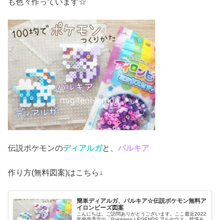
も色々作っています☆
伝説ポケモンの
ディアルガ
と、
パルキア
作り方(無料図案)はこちら↓
簡単ディアルガ、パルキア☆伝説ポケモン無料ア
イロンビーズ図案
こんにちは。ご訪問ありがとうございます。ここ最近2022
年発売予定の「Pokémon LEGENDS アルセウス」登場キ