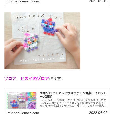
2021.09.16
migiteni-lemon.com
ゾロア
、
ヒスイのゾロア
作り方↓
簡単ゾロア☆アルセウスポケモン無料アイロンビ
ーズ図案
こんにちは。ご訪問ありがとうございます☆昨夜は、ポケ
モンSV(スカーレット・バイオレット)の新キャラ発表あり
ましたね✨✨伝説ポケモンなど、近々つくります✨✨個人的
にはミニーブ気になる！そしてミライドン…作れるか一番
不安です(汗)では、本題へ...
2022.06.02
migiteni-lemon.com