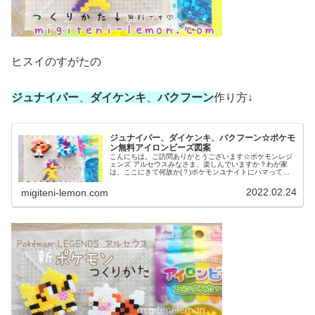
ヒスイのすがたの
ジュナイパー
、
ダイケンキ
、
バクフーン
作り方↓
ジュナイパー、ダイケンキ、バクフーン☆ポケモ
ン無料アイロンビーズ図案
こんにちは。ご訪問ありがとうございます☆ポケモンレジ
ェンズ アルセウスみなさま、楽しんでいますか？わが家
は、ここにきて何故か(？)ポケモンユナイトにハマって沼
から脱出できません＼(^o^)／助けてー！💦というわけで、
ユナイトに登場したジュナ...
2022.02.24
migiteni-lemon.com