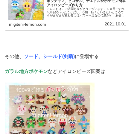
ポッチャマ、ヒコザル、ナエトル☆ポケモン簡単
アイロンビーズ作り方
こんにちは。ご訪問ありがとうございます。１０月ですね
✨月も変わったことだし、心機一転！といきたいところで
すがまだまだ変わるにはパワー不足なので急がず、あせら
ず、ゆっくりと、手作りを、楽しみます♡では、今日の作
品へ↓今日の作品☆ポッチャマ、ヒ...
2021.10.01
migiteni-lemon.com
その他、
ソード、シールド(剣盾)
に登場する
ガラル地方ポケモン
などアイロンビーズ図案は