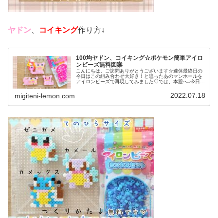
ヤドン
、
コイキング
作り方↓
100均ヤドン、コイキング☆ポケモン簡単アイロ
ンビーズ無料図案
こんにちは。ご訪問ありがとうございます☆連休最終日の
今日はこの組み合わせ大好き！と思ったあのマンホールを
アイロンビーズで再現してみました♡では、本題へ↓今日の
作品☆ポケふたヤドン前回は、ガラルのすがたのポニー
タ、その進化形ギャロップを100...
2022.07.18
migiteni-lemon.com