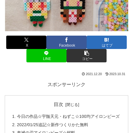
X
Facebook
はてブ
LINE
コピー
2021.12.20
2023.10.31
スポンサーリンク
目次
今日の作品☆宇髄天元・ねずこ☆100均アイロンビーズ
2022/01/25追記☆新作つくりかた無料
鬼滅の刃アイロンビーズ☆材料