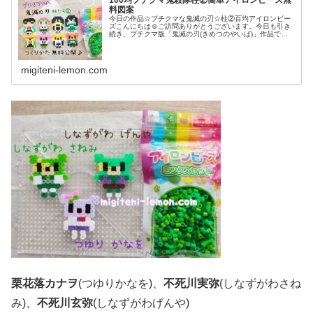
100均プチクマ鬼殺隊柱②簡単アイロンビーズ無
料図案
今日の作品☆プチクマな鬼滅の刃☆柱②百均アイロンビー
ズこんにちは☺ご訪問ありがとうございます。今日も引き
続き、プチクマ版「鬼滅の刃(きめつのやいば)」作品で
す。※プチクマとはブルボンさんのお菓子「プチシリー
ズ」のキャラクター。発売25周年目...
migiteni-lemon.com
栗花落カナヲ
(つゆりかなを)、
不死川実弥
(しなずがわさね
み)、
不死川玄弥
(しなずがわげんや)