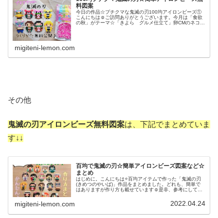
料図案
今日の作品☆プチクマな鬼滅の刃100均アイロンビーズ①
こんにちは☺ご訪問ありがとうございます。今月は「食欲
の秋」がテーマ☆「きよら グルメ仕立て」卵CMのネコの
オムライスに始まり↓ブルボンさんのお菓子「チョコあ〜ん
ぱん」のあんぱんおじさん「...
migiteni-lemon.com
その他
鬼滅の刃アイロンビーズ無料図案
は、下記でまとめていま
す↓↓
百均で鬼滅の刃☆簡単アイロンビーズ図案など☆
まとめ
はじめに。こんにちは⭐百均アイテムで作った「鬼滅の刃
(きめつのやいば)」作品をまとめました。どれも、簡単で
はありますが作り方も載せています☺️是非、参考にしてみ
てください⭐鬼滅の刃アイロンビーズ最新作(2022/01/31追
加)アニメ「鬼滅...
2022.04.24
migiteni-lemon.com