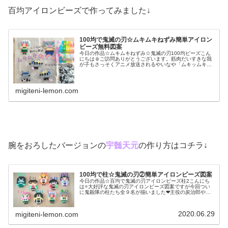
百均アイロンビーズで作ってみました↓
100均で鬼滅の刃☆ムキムキねずみ簡単アイロン
ビーズ無料図案
今日の作品☆ムキムキねずみ☆鬼滅の刃100均ビーズこん
にちは☺ご訪問ありがとうございます。筋肉だいすきな我
が子もさっそくアニメ放送されるやいなや「ムキッムキ
ッ」が口ぐせになっているのですが(笑)そんな、うちの子
のハートを射止めたアニメ「鬼滅...
migiteni-lemon.com
腕をおろしたバージョンの
宇髄天元
の作り方はコチラ↓
100均で柱☆鬼滅の刃②簡単アイロンビーズ図案
今日の作品☆百均で鬼滅の刃アイロンビーズ柱2こんにち
は⭐大好評な鬼滅の刃アイロンビーズ図案ですが今回つい
に鬼殺隊の柱たち全９名が揃いました❤主役の炭治郎やね
ずこ達よりカラフルな柱たち！笑前回の柱たちの作り方は
コチラ参照↓今日は霞柱、風柱、岩...
2020.06.29
migiteni-lemon.com