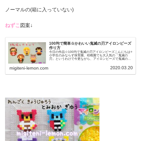
ノーマルの(箱に入っていない)
ねずこ
図案↓
100均で簡単☆かわいい鬼滅の刃アイロンビーズ
作り方
今日の作品☆100均で鬼滅の刃アイロンビーズこんにちは⭐
小学生のみならず保育園、幼稚園でも大人気の「鬼滅の
刃」というわけで今更ながら、アイロンビーズで鬼滅の刃
グッズを作ってみました❤ねずこ(左上)、たんじろう(左下)
ぜんいつ(上の中央)、い...
2020.03.20
migiteni-lemon.com