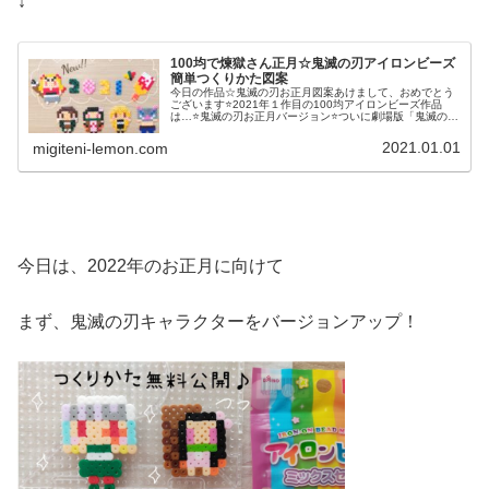
↓
100均で煉獄さん正月☆鬼滅の刃アイロンビーズ
簡単つくりかた図案
今日の作品☆鬼滅の刃お正月図案あけまして、おめでとう
ございます⭐2021年１作目の100均アイロンビーズ作品
は…⭐鬼滅の刃お正月バージョン⭐ついに劇場版「鬼滅の刃
(きめつのやいば)」無限列車編興行収入歴代１位を記録！
ということで炎柱の煉獄 ...
2021.01.01
migiteni-lemon.com
今日は、2022年のお正月に向けて
まず、鬼滅の刃キャラクターをバージョンアップ！