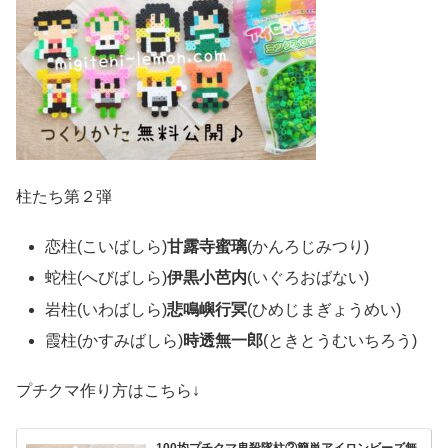
柱たち第２弾
恋柱(こいばしら)
甘露寺蜜璃
(かんろじみつり)
蛇柱(へびばしら)
伊黒小芭内
(いぐろおばない)
岩柱(いわばしら)
悲鳴嶼行冥
(ひめじまぎょうめい)
霞柱(かすみばしら)
時透無一郎
(ときとうむいちろう)
プチクマ作り方はこちら↓