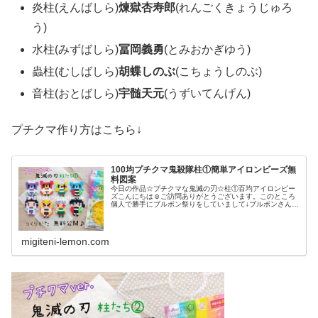
炎柱(えんばしら)
煉獄杏寿郎
(れんごくきょうじゅろ
う)
水柱(みずばしら)
冨岡義勇
(とみおかぎゆう)
蟲柱(むしばしら)
胡蝶しのぶ
(こちょうしのぶ)
音柱(おとばしら)
宇髄天元
(うずいてんげん)
プチクマ作り方はこちら↓
100均プチクマ鬼殺隊柱①簡単アイロンビーズ無
料図案
今日の作品☆プチクマな鬼滅の刃☆柱①百均アイロンビー
ズこんにちは☺ご訪問ありがとうございます。このところ
個人で勝手にブルボン祭りをしていまして↓ブルボンさんの
お菓子と言えば、外せない発売25周年を迎えた「プチシリ
ーズ」期間限定で「鬼滅の刃(...
migiteni-lemon.com