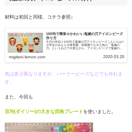
材料は初回と同様。コチラ参照↓
100均で簡単☆かわいい鬼滅の刃アイロンビーズ
作り方
今日の作品☆100均で鬼滅の刃アイロンビーズこんにちは⭐
小学生のみならず保育園、幼稚園でも大人気の「鬼滅の
刃」というわけで今更ながら、アイロンビーズで鬼滅の刃
グッズを作ってみました❤ねずこ(左上)、たんじろう(左下)
ぜんいつ(上の中央)、い...
2020.03.20
migiteni-lemon.com
色は多少異なりますが、パーラービーズなどでも作れま
す。
また、今回も
百均(ダイソー)の大きな四角プレート
を使いました。