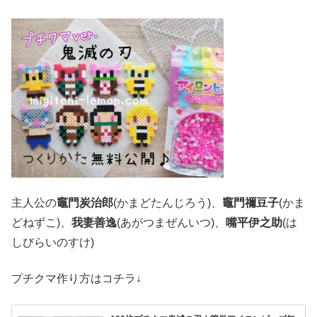
主人公の
竈門炭治郎
(かまどたんじろう)、
竈門禰豆子
(かま
どねずこ)、
我妻善逸
(あがつまぜんいつ)、
嘴平伊之助
(は
しびらいのすけ)
プチクマ作り方はコチラ↓