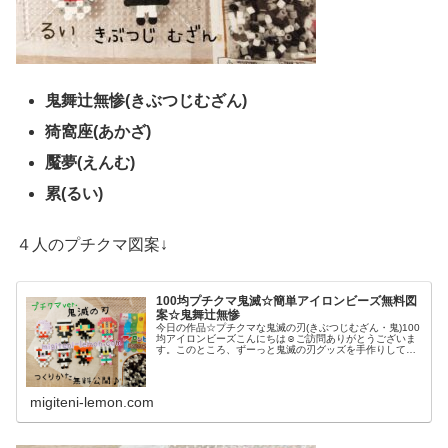
鬼舞辻無惨(きぶつじむざん)
猗窩座(あかざ)
魘夢(えんむ)
累(るい)
４人のプチクマ図案↓
100均プチクマ鬼滅☆簡単アイロンビーズ無料図
案☆鬼舞辻無惨
今日の作品☆プチクマな鬼滅の刃(きぶつじむざん・鬼)100
均アイロンビーズこんにちは☺ご訪問ありがとうございま
す。このところ、ずーっと鬼滅の刃グッズを手作りしてい
ますが、まだまだ続きますブルボンさんのプチクマ版「鬼
滅の刃(きめつのやいば)」...
migiteni-lemon.com