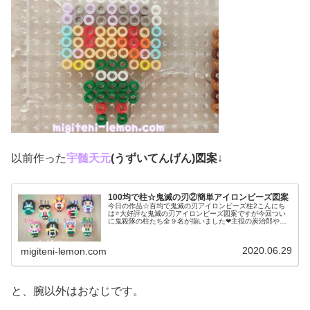
以前作った
宇髄天元
(うずいてんげん)
図案
↓
100均で柱☆鬼滅の刃②簡単アイロンビーズ図案
今日の作品☆百均で鬼滅の刃アイロンビーズ柱2こんにち
は⭐大好評な鬼滅の刃アイロンビーズ図案ですが今回つい
に鬼殺隊の柱たち全９名が揃いました❤主役の炭治郎やね
ずこ達よりカラフルな柱たち！笑前回の柱たちの作り方は
コチラ参照↓今日は霞柱、風柱、岩...
2020.06.29
migiteni-lemon.com
と、腕以外はおなじです。