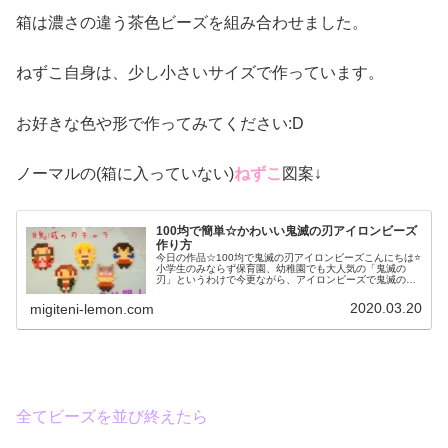
箱は濃さの違う茶色ビーズを組み合わせました。
ねずこ自身は、少し小さいサイズで作っています。
お好きな色や形で作ってみてください:D
ノーマルの(箱に入っていない)
ねずこ
図案↓
100均で簡単☆かわいい鬼滅の刃アイロンビーズ
作り方
今日の作品☆100均で鬼滅の刃アイロンビーズこんにちは⭐
小学生のみならず保育園、幼稚園でも大人気の「鬼滅の
刃」というわけで今更ながら、アイロンビーズで鬼滅の刃
グッズを作ってみました❤ねずこ(左上)、たんじろう(左下)
ぜんいつ(上の中央)、い...
2020.03.20
migiteni-lemon.com
全てビーズを並び終えたら