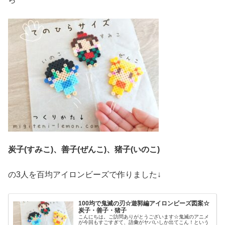
炭子(すみこ)、
善子(ぜんこ)、
猪子(いのこ)
の3人を百均アイロンビーズで作りました↓
100均で鬼滅の刃☆遊郭編アイロンビーズ図案☆
炭子・善子・猪子
こんにちは。ご訪問ありがとうございます☆鬼滅のアニメ
が今回もすごすぎて、語彙がヤバいしか出てこん！という