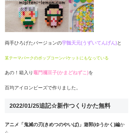
両手ひろげたバージョンの
宇髄天元(うずいてんげん)
と
某テーマパークのポップコーンバケットにもなっている
あの！箱入り
竈門禰豆子(かまどねずこ)
を
百均アイロンビーズで作りました。
2022/01/25追記☆新作つくりかた無料
アニメ「鬼滅の刃(きめつのやいば)」遊郭(ゆうかく)
編
か
ら