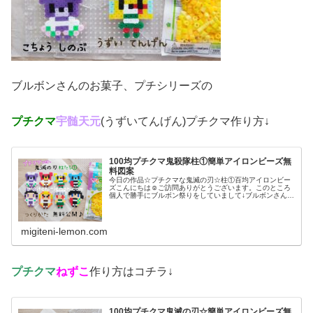
ブルボンさんのお菓子、プチシリーズの
プチクマ
宇髄天元
(うずいてんげん)プチクマ作り方↓
100均プチクマ鬼殺隊柱①簡単アイロンビーズ無
料図案
今日の作品☆プチクマな鬼滅の刃☆柱①百均アイロンビー
ズこんにちは☺ご訪問ありがとうございます。このところ
個人で勝手にブルボン祭りをしていまして↓ブルボンさんの
お菓子と言えば、外せない発売25周年を迎えた「プチシリ
ーズ」期間限定で「鬼滅の刃(...
migiteni-lemon.com
プチクマ
ねずこ
作り方はコチラ↓
100均プチクマ鬼滅の刃☆簡単アイロンビーズ無