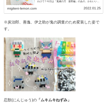
わけで？今日は「鬼滅の刃 遊郭編」のあの、かわいい３
人を作りました♡では、本題へ↓↓今日の作品☆鬼滅の刃
☆100均ビーズ今日は、アニメ「...
2022.01.25
migiteni-lemon.com
※炭治郎、善逸、伊之助が鬼の調査のため変装した姿で
す。
忍獣(にんじゅう)の
「ムキムキねずみ」