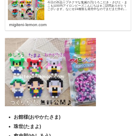
今日の作品☆プチクマな鬼滅の刃(うろこだき・さびと・ま
こも)100均アイロンビーズこんにちは☺ご訪問ありがとう
ございます。なにせ24種類も発売中なのでまだまだ作れる
鬼滅なアイロンビーズ！というわけで、本日もプチクマと
コラボした「鬼滅の刃(き...
migiteni-lemon.com
お館様(おやかたさま)
珠世(たまよ)
愈史郎(ゆしろう)