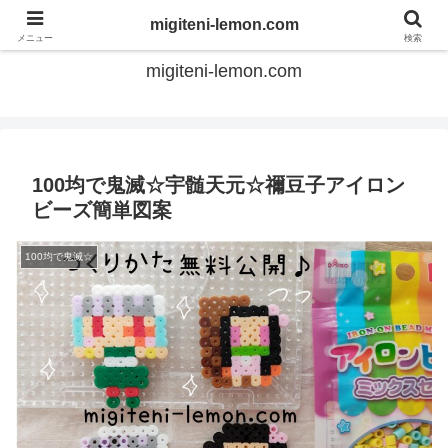
てのひらアイロンビーズ
migiteni-lemon.com
メニュー
検索
migiteni-lemon.com
100均で鬼滅☆宇髄天元☆禰豆子アイロン
ビーズ簡単図案
100均で鬼滅☆