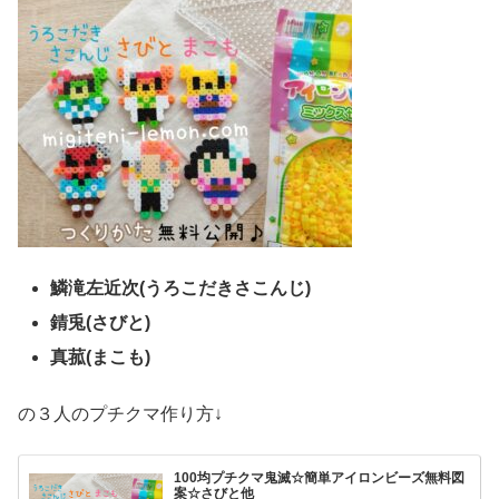
鱗滝左近次(うろこだきさこんじ)
錆兎(さびと)
真菰(まこも)
の３人のプチクマ作り方↓
100均プチクマ鬼滅☆簡単アイロンビーズ無料図
案☆さびと他