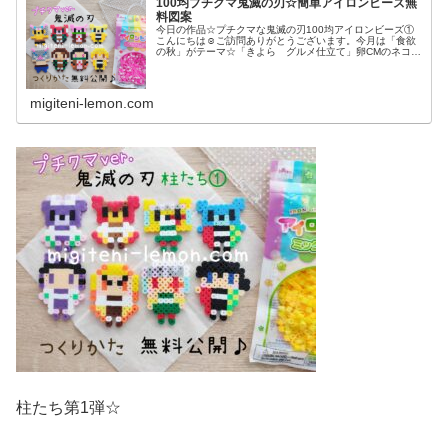
100均プチクマ鬼滅の刃☆簡単アイロンビーズ無
料図案
今日の作品☆プチクマな鬼滅の刃100均アイロンビーズ①
こんにちは☺ご訪問ありがとうございます。今月は「食欲
の秋」がテーマ☆「きよら グルメ仕立て」卵CMのネコの
オムライスに始まり↓ブルボンさんのお菓子「チョコあ〜ん
ぱん」のあんぱんおじさん「...
migiteni-lemon.com
柱たち第1弾☆