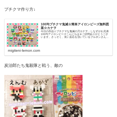
プチクマ作り方↓
100均プチクマ鬼滅☆簡単アイロンビーズ無料図
案☆カナヲ
今日の作品☆プチクマな鬼滅の刃カナヲ・しなずがわ兄弟
100均アイロンビーズこんにちは☺ご訪問ありがとうござ
います。さっそく、良い反応を頂いているブルボンさんの
プチクマ版「鬼滅の刃(きめつのやいば)」作品✨✨第4弾と
なる今日は…栗花落カナヲ(...
migiteni-lemon.com
炭治郎たち鬼殺隊と戦う、敵の