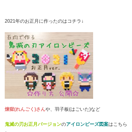
2021年のお正月に作ったのはコチラ↓
煉獄(れんごく)さん
や、羽子板(はごいた)など
鬼滅の刃お正月バージョン
の
アイロンビーズ図案
はこちら