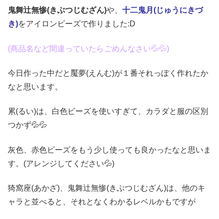
鬼舞辻無惨(きぶつじむざん)
や、
十二鬼月(じゅうにきづ
き)
をアイロンビーズで作りました:D
(商品名など間違っていたらごめんなさい💦💦)
今日作った中だと魘夢(えんむ)が１番それっぽく作れたか
なと思います。
累(るい)は、白色ビーズを使いすぎて、カラダと服の区別
つかず💦💦
灰色、赤色ビーズをもう少し使っても良かったなと思いま
す。(アレンジしてください💦)
猗窩座(あかざ)、鬼舞辻無惨(きぶつじむざん)は、他のキ
ャラと並べると、それとなくわかるレベルかもですが