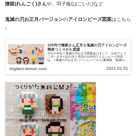
煉獄(れんごく)さん
や、羽子板(はごいた)など
鬼滅の刃お正月バージョン
の
アイロンビーズ図案
はこちら
↓
100均で煉獄さん正月☆鬼滅の刃アイロンビーズ
簡単つくりかた図案
今日の作品☆鬼滅の刃お正月図案あけまして、おめでとう
ございます⭐2021年１作目の100均アイロンビーズ作品
は…⭐鬼滅の刃お正月バージョン⭐ついに劇場版「鬼滅の刃
(きめつのやいば)」無限列車編興行収入歴代１位を記録！
ということで炎柱の煉獄 ...
2021.01.01
migiteni-lemon.com