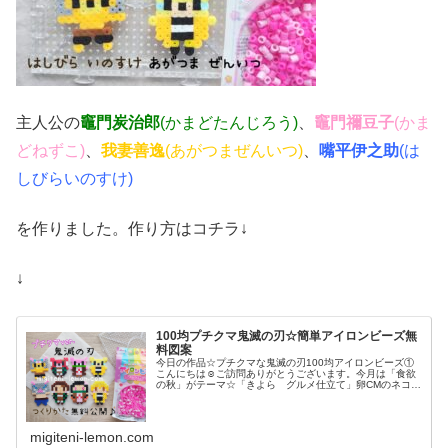
主人公の
竈門炭治郎
(かまどたんじろう)
、
竈門禰豆子
(かま
どねずこ)
、
我妻善逸
(あがつまぜんいつ)
、
嘴平伊之助
(は
しびらいのすけ)
を作りました。作り方はコチラ↓
↓
100均プチクマ鬼滅の刃☆簡単アイロンビーズ無
料図案
今日の作品☆プチクマな鬼滅の刃100均アイロンビーズ①
こんにちは☺ご訪問ありがとうございます。今月は「食欲
の秋」がテーマ☆「きよら グルメ仕立て」卵CMのネコの
オムライスに始まり↓ブルボンさんのお菓子「チョコあ〜ん
ぱん」のあんぱんおじさん「...
migiteni-lemon.com