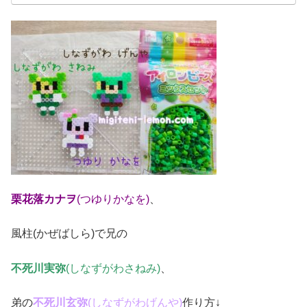
栗花落カナヲ
(つゆりかなを)
、
風柱(かぜばしら)で兄の
不死川実弥
(しなずがわさねみ)
、
弟の
不死川玄弥
(しなずがわげんや)
作り方↓