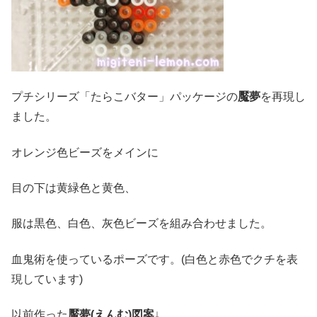
プチシリーズ「たらこバター」パッケージの
魘夢
を再現し
ました。
オレンジ色ビーズをメインに
目の下は黄緑色と黄色、
服は黒色、白色、灰色ビーズを組み合わせました。
血鬼術を使っているポーズです。(白色と赤色でクチを表
現しています)
以前作った
魘夢(えんむ)図案
↓