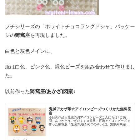
プチシリーズの「ホワイトチョコラングドシャ」パッケー
ジの
猗窩座
を再現しました。
白色と灰色メインに、
服は白色、ピンク色、緑色ビーズを組み合わせて作りまし
た。
以前作った
猗窩座(あかざ
)図案
↓
鬼滅アカザ等☆アイロンビーズつくりかた無料図
案
今日の作品☆鬼滅の刃アイロンビーズこんにちは⭐ご訪
問、ありがとうございます☺前回、百均アイロンビーズで
作った劇場版「鬼滅の刃(きめつのやいば)」無限列車編主
要メンバーたちの作品が好評だったので今回は、続編！十
二鬼月(じゅうにきづき)の中でも...