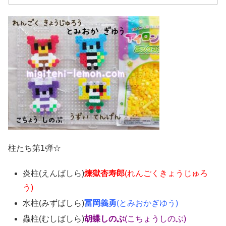
柱たち第1弾☆
炎柱(えんばしら)
煉獄杏寿郎
(れんごくきょうじゅろ
う)
水柱(みずばしら)
冨岡義勇
(とみおかぎゆう)
蟲柱(むしばしら)
胡蝶しのぶ
(こちょうしのぶ)