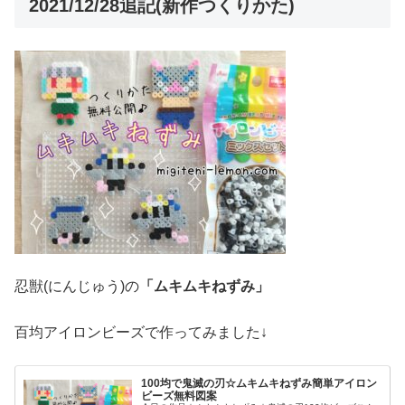
2021/12/28追記(新作つくりかた)
忍獣(にんじゅう)の
「ムキムキねずみ」
百均アイロンビーズで作ってみました↓
100均で鬼滅の刃☆ムキムキねずみ簡単アイロン
ビーズ無料図案