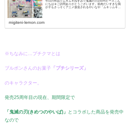
今日の作品☆ムキムキねずみ☆鬼滅の刃100均ビーズこん
にちは☺ご訪問ありがとうございます。筋肉だいすきな我
が子もさっそくアニメ放送されるやいなや「ムキッムキ
ッ」が口ぐせになっているのですが(笑)そんな、うちの子
のハートを射止めたアニメ「鬼滅...
migiteni-lemon.com
※ちなみに…プチクマとは
ブルボンさんのお菓子
「プチシリーズ」
のキャラクター。
発売25周年目の現在、期間限定で
「鬼滅の刃(きめつのやいば)」
とコラボした商品を発売中
なので