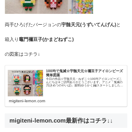
両手ひろげたバージョンの
宇髄天元(うずいてんげん)
と
箱入り
竈門禰豆子(かまどねずこ)
の図案はコチラ↓
100均で鬼滅☆宇髄天元☆禰豆子アイロンビーズ
簡単図案
今日の作品☆宇髄天元・ねずこ☆100均アイロンビーズこ
んにちは☺ご訪問ありがとうございます。アニメ「鬼滅の
刃(きめつのやいば)」遊郭(ゆうかく)編スタートしましたね
✨✨我が子に遊郭なんたるやを説明するハードルの高さ
よ！というのは、さておきク...
migiteni-lemon.com
migiteni-lemon.com最新作はコチラ↓↓