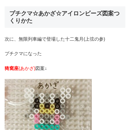
プチクマ☆あかざ☆アイロンビーズ図案つ
くりかた
次に、無限列車編で登場した十二鬼月(上弦の参)
プチクマになった
猗窩座
(あかざ)
図案↓