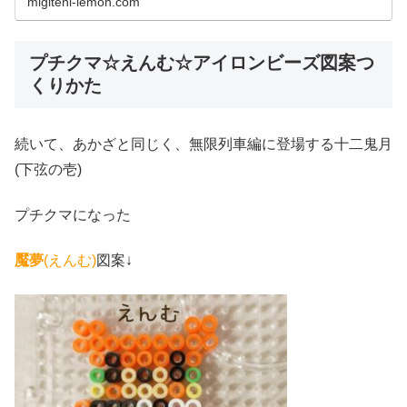
migiteni-lemon.com
プチクマ☆えんむ☆アイロンビーズ図案つ
くりかた
続いて、あかざと同じく、無限列車編に登場する十二鬼月
(下弦の壱)
プチクマになった
魘夢
(えんむ)
図案↓