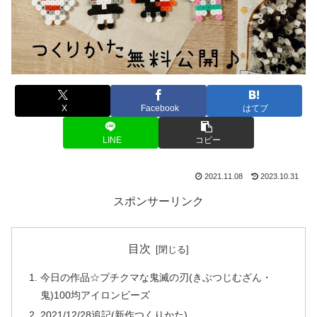
X
Facebook
はてブ
LINE
コピー
2021.11.08
2023.10.31
スポンサーリンク
目次
今日の作品☆プチクマな鬼滅の刃(きぶつじむざん・
鬼)100均アイロンビーズ
2021/12/28追記(新作つくりかた)