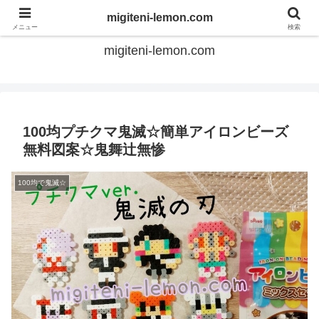
てのひらアイロンビーズ
migiteni-lemon.com
メニュー
検索
migiteni-lemon.com
100均プチクマ鬼滅☆簡単アイロンビーズ
無料図案☆鬼舞辻無惨
100均で鬼滅☆