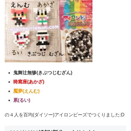
鬼舞辻無惨(きぶつじむざん)
猗窩座(あかざ)
魘夢(えんむ)
累(るい)
の４人を百均(ダイソー)アイロンビーズでつくりました:D