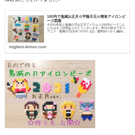
100均で鬼滅お正月☆宇髄天元☆簡単アイロンビ
ーズ図案
今日の作品☆鬼滅の刃お正月アイテム☆100均ビーズこん
にちは☺ご訪問ありがとうございます。昨日の続きです☆
アニメ「鬼滅の刃(きめつのやいば)」遊郭(ゆうかく)編めっ
ちゃ楽しんでるのもありクリスマス間近ですが、お正月も
間近！というわけで昨日か...
migiteni-lemon.com