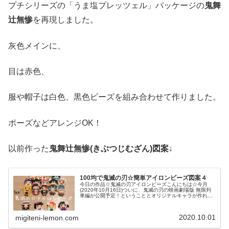
プチシリーズの「うま塩プレッツェル」パッケージの
鬼舞
辻無惨
を再現しました。
灰色メインに、
目は赤色、
服や帽子は白色、黒色ビーズを組み合わせて作りました。
ポーズなどアレンジOK！
以前作った
鬼舞辻無惨(きぶつじむざん
)図案
↓
100均で鬼滅の刃☆簡単アイロンビーズ図案４
今日の作品☆鬼滅の刃アイロンビーズこんにちは☆今月
(2020年10月16日)ついに、鬼滅の刃の映画劇場版 無限列
車編が公開予定！ということとオリジナルキャラが作れる
「鬼滅の刃メーカー」が話題！ということで久々に100均
アイロンビーズで、鬼滅...
2020.10.01
migiteni-lemon.com