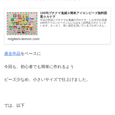
100均プチクマ鬼滅☆簡単アイロンビーズ無料図
案☆カナヲ
今日の作品☆プチクマな鬼滅の刃カナヲ・しなずがわ兄弟
100均アイロンビーズこんにちは☺ご訪問ありがとうござ
います。さっそく、良い反応を頂いているブルボンさんの
プチクマ版「鬼滅の刃(きめつのやいば)」作品✨✨第4弾と
なる今日は…栗花落カナヲ(...
migiteni-lemon.com
過去作品
をベースに
今回も、初心者でも簡単に作れるよう
ビーズ少なめ、小さいサイズで仕上げました。
では、以下