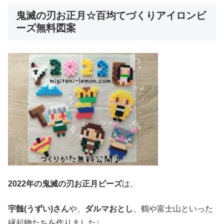
鬼滅の刃お正月☆百均てづくりアイロンビ
ーズ無料図案
2022年の鬼滅の刃お正月ビーズ
は、
宇髄(うずい)さん
や、
ダルマおとし
、鶴や富士山といった
縁起物たちを作りました↓