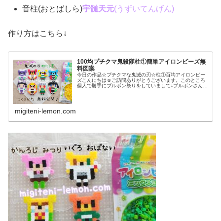
音柱(おとばしら)
宇髄天元
(うずいてんげん)
作り方はこちら↓
100均プチクマ鬼殺隊柱①簡単アイロンビーズ無
料図案
今日の作品☆プチクマな鬼滅の刃☆柱①百均アイロンビー
ズこんにちは☺ご訪問ありがとうございます。このところ
個人で勝手にブルボン祭りをしていまして↓ブルボンさんの
お菓子と言えば、外せない発売25周年を迎えた「プチシリ
ーズ」期間限定で「鬼滅の刃(...
migiteni-lemon.com