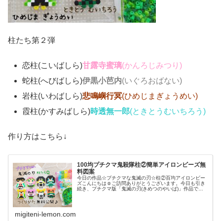
柱たち第２弾
恋柱(こいばしら)
甘露寺蜜璃
(かんろじみつり)
蛇柱(へびばしら)
伊黒小芭内
(いぐろおばない)
岩柱(いわばしら)
悲鳴嶼行冥
(ひめじまぎょうめい)
霞柱(かすみばしら)
時透無一郎
(ときとうむいちろう)
作り方はこちら↓
100均プチクマ鬼殺隊柱②簡単アイロンビーズ無
料図案
今日の作品☆プチクマな鬼滅の刃☆柱②百均アイロンビー
ズこんにちは☺ご訪問ありがとうございます。今日も引き
続き、プチクマ版「鬼滅の刃(きめつのやいば)」作品で
す。※プチクマとはブルボンさんのお菓子「プチシリー
ズ」のキャラクター。発売25周年目...
migiteni-lemon.com