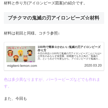
材料と作り方(アイロンビーズ図案)の紹介です。
プチクマの鬼滅の刃アイロンビーズ☆材料
材料は初回と同様。コチラ参照↓
100均で簡単☆かわいい鬼滅の刃アイロンビーズ
作り方
今日の作品☆100均で鬼滅の刃アイロンビーズこんにちは⭐
小学生のみならず保育園、幼稚園でも大人気の「鬼滅の
刃」というわけで今更ながら、アイロンビーズで鬼滅の刃
グッズを作ってみました❤ねずこ(左上)、たんじろう(左下)
ぜんいつ(上の中央)、い...
2020.03.20
migiteni-lemon.com
色は多少異なりますが、パーラービーズなどでも作れま
す。
また、今回も