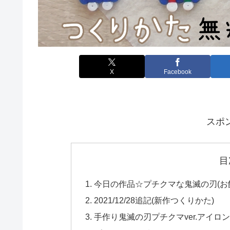
X
Facebook
スポ
目
今日の作品☆プチクマな鬼滅の刃(お
2021/12/28追記(新作つくりかた)
手作り鬼滅の刃プチクマver.アイロ