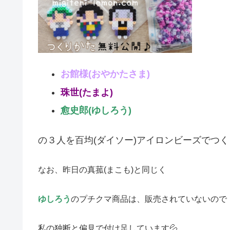
お館様(おやかたさま)
珠世(たまよ)
愈史郎(ゆしろう)
の３人を百均(ダイソー)アイロンビーズでつく
なお、昨日の真菰(まこも)と同じく
ゆしろう
のプチクマ商品は、販売されていないので
私の独断と偏見で付け足しています💦