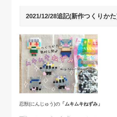
2021/12/28追記(新作つくりかた
忍獣(にんじゅう)の
「ムキムキねずみ」