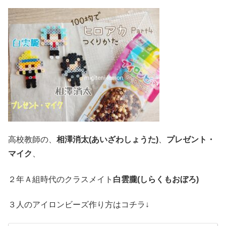
高校教師の、
相澤消太(あいざわしょうた)
、
プレゼント・
マイク
、
２年Ａ組時代のクラスメイト
白雲朧(しらくもおぼろ)
３人のアイロンビーズ作り方はコチラ↓