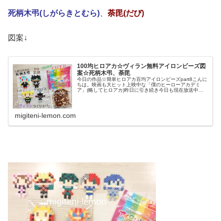
死柄木弔(しがらきとむら)
、
荼毘(だび)
図案↓
100均ヒロアカ☆ヴィラン無料アイロンビーズ図
案☆死柄木弔、荼毘
今日の作品☆簡単ヒロアカ百均アイロンビーズpart8こんに
ちは。映画も大ヒット上映中な「僕のヒーローアカデミ
ア」(略してヒロアカ)昨日に引き続き今日も現在放送中の
５期アニメより、「敵(ヴィラン)連合」のキャラクターを
アイロンビーズで手作り。...
migiteni-lemon.com