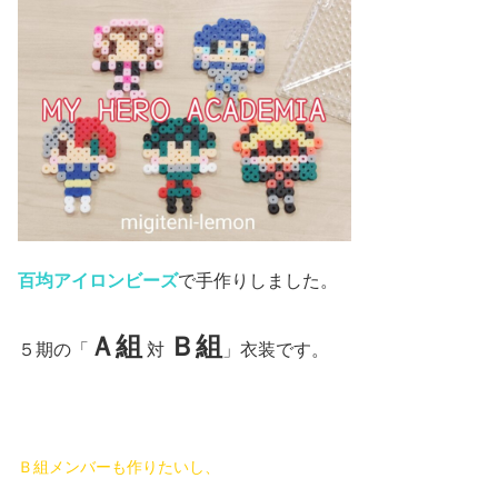
百均アイロンビーズ
で手作りしました。
Ａ組
Ｂ組
５期の「
対
」衣装です。
Ｂ組メンバーも作りたいし、