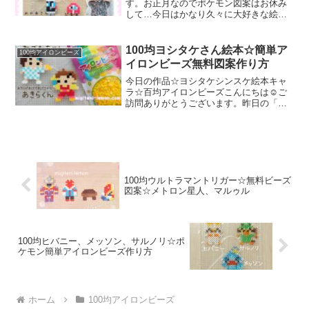
す。お正月なのでポケモン図案はお休み
して…今日はかなり久々に大好きな絵本
のキャラクターをアイロンビーズで作り
ました。では、本題へ↓今日の作品♡パン
どろぼう③今日は、柴田ケイコさんの大
100均ヨシタケさん絵本☆簡単ア
100均アイロンビーズ
人気絵本「パンどろぼう...
イロンビーズ無料図案作り方
今日の作品☆ヨシタケシンスケ絵本キャ
ラ☆百均アイロンビーズこんにちは☺ご
訪問ありがとうございます。昨日の「お
しっこちょっぴりもれたろう」アイロン
ビーズに引き続き今日も大好きな絵本作
家(イラストレーター)のヨシタケシンスケ
さん作品をアイロンビ...
100均ウルトラマントリガー☆無料ビーズ
図案☆メトロン星人、マルゥル
100均ヒバニー、メッソン、サルノリ☆ポ
ケモン簡単アイロンビーズ作り方
ホーム
100均アイロンビーズ