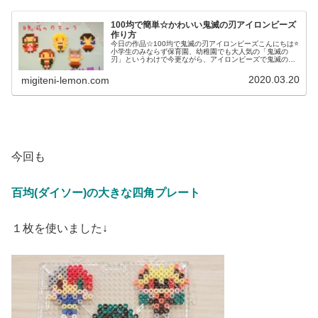
100均で簡単☆かわいい鬼滅の刃アイロンビーズ
作り方
今日の作品☆100均で鬼滅の刃アイロンビーズこんにちは⭐
小学生のみならず保育園、幼稚園でも大人気の「鬼滅の
刃」というわけで今更ながら、アイロンビーズで鬼滅の刃
グッズを作ってみました❤ねずこ(左上)、たんじろう(左下)
ぜんいつ(上の中央)、い...
2020.03.20
migiteni-lemon.com
今回も
百均(ダイソー)の大きな四角プレート
１枚を使いました↓