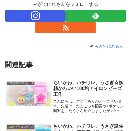
みぎてにれもんをフォローする
みぎてにれもん
関連記事
ちいかわ、ハチワレ、うさぎ☆妖
100均アイロンビーズ
精かわいい100均アイロンビーズ
工作
こんにちは。ご訪問ありがとうございま
す。先週は、たまごっち図案や↓ポケモン
図案を、たくさん紹介しましたが↓今日
は、ひさびさに「ちいかわ」を作りまし
た。小さめサイズなので、両面テープを
貼ってシールのように使うのもオススメ
ちいかわ、ハチワレ、うさぎ誕生
100均アイロンビーズ
です♡ちなみに…さりげ...