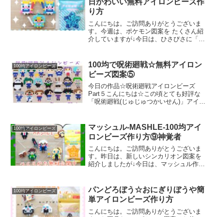
日かわいい無料アイロンビーズ作
り方
こんにちは。ご訪問ありがとうございま
す。今週は、ポケモン図案を たくさん紹
介していますが↓今日は、ひさびさに「ち
いかわ」図案です。色んなコスチューム
を着ているちいかわ達が、本当に大好き
♡※個人の見解です。ということで…ち
100均で呪術廻戦☆無料アイロン
100均アイロンビーズ
いかわ達の誕生日に登...
ビーズ図案⑤
今日の作品☆呪術廻戦アイロンビーズ
Part５こんにちは☆この頃とても好評な
「呪術廻戦(じゅじゅつかいせん)」アイロ
ンビーズ作品(励みになります！アクセス
感謝✨✨)だいぶ２期アニメの登場人物も
作れてきましたが今回は白線に囲まれて
マッシュル-MASHLE-100均アイ
100均アイロンビーズ
いる４名 夏油...
ロンビーズ作り方⑨神覚者
こんにちは。ご訪問ありがとうございま
す。昨日は、新しいシンカリオン図案を
紹介しましたが↓今日は、マッシュル作品
です。前回から、アニメ２期目の登場キ
ャラクターを作っています↓今日は、かっ
こいい神覚者(しんかくしゃ)たち図案！で
パンどろぼう☆おにぎりぼうや簡
100均アイロンビーズ
は、本題へ↓今日...
単アイロンビーズ作り方
こんにちは。ご訪問ありがとうございま