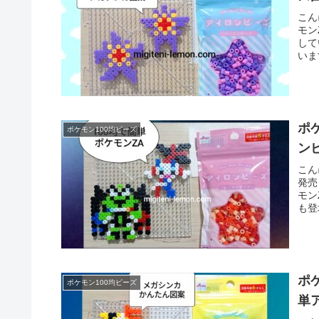
こん
モン
して
いま
ポ
ポケモン100均ビーズ
ン
こん
発売
モン
も登
ポ
ポケモン100均ビーズ
単