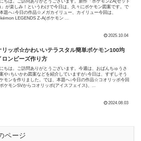
にちは。ご訪問ありがとうございます。新作「ポケモンZA(ゼット
)」が楽しみ！というわけで今日は、久々にポケモン図案です。で
本題へ↓今日の作品☆メガカイリュー、カイリュー今回は、
kémon LEGENDS Z-A(ポケモン ...
2025.10.04
オリッポ☆かわいいテラスタル簡単ポケモン100均
イロンビーズ作り方
にちは。ご訪問ありがとうございます。今週は、おぱんちゅうさ
案や↓ちいかわ図案などを紹介していますが↓今日は、すずしそう
ケモンを作りました。では、本題へ↓今日の作品☆コオリッポ今回
ポケモンSVからコオリッポ(アイスフェイス)、...
2024.08.03
のページ