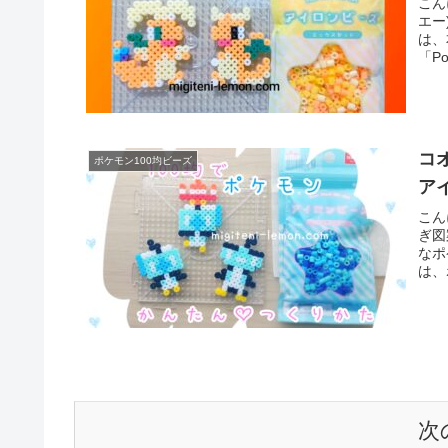
こん
エー
は、
「Po
コ
ポケモン100均ビーズ
ア
こん
ぎ図
なポ
は、
次