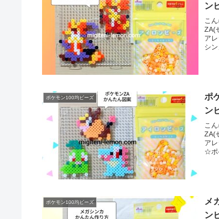
ン
こん
ZA
アレ
シン
ポ
ポケモン100均ビーズ
ン
こん
ZA
アレ
☆ポ
メ
ポケモン100均ビーズ
ン