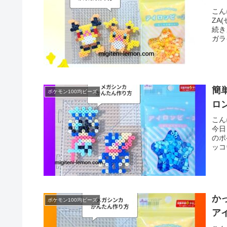
こん
ZA
続き
ガラ
簡
ポケモン100均ビーズ
ロ
こん
今日
のポ
ッコ
か
ポケモン100均ビーズ
ア